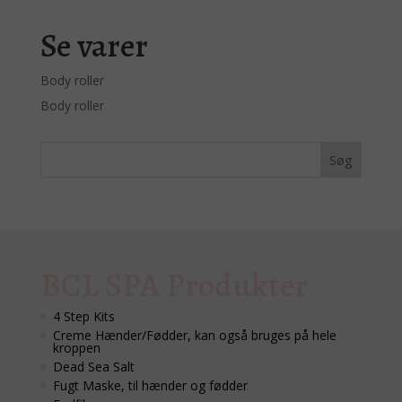
pris
pris
var:
er:
Se varer
kr. 85,00.
kr. 69,00.
Body roller
Body roller
BCL SPA Produkter
4 Step Kits
Creme Hænder/Fødder, kan også bruges på hele
kroppen
Dead Sea Salt
Fugt Maske, til hænder og fødder