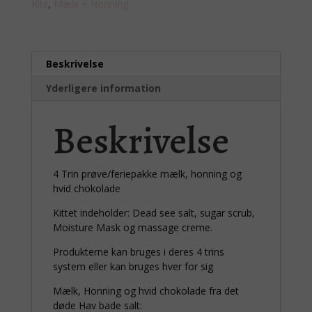
Kits
,
Mælk + Honning
hvid
chokolade
antal
Beskrivelse
Yderligere information
Beskrivelse
4 Trin prøve/feriepakke mælk, honning og
hvid chokolade
Kittet indeholder: Dead see salt, sugar scrub,
Moisture Mask og massage creme.
Produkterne kan bruges i deres 4 trins
system eller kan bruges hver for sig
Mælk, Honning og hvid chokolade fra det
døde Hav bade salt: