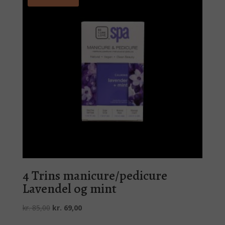
4 Trins manicure/pedicure
Lavendel og mint
Den
Den
kr.
85,00
kr.
69,00
oprindelige
aktuelle