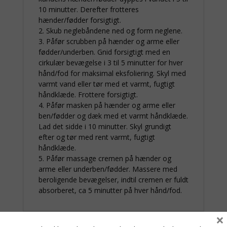
10 minutter. Derefter frotteres
hænder/fødder forsigtigt.
2. Skub neglebåndene ned og form neglene.
3. Påfør scrubben på hænder og arme eller
fødder/underben. Gnid forsigtigt med en
cirkulær bevægelse i 3 til 5 minutter for hver
hånd/fod for maksimal eksfoliering. Skyl med
varmt vand eller tør med et varmt, fugtigt
håndklæde. Frottere forsigtigt.
4. Påfør masken på hænder og arme eller
ben/fødder og dæk med et varmt håndklæde.
Lad det sidde i 10 minutter. Skyl grundigt
efter og tør med rent varmt, fugtigt
håndklæde.
5. Påfør massage cremen på hænder og
arme eller underben/fødder. Massere med
beroligende bevægelser, indtil cremen er fuldt
absorberet, ca 5 minutter på hver hånd/fod.
×