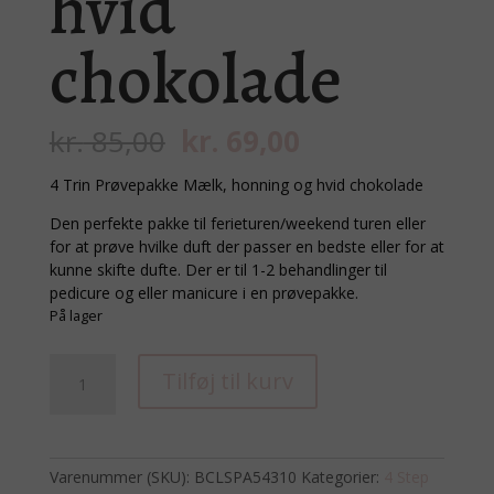
hvid
chokolade
Den
Den
kr.
85,00
kr.
69,00
oprindelige
aktuelle
pris
pris
4 Trin Prøvepakke Mælk, honning og hvid chokolade
var:
er:
Den perfekte pakke til ferieturen/weekend turen eller
kr. 85,00.
kr. 69,00.
for at prøve hvilke duft der passer en bedste eller for at
kunne skifte dufte. Der er til 1-2 behandlinger til
pedicure og eller manicure i en prøvepakke.
På lager
4
Tilføj til kurv
Trins
manicure/pedicure
Mælk,
honning
Varenummer (SKU):
BCLSPA54310
Kategorier:
4 Step
og