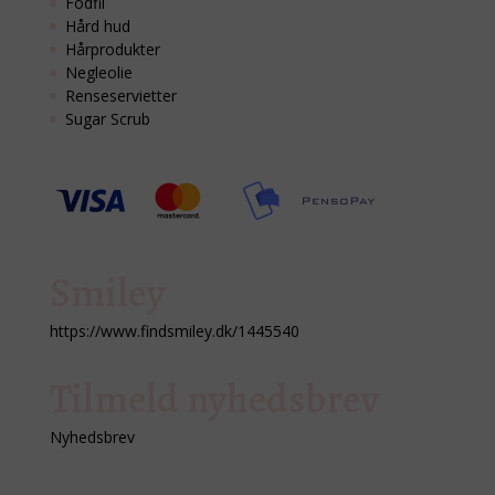
Fodfil
Hård hud
Hårprodukter
Negleolie
Renseservietter
Sugar Scrub
Smiley
https://www.findsmiley.dk/1445540
Tilmeld nyhedsbrev
Nyhedsbrev