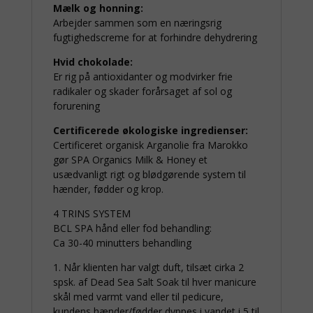
Mælk og honning:
Arbejder sammen som en næringsrig
fugtighedscreme for at forhindre dehydrering
Hvid chokolade:
Er rig på antioxidanter og modvirker frie
radikaler og skader forårsaget af sol og
forurening
Certificerede økologiske ingredienser:
Certificeret organisk Arganolie fra Marokko
gør SPA Organics Milk & Honey et
usædvanligt rigt og blødgørende system til
hænder, fødder og krop.
4 TRINS SYSTEM
BCL SPA hånd eller fod behandling:
Ca 30-40 minutters behandling
1. Når klienten har valgt duft, tilsæt cirka 2
spsk. af Dead Sea Salt Soak til hver manicure
skål med varmt vand eller til pedicure,
kundens hænder/fødder dyppes i vandet i 5 til