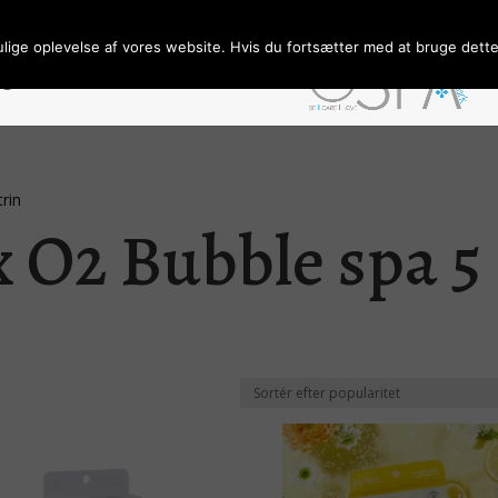
ulige oplevelse af vores website. Hvis du fortsætter med at bruge dette 
ngelser/Persondata
Forhandler
trin
x O2 Bubble spa 5