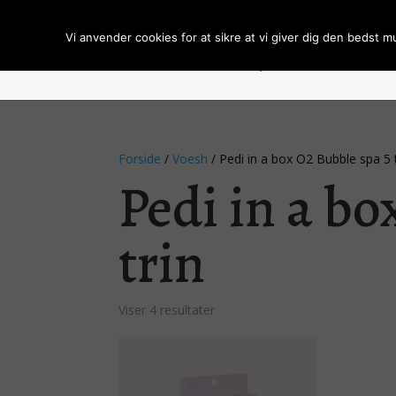
Vi anvender cookies for at sikre at vi giver dig den bedst m
Forside
Om BCL Spa
Handelsbeti
Forside
/
Voesh
/ Pedi in a box O2 Bubble spa 5 
Pedi in a bo
trin
Sorteret
Viser 4 resultater
efter
popularitet