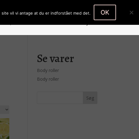
Body roller
Body roller
0 emner
OK
site vil vi antage at du er indforstået med det.
Køb produkter
Kontakt
Kasse
Se varer
Body roller
Body roller