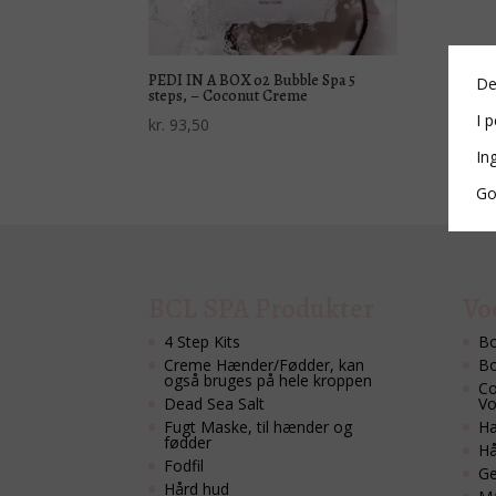
PEDI IN A BOX 02 Bubble Spa 5
De
steps, – Coconut Creme
I p
kr.
93,50
In
Go
BCL SPA Produkter
Vo
4 Step Kits
Bo
Creme Hænder/Fødder, kan
Bo
også bruges på hele kroppen
Co
Dead Sea Salt
Vo
Fugt Maske, til hænder og
Hæ
fødder
Hå
Fodfil
Ge
Hård hud