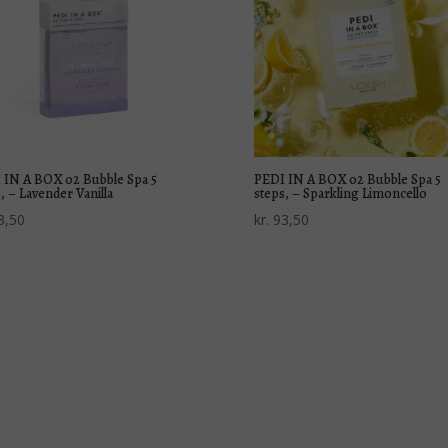
 IN A BOX 02 Bubble Spa 5
PEDI IN A BOX 02 Bubble Spa 5
, – Lavender Vanilla
steps, – Sparkling Limoncello
3,50
kr.
93,50