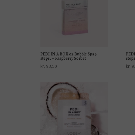
PEDI IN A BOX 02 Bubble Spa 5
PEDI
steps, – Raspberry Sorbet
steps
kr.
93,50
kr.
9