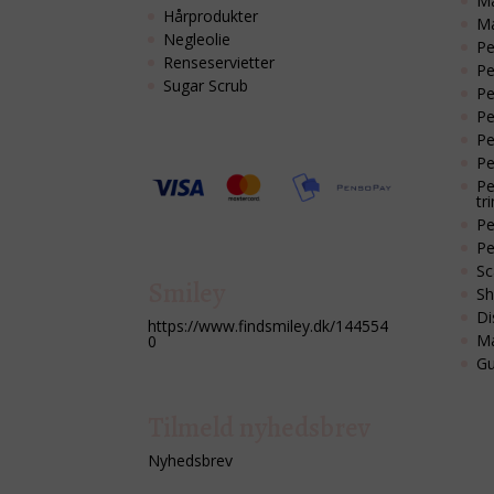
Ma
Hårprodukter
M
Negleolie
Pe
Renseservietter
Pe
Sugar Scrub
Pe
Pe
Pe
Pe
Pe
tri
Pe
Pe
Sc
Smiley
Sh
Di
https://www.findsmiley.dk/144554
Ma
0
Gu
Tilmeld nyhedsbrev
Nyhedsbrev