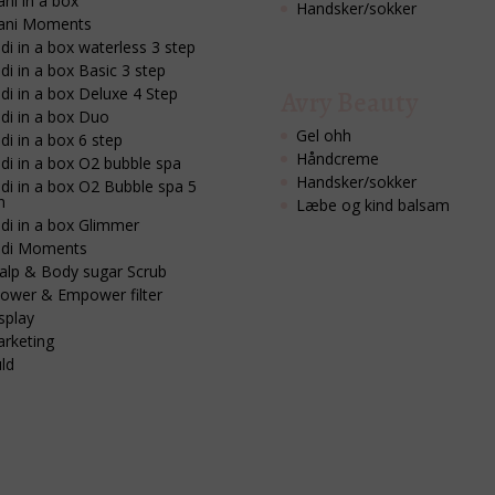
ni in a box
Handsker/sokker
ani Moments
di in a box waterless 3 step
di in a box Basic 3 step
di in a box Deluxe 4 Step
Avry Beauty
di in a box Duo
Gel ohh
di in a box 6 step
Håndcreme
di in a box O2 bubble spa
Handsker/sokker
di in a box O2 Bubble spa 5
n
Læbe og kind balsam
di in a box Glimmer
di Moments
alp & Body sugar Scrub
ower & Empower filter
splay
rketing
ld