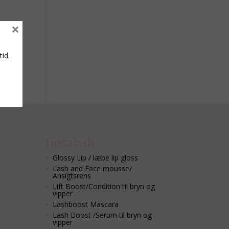
×
tid.
Instalash
Glossy Lip / læbe lip gloss
Lash and Face mousse/
Ansigtsrens
Lift Boost/Condition til bryn og
vipper
Lashboost Mascara
Lash Boost /Serum til bryn og
vipper