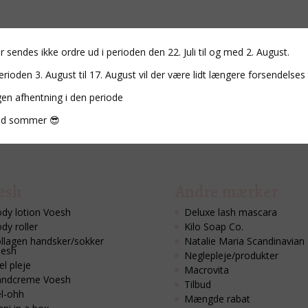
r sendes ikke ordre ud i perioden den 22. Juli til og med 2. August.
erioden 3. August til 17. August vil der være lidt længere forsendelses 
gen afhentning i den periode
d sommer 😎
esh
Andre mærker
dy lotion Voesh
Deluxe lash mascara
dy roller
Kilo Soap Co.
llagen handsker/sokker
Natalie Maria Scandinavian
esh
Neglepleje/produkter
l pleje
Macrovita
ndcreme Voesh
Tilbud
l-ohh
Mængde rabat