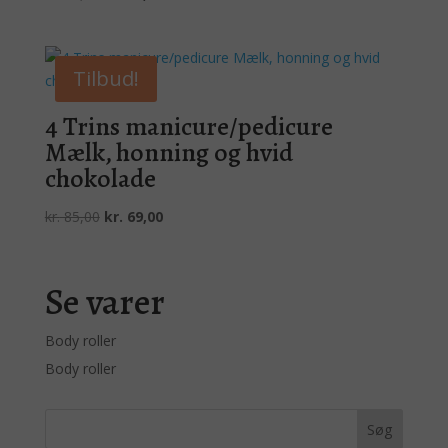
oprindelige
aktuelle
pris
pris
var:
er:
Tilbud!
kr. 85,00.
kr. 69,00.
4 Trins manicure/pedicure
Mælk, honning og hvid
chokolade
Den
Den
kr.
85,00
kr.
69,00
oprindelige
aktuelle
pris
pris
var:
er:
Se varer
kr. 85,00.
kr. 69,00.
Body roller
Body roller