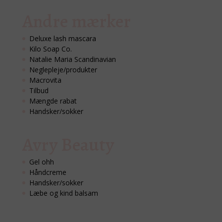
Andre mærker
Deluxe lash mascara
Kilo Soap Co.
Natalie Maria Scandinavian
Neglepleje/produkter
Macrovita
Tilbud
Mængde rabat
Handsker/sokker
Avry Beauty
Gel ohh
Håndcreme
Handsker/sokker
Læbe og kind balsam