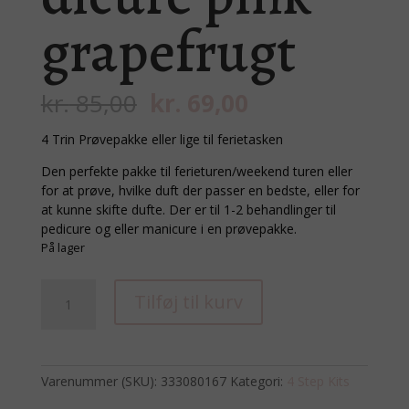
grapefrugt
Den
Den
kr.
85,00
kr.
69,00
oprindelige
aktuelle
pris
pris
4 Trin Prøvepakke eller lige til ferietasken
var:
er:
Den perfekte pakke til ferieturen/weekend turen eller
kr. 85,00.
kr. 69,00.
for at prøve, hvilke duft der passer en bedste, eller for
at kunne skifte dufte. Der er til 1-2 behandlinger til
pedicure og eller manicure i en prøvepakke.
På lager
4
Tilføj til kurv
Trins
manicure/pedicure
pink
grapefrugt
Varenummer (SKU):
333080167
Kategori:
4 Step Kits
antal