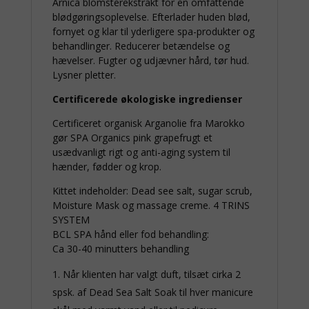
Arnica blomsterekstrakt for en omfattende
blødgøringsoplevelse. Efterlader huden blød,
fornyet og klar til yderligere spa-produkter og
behandlinger. Reducerer betændelse og
hævelser. Fugter og udjævner hård, tør hud.
Lysner pletter.
Certificerede økologiske ingredienser
Certificeret organisk Arganolie fra Marokko
gør SPA Organics pink grapefrugt et
usædvanligt rigt og anti-aging system til
hænder, fødder og krop.
Kittet indeholder: Dead see salt, sugar scrub,
Moisture Mask og massage creme. 4 TRINS
SYSTEM
BCL SPA hånd eller fod behandling:
Ca 30-40 minutters behandling
Når klienten har valgt duft, tilsæt cirka 2
spsk. af Dead Sea Salt Soak til hver manicure