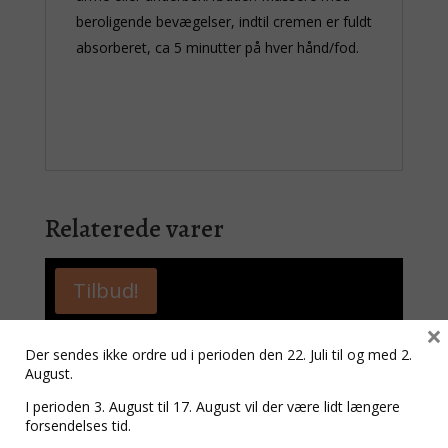
beroligende bevægelser, indtil cremen er fuldt
absorberet, ca 5 minutter på hver hånd/fod.
Relaterede varer
Tilbud!
×
Der sendes ikke ordre ud i perioden den 22. Juli til og med 2.
August.
I perioden 3. August til 17. August vil der være lidt længere
forsendelses tid.