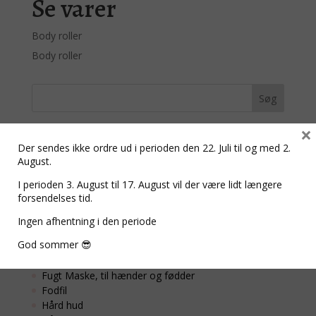
Se varer
Body roller
Body roller
×
Der sendes ikke ordre ud i perioden den 22. Juli til og med 2.
August.
I perioden 3. August til 17. August vil der være lidt længere
BCL SPA Produkter
forsendelses tid.
Ingen afhentning i den periode
4 Step Kits
Creme Hænder/Fødder, kan også bruges på hele
God sommer 😎
kroppen
Dead Sea Salt
Fugt Maske, til hænder og fødder
Fodfil
Hård hud