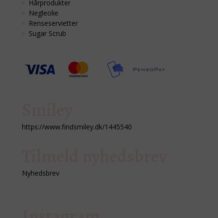
Hårprodukter
Negleolie
Renseservietter
Sugar Scrub
Smiley
https://www.findsmiley.dk/1445540
Tilmeld nyhedsbrev
Nyhedsbrev
Instagram