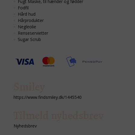
Fugt Maske, til hænder og fødder
Fodfil
Hård hud
Hårprodukter
Negleolie
Renseservietter
Sugar Scrub
Smiley
https://www.findsmiley.dk/1445540
Tilmeld nyhedsbrev
Nyhedsbrev