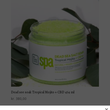
Dead see soak Tropical Mojito + CBD 454 ml
kr.
380,00
×