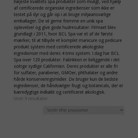
højeste kvalitets spa produkter som muligt, ved hjælp
af certificerede organiske ingredienser som ikke er
testet på dyr og går op i at bruge miljøansvarlige
emballager. De vil gerne fremme en unik spa
oplevelser og give gode hudresultater. Firmaet blev
grundlagt i 2011, hvor BCL Spa var et af de første
mærker, til at tilbyde et komplet manicure og pedicure
produkt system med certificerede økologiske
ingredienser med deres 4 trins system. I dag har BCL
Spa over 120 produkter. Fabrikken er beliggende i det
solrige sydlige Californien. Deres produkter er alle fri
for sulfater, parabener, GMOer, phthalater og andre
hårde konserveringsmidler. De bruger kun de bedste
ingredienser, de håndvælger frugt og botanicals, der er
bæredygtige indkøbt og certificeret økologisk.
Sorteret
Viser 9 resultater
efter
popularitet