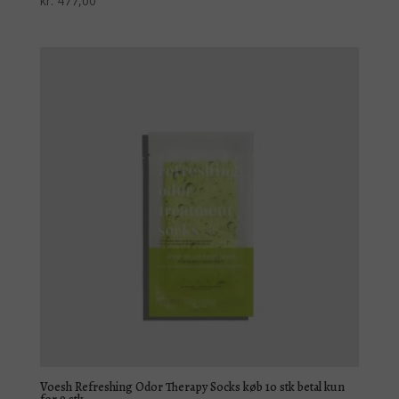
kr.
477,00
Voesh Refreshing Odor Therapy Socks køb 10 stk betal kun