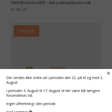
PEDI IN A BOX 6 STEP – Køb 10 stk betal kun for 9 stk
kr.
981,00
Tilbud!
×
Der sendes ikke ordre ud i perioden den 22. Juli til og med 2.
August.
I perioden 3. August til 17. August vil der være lidt længere
forsendelses tid.
Ingen afhentning i den periode
God sommer 😎