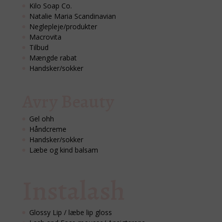
Kilo Soap Co.
Natalie Maria Scandinavian
Neglepleje/produkter
Macrovita
Tilbud
Mængde rabat
Handsker/sokker
Avry Beauty
Gel ohh
Håndcreme
Handsker/sokker
Læbe og kind balsam
Instalash
Glossy Lip / læbe lip gloss