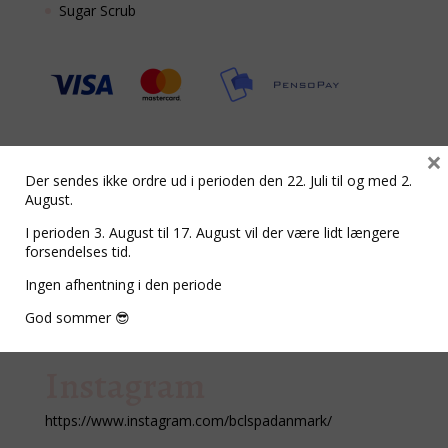
Sugar Scrub
Smiley
×
Der sendes ikke ordre ud i perioden den 22. Juli til og med 2.
August.
https://www.findsmiley.dk/1445540
I perioden 3. August til 17. August vil der være lidt længere
Tilmeld nyhedsbrev
forsendelses tid.
Ingen afhentning i den periode
Nyhedsbrev
God sommer 😎
Instagram
https://www.instagram.com/bclspadanmark/