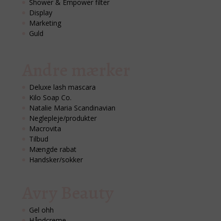
Shower & Empower filter
Display
Marketing
Guld
Andre mærker
Deluxe lash mascara
Kilo Soap Co.
Natalie Maria Scandinavian
Neglepleje/produkter
Macrovita
Tilbud
Mængde rabat
Handsker/sokker
Avry Beauty
Gel ohh
Håndcreme