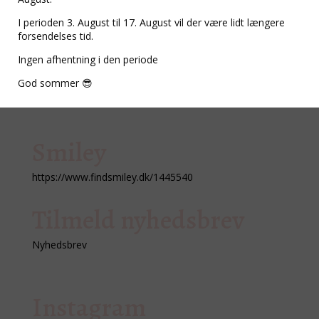
Negleolie
I perioden 3. August til 17. August vil der være lidt længere
Renseservietter
forsendelses tid.
Sugar Scrub
Ingen afhentning i den periode
God sommer 😎
Smiley
https://www.findsmiley.dk/1445540
Tilmeld nyhedsbrev
Nyhedsbrev
Instagram