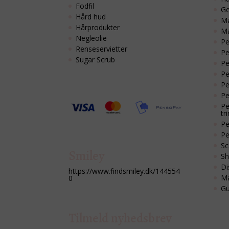
Fodfil
Ge
Hård hud
Ma
Hårprodukter
M
Negleolie
Pe
Renseservietter
Pe
Sugar Scrub
Pe
Pe
Pe
Pe
Pe
tri
Pe
Pe
Sc
Smiley
Sh
Di
https://www.findsmiley.dk/144554
Ma
0
Gu
Tilmeld nyhedsbrev