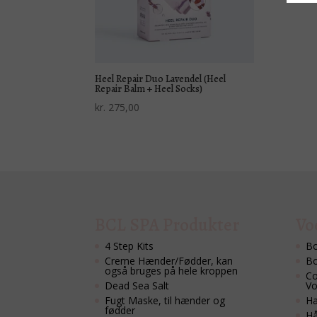
Heel Repair Duo Lavendel (Heel
Repair Balm + Heel Socks)
kr.
275,00
BCL SPA Produkter
Vo
4 Step Kits
Bo
Creme Hænder/Fødder, kan
Bo
også bruges på hele kroppen
Co
Dead Sea Salt
Vo
Fugt Maske, til hænder og
Hæ
fødder
Hå