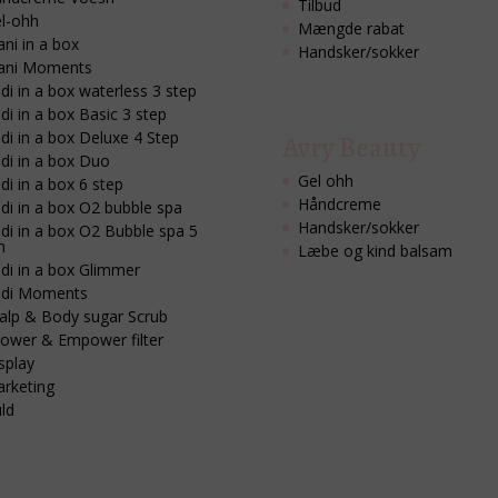
Tilbud
l-ohh
Mængde rabat
ni in a box
Handsker/sokker
ani Moments
di in a box waterless 3 step
di in a box Basic 3 step
di in a box Deluxe 4 Step
Avry Beauty
di in a box Duo
Gel ohh
di in a box 6 step
Håndcreme
di in a box O2 bubble spa
Handsker/sokker
di in a box O2 Bubble spa 5
n
Læbe og kind balsam
di in a box Glimmer
di Moments
alp & Body sugar Scrub
ower & Empower filter
splay
rketing
ld