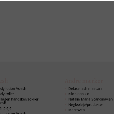
esh
Andre mærker
dy lotion Voesh
Deluxe lash mascara
dy roller
Kilo Soap Co.
llagen handsker/sokker
Natalie Maria Scandinavian
esh
Neglepleje/produkter
l pleje
Macrovita
ndcreme Voesh