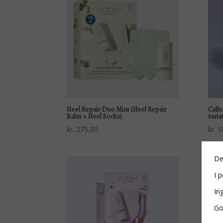
Heel Repair Duo Mint (Heel Repair
Callu
Balm + Heel Socks)
varia
kr.
275,00
kr.
1
De
I p
In
Go