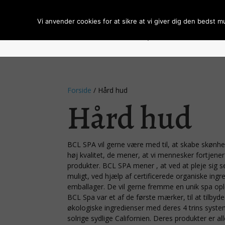
Vi anvender cookies for at sikre at vi giver dig den bedst m
Forside
Om BCL Spa
Handelsbeti
Forside
/ Hård hud
Hård hud
BCL SPA vil gerne være med til, at skabe skønhe
høj kvalitet, de mener, at vi mennesker fortjener
produkter. BCL SPA mener , at ved at pleje sig s
muligt, ved hjælp af certificerede organiske ingr
emballager. De vil gerne fremme en unik spa ople
BCL Spa var et af de første mærker, til at tilb
økologiske ingredienser med deres 4 trins system
solrige sydlige Californien. Deres produkter er a