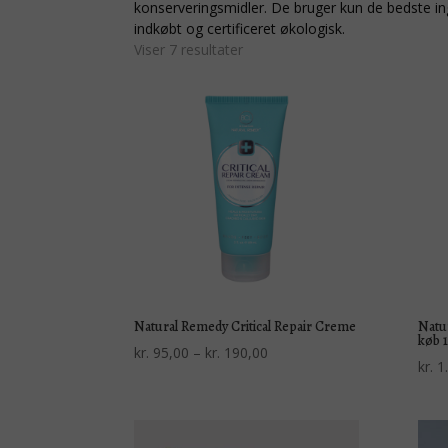
konserveringsmidler. De bruger kun de bedste in
indkøbt og certificeret økologisk.
Sorteret
Viser 7 resultater
efter
popularitet
Natural Remedy Critical Repair Creme
Natu
køb 1
Prisinterval:
kr.
95,00
–
kr.
190,00
kr.
1.
kr. 95,00
til
kr. 190,00