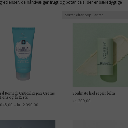
gredienser, de håndvælger frugt og botanicals, der er bæredygtige
ral Remedy Critical Repair Creme
Soulmate hæl repair balm
1 ens og få 12 stk
kr.
209,00
Prisinterval:
045,00
–
kr.
2.090,00
kr. 1.045,00
til
kr. 2.090,00