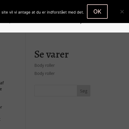
Body roller
Body roller
0 emner
OK
site vil vi antage at du er indforstået med det.
Køb produkter
Kontakt
Kasse
Se varer
Body roller
Body roller
 af
de
or
t