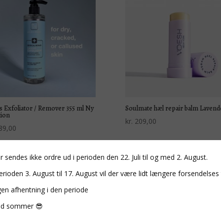
s Exfoliator / Remover 355 ml Ny
Soulmate hæl repair balm Lavend
tion
kr.
209,00
89,00
r sendes ikke ordre ud i perioden den 22. Juli til og med 2. August.
erioden 3. August til 17. August vil der være lidt længere forsendelses 
gen afhentning i den periode
d sommer 😎