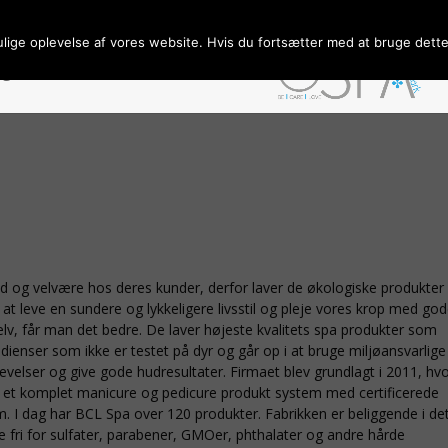
ulige oplevelse af vores website. Hvis du fortsætter med at bruge dette 
ngelser/Persondata
Forhandler
d og velvære hos deres kunder, derfor laver de økologiske produkter
 at leve en sundere og lykkeligere livsstil og pleje vores krop med go
elv, får man det bedre. De laver højeste kvalitets spa produkter som
edienser som ikke er testet på dyr og går op i at bruge miljøansvarlige
velser og give gode hudresultater. Firmaet blev grundlagt i 2011, hv
yde et komplet manicure og pedicure produkt system med certificerede
. I dag har BCL Spa over 120 produkter. Fabrikken er beliggende i de
lle fri for sulfater, parabener, GMOer, phthalater og andre hårde