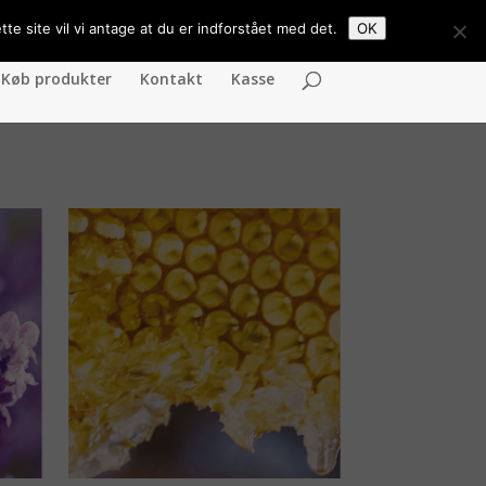
Body roller
Body roller
0 emner
te site vil vi antage at du er indforstået med det.
OK
Køb produkter
Kontakt
Kasse