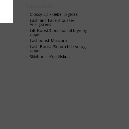
Instalash
Glossy Lip / læbe lip gloss
Lash and Face mousse/
Ansigtsrens
Lift Boost/Condition til bryn og
vipper
Lashboost Mascara
Lash Boost /Serum til bryn og
vipper
Skinboost Kosttilskud