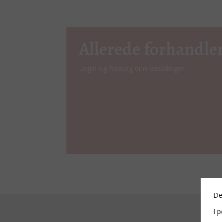
Allerede forhandle
Login og foretag dine bestillinger.
De
I p