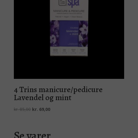
4 Trins manicure/pedicure
Lavendel og mint
Den
Den
kr.
85,00
kr.
69,00
oprindelige
aktuelle
pris
pris
var:
er:
Se varer
kr. 85,00.
kr. 69,00.