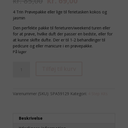
Den
Den
kr.
85,00
kr.
69,00
oprindelige
aktuelle
pris
pris
4 Trin Prøvepakke eller lige til ferietasken kokos og
var:
er:
jasmin
kr. 85,00.
kr. 69,00.
Den perfekte pakke til ferieturen/weekend turen eller
for at prøve, hvilke duft der passer en bedste, eller for
at kunne skifte dufte. Der er til 1-2 behandlinger til
pedicure og eller manicure i en prøvepakke.
På lager
4
Tilføj til kurv
Trins
manicure/pedicure
kokos
og
Varenummer (SKU):
SPA59129
Kategori:
4 Step Kits
jasmin
antal
Beskrivelse