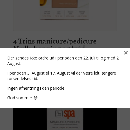
4 Trins manicure/pedicure
Mælk, honning og hvid
×
chokolade
Der sendes ikke ordre ud i perioden den 22. Juli til og med 2.
August.
Den
Den
kr.
85,00
kr.
69,00
I perioden 3. August til 17. August vil der være lidt længere
oprindelige
aktuelle
forsendelses tid.
pris
pris
var:
er:
Ingen afhentning i den periode
Tilbud!
kr. 85,00.
kr. 69,00.
God sommer 😎