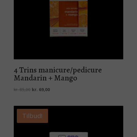
4 Trins manicure/pedicure
Mandarin + Mango
Den
Den
kr.
85,00
kr.
69,00
oprindelige
aktuelle
pris
pris
var:
er:
Tilbud!
kr. 85,00.
kr. 69,00.