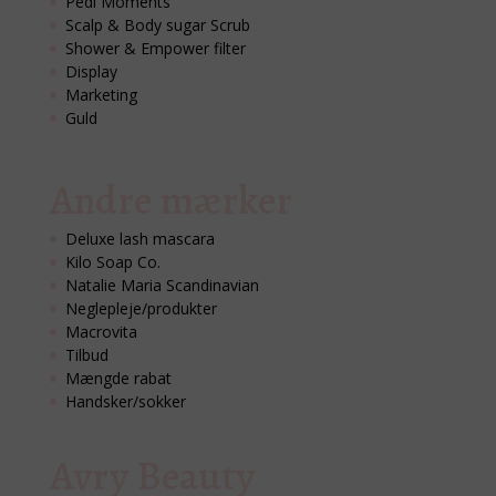
Pedi Moments
Scalp & Body sugar Scrub
Shower & Empower filter
Display
Marketing
Guld
Andre mærker
Deluxe lash mascara
Kilo Soap Co.
Natalie Maria Scandinavian
Neglepleje/produkter
Macrovita
Tilbud
Mængde rabat
Handsker/sokker
Avry Beauty