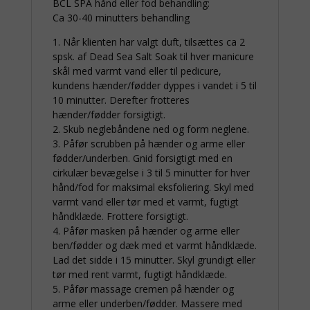
BCL SPA hånd eller fod behandling:
Ca 30-40 minutters behandling
1. Når klienten har valgt duft, tilsættes ca 2
spsk. af Dead Sea Salt Soak til hver manicure
skål med varmt vand eller til pedicure,
kundens hænder/fødder dyppes i vandet i 5 til
10 minutter. Derefter frotteres
hænder/fødder forsigtigt.
2. Skub neglebåndene ned og form neglene.
3. Påfør scrubben på hænder og arme eller
fødder/underben. Gnid forsigtigt med en
cirkulær bevægelse i 3 til 5 minutter for hver
hånd/fod for maksimal eksfoliering. Skyl med
varmt vand eller tør med et varmt, fugtigt
håndklæde. Frottere forsigtigt.
4. Påfør masken på hænder og arme eller
ben/fødder og dæk med et varmt håndklæde.
Lad det sidde i 15 minutter. Skyl grundigt eller
tør med rent varmt, fugtigt håndklæde.
5. Påfør massage cremen på hænder og
arme eller underben/fødder. Massere med