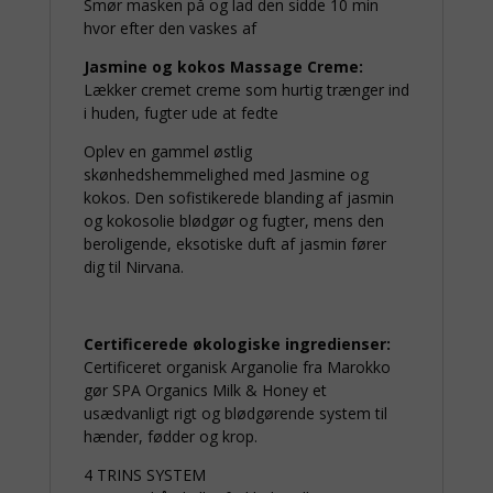
Smør masken på og lad den sidde 10 min
hvor efter den vaskes af
Jasmine og kokos
Massage Creme:
Lækker cremet creme som hurtig trænger ind
i huden, fugter ude at fedte
Oplev en gammel østlig
skønhedshemmelighed med Jasmine og
kokos. Den sofistikerede blanding af jasmin
og kokosolie blødgør og fugter, mens den
beroligende, eksotiske duft af jasmin fører
dig til Nirvana.
Certificerede økologiske ingredienser:
Certificeret organisk Arganolie fra Marokko
gør SPA Organics Milk & Honey et
usædvanligt rigt og blødgørende system til
hænder, fødder og krop.
4 TRINS SYSTEM