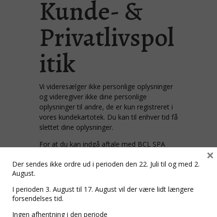
Kunde- &
Privatlivspol
itik
Vi videresælger ikke personlige oplysninger
og videregiver ikke dine personlige
oplysninger til andre, de er kun registreret i
vores kundekartotek. Du kan til enhver tid få
slettet dine oplysninger.
For at du kan indgå aftale med BCL SPA
×
Danmark, har vi brug for følgende
Der sendes ikke ordre ud i perioden den 22. Juli til og med 2.
oplysninger:
August.
. Navn
. Adresse
I perioden 3. August til 17. August vil der være lidt længere
. Telefonnummer
forsendelses tid.
. E-mail adresse
Ingen afhentning i den periode