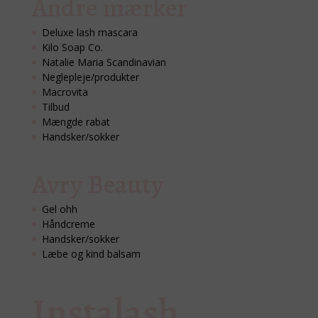
Andre mærker
Deluxe lash mascara
Kilo Soap Co.
Natalie Maria Scandinavian
Neglepleje/produkter
Macrovita
Tilbud
Mængde rabat
Handsker/sokker
Avry Beauty
Gel ohh
Håndcreme
Handsker/sokker
Læbe og kind balsam
Instalash