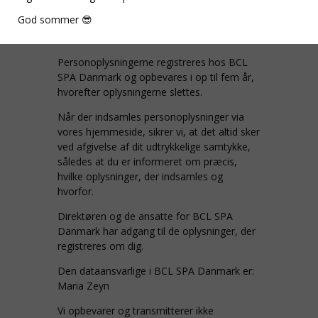
Vi foretager registreringen af dine
God sommer 😎
personoplysninger med det formål, at
kunne levere varen til dig.
Personoplysningerne registreres hos BCL
SPA Danmark og opbevares i op til fem år,
hvorefter oplysningerne slettes.
Når der indsamles personoplysninger via
vores hjemmeside, sikrer vi, at det altid sker
ved afgivelse af dit udtrykkelige samtykke,
således at du er informeret om præcis,
hvilke oplysninger, der indsamles og
hvorfor.
Direktøren og de ansatte for BCL SPA
Danmark har adgang til de oplysninger, der
registreres om dig.
Den dataansvarlige i BCL SPA Danmark er:
Maria Zeyn
Vi opbevarer og transmitterer ikke