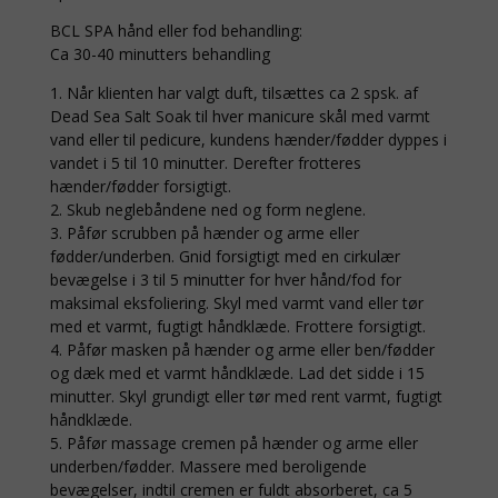
BCL SPA hånd eller fod behandling:
Ca 30-40 minutters behandling
1. Når klienten har valgt duft, tilsættes ca 2 spsk. af
Dead Sea Salt Soak til hver manicure skål med varmt
vand eller til pedicure, kundens hænder/fødder dyppes i
vandet i 5 til 10 minutter. Derefter frotteres
hænder/fødder forsigtigt.
2. Skub neglebåndene ned og form neglene.
3. Påfør scrubben på hænder og arme eller
fødder/underben. Gnid forsigtigt med en cirkulær
bevægelse i 3 til 5 minutter for hver hånd/fod for
maksimal eksfoliering. Skyl med varmt vand eller tør
med et varmt, fugtigt håndklæde. Frottere forsigtigt.
4. Påfør masken på hænder og arme eller ben/fødder
og dæk med et varmt håndklæde. Lad det sidde i 15
minutter. Skyl grundigt eller tør med rent varmt, fugtigt
håndklæde.
5. Påfør massage cremen på hænder og arme eller
underben/fødder. Massere med beroligende
bevægelser, indtil cremen er fuldt absorberet, ca 5