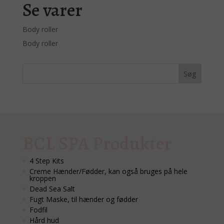
var:
er:
Se varer
kr. 85,00.
kr. 69,00.
Body roller
Body roller
BCL SPA Produkter
4 Step Kits
Creme Hænder/Fødder, kan også bruges på hele
kroppen
Dead Sea Salt
Fugt Maske, til hænder og fødder
Fodfil
Hård hud