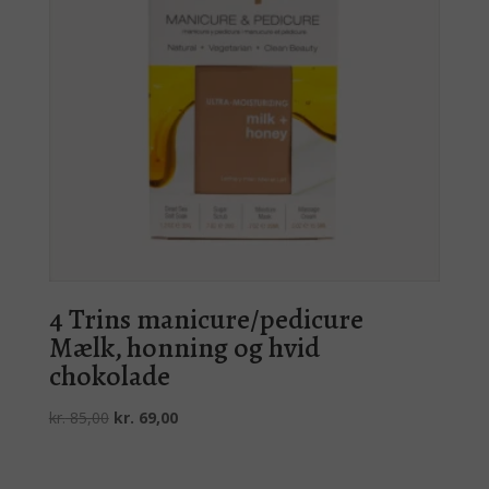
4 Trins manicure/pedicure
Mælk, honning og hvid
chokolade
Den
Den
kr.
85,00
kr.
69,00
oprindelige
aktuelle
pris
pris