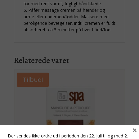
tør med rent varmt, fugtigt håndklæde.
5. Påfør massage cremen på hænder og
arme eller underben/fødder. Massere med
beroligende bevægelser, indtil cremen er fuldt
absorberet, ca 5 minutter på hver hånd/fod.
Relaterede varer
Tilbud!
×
Der sendes ikke ordre ud i perioden den 22. Juli til og med 2.