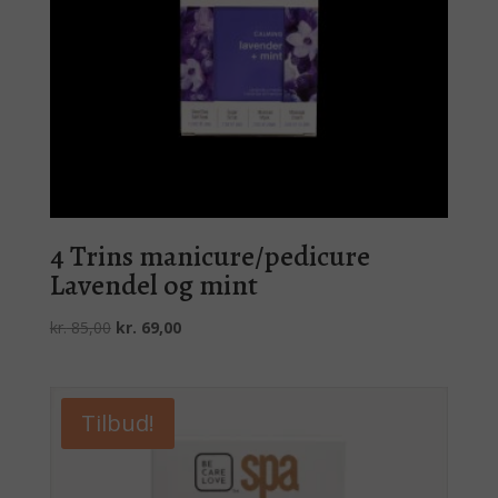
4 Trins manicure/pedicure
Lavendel og mint
Den
Den
kr.
85,00
kr.
69,00
oprindelige
aktuelle
pris
pris
var:
er:
Tilbud!
kr. 85,00.
kr. 69,00.