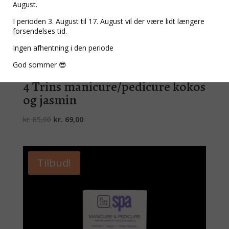
August.
I perioden 3. August til 17. August vil der være lidt længere
forsendelses tid.
Ingen afhentning i den periode
God sommer 😎
4 Trins manicure/pedicure kokos
og jasmin
Den
Den
kr.
85,00
kr.
69,00
oprindelige
aktuelle
pris
pris
var:
er:
Tilbud!
kr. 85,00.
kr. 69,00.