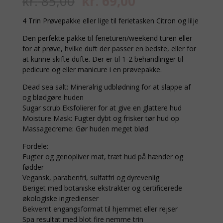
Den
Den
kr.
85,00
kr.
69,00
oprindelige
aktuelle
pris
pris
4 Trin Prøvepakke eller lige til ferietasken Citron og lilje
var:
er:
Den perfekte pakke til ferieturen/weekend turen eller
kr. 85,00.
kr. 69,00.
for at prøve, hvilke duft der passer en bedste, eller for
at kunne skifte dufte. Der er til 1-2 behandlinger til
pedicure og eller manicure i en prøvepakke.
Dead sea salt: Mineralrig udblødning for at slappe af
og blødgøre huden
Sugar scrub Eksfolierer for at give en glattere hud
Moisture Mask: Fugter dybt og frisker tør hud op
Massagecreme: Gør huden meget blød
Fordele:
Fugter og genopliver mat, træt hud på hænder og
fødder
Vegansk, parabenfri, sulfatfri og dyrevenlig
Beriget med botaniske ekstrakter og certificerede
økologiske ingredienser
Bekvemt engangsformat til hjemmet eller rejser
Spa resultat med blot fire nemme trin