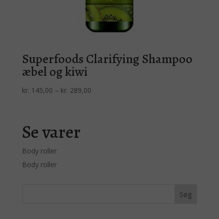
Superfoods Clarifying Shampoo
æbel og kiwi
Prisinterval:
kr.
145,00
–
kr.
289,00
kr. 145,00
til
kr. 289,00
Se varer
Body roller
Body roller