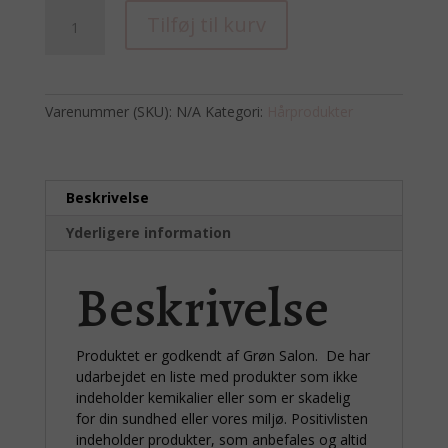
Superfood
Tilføj til kurv
shampoo
Color
Defense
til
Varenummer (SKU):
N/A
Kategori:
Hårprodukter
farvet
hår
antal
Beskrivelse
Yderligere information
Beskrivelse
Produktet er godkendt af Grøn Salon. De har
udarbejdet en liste med produkter som ikke
indeholder kemikalier eller som er skadelig
for din sundhed eller vores miljø. Positivlisten
indeholder produkter, som anbefales og altid