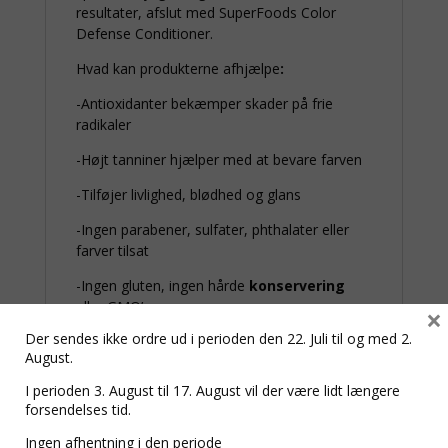
resultater, afslut med SuperFoods Color
Defense Conditioner.
Hvad kan produkterne afhjælpe
:
-Antioxidanter bekæmper skader på frie
radikaler
-Højt tanniner hjælper med at bevare farven
-Tilføjer livlighed, blødhed og glans
-Ingen parabener, sulfater, phthalater eller
farver tilsat
-Ingen gluten, ingen hårde
konservering
eller GMO’er
×
Der sendes ikke ordre ud i perioden den 22. Juli til og med 2.
-Allergivenlig
August.
-Veganske / vegetariske, grusomhedsfrie og
I perioden 3. August til 17. August vil der være lidt længere
bæredygtigt fremskaffede ingredienser
forsendelses tid.
Ingen afhentning i den periode