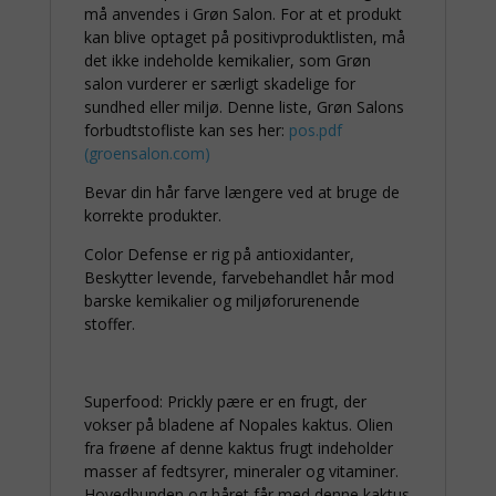
må anvendes i Grøn Salon. For at et produkt
kan blive optaget på positivproduktlisten, må
det ikke indeholde kemikalier, som Grøn
salon vurderer er særligt skadelige for
sundhed eller miljø. Denne liste, Grøn Salons
forbudtstofliste kan ses her:
pos.pdf
(groensalon.com)
Bevar din hår farve længere ved at bruge de
korrekte produkter.
Color Defense er rig på antioxidanter,
Beskytter levende, farvebehandlet hår mod
barske kemikalier og miljøforurenende
stoffer.
Superfood: Prickly pære er en frugt, der
vokser på bladene af Nopales kaktus. Olien
fra frøene af denne kaktus frugt indeholder
masser af fedtsyrer, mineraler og vitaminer.
Hovedbunden og håret får med denne kaktus