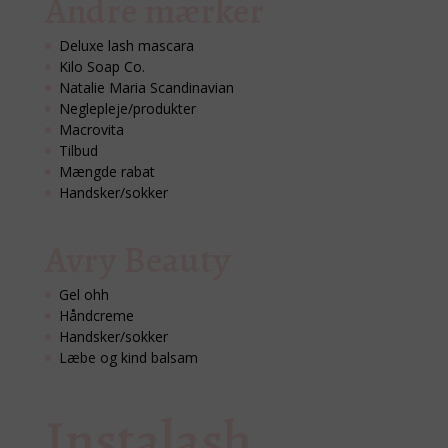
Andre mærker
Deluxe lash mascara
Kilo Soap Co.
Natalie Maria Scandinavian
Neglepleje/produkter
Macrovita
Tilbud
Mængde rabat
Handsker/sokker
Avry Beauty
Gel ohh
Håndcreme
Handsker/sokker
Læbe og kind balsam
Instalash