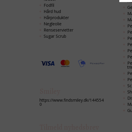
Hå
Fodfil
Ge
Hård hud
Ma
Hårprodukter
M
Negleolie
Pe
Renseservietter
Pe
Sugar Scrub
Pe
Pe
Pe
Pe
Pe
tri
Pe
Pe
Sc
Smiley
Sh
Di
https://www.findsmiley.dk/144554
Ma
0
Gu
Tilmeld nyhedsbrev