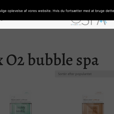
ulige oplevelse af vores website. Hvis du fortsætter med at bruge dette 
ngelser/Persondata
Forhandler
x O2 bubble spa