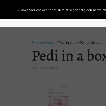
Vi anvender cookies for at sikre at vi giver dig den bedst m
Forside
Om BCL Spa
Handelsbeti
Forside
/
Voesh
/ Pedi in a box O2 bubble spa
Pedi in a bo
Sorteret
Viser 3 resultater
efter
popularitet