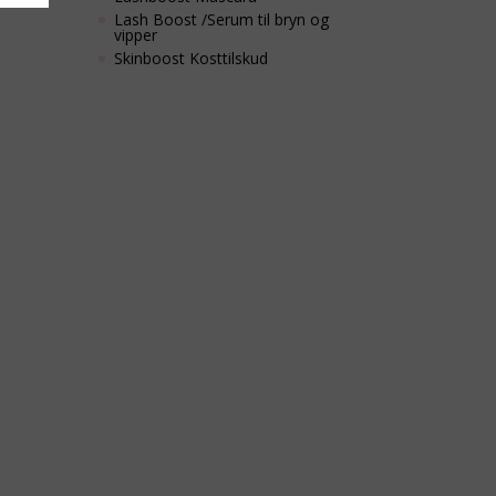
Lash Boost /Serum til bryn og
vipper
Skinboost Kosttilskud