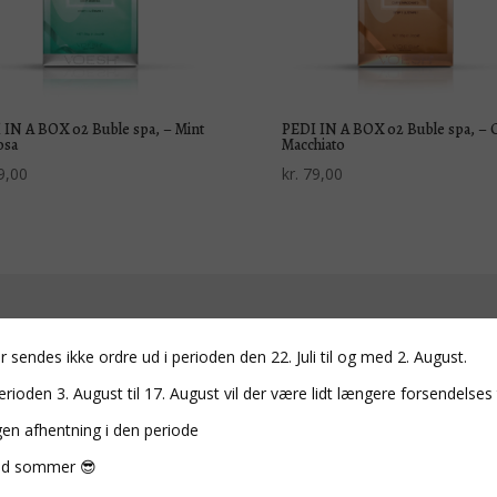
 IN A BOX 02 Buble spa, – Mint
PEDI IN A BOX 02 Buble spa, – C
osa
Macchiato
9,00
kr.
79,00
esh
Andre mærker
r sendes ikke ordre ud i perioden den 22. Juli til og med 2. August.
dy lotion Voesh
Deluxe lash mascara
erioden 3. August til 17. August vil der være lidt længere forsendelses 
dy roller
Kilo Soap Co.
gen afhentning i den periode
llagen handsker/sokker
Natalie Maria Scandinavian
esh
Neglepleje/produkter
d sommer 😎
l pleje
Macrovita