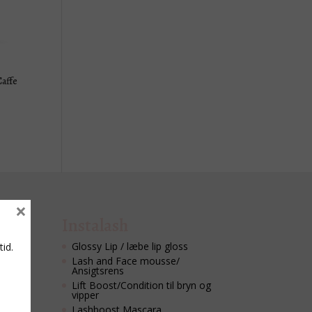
affe
×
Instalash
Glossy Lip / læbe lip gloss
tid.
Lash and Face mousse/
Ansigtsrens
Lift Boost/Condition til bryn og
vipper
Lashboost Mascara