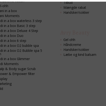
ndcreme Voesh
Tilbud
l-ohh
Mængde rabat
ni in a box
Handsker/sokker
ani Moments
di in a box waterless 3 step
di in a box Basic 3 step
di in a box Deluxe 4 Step
Avry Beauty
di in a box Duo
Gel ohh
di in a box 6 step
Håndcreme
di in a box O2 bubble spa
Handsker/sokker
di in a box O2 Bubble spa 5
n
Læbe og kind balsam
di in a box Glimmer
di Moments
alp & Body sugar Scrub
ower & Empower filter
splay
rketing
ld