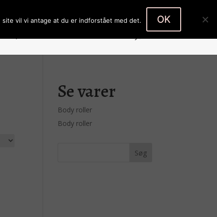
Body roller
Body roller
0 emner
OK
site vil vi antage at du er indforstået med det.
Køb produkter
Kontakt
Kasse
Se varer
Body roller
Body roller