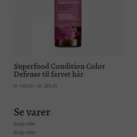
Superfood Condition Color
Defense til farvet hår
Prisinterval:
kr.
145,00
–
kr.
289,00
kr. 145,00
til
kr. 289,00
Se varer
Body roller
Body roller