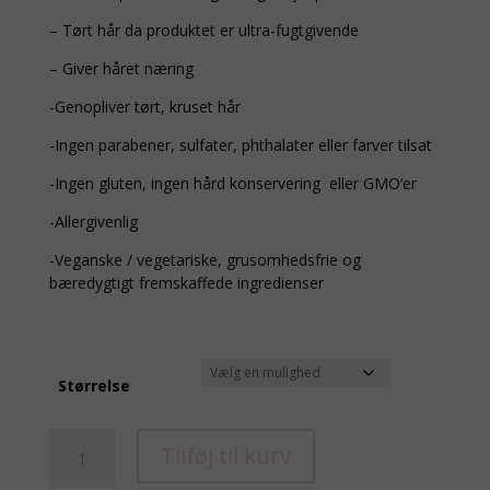
– Tørt hår da produktet er ultra-fugtgivende
– Giver håret næring
-Genopliver tørt, kruset hår
-Ingen parabener, sulfater, phthalater eller farver tilsat
-Ingen gluten, ingen hård konservering eller GMO’er
-Allergivenlig
-Veganske / vegetariske, grusomhedsfrie og
bæredygtigt fremskaffede ingredienser
Størrelse
Superfood
Tilføj til kurv
condition
Damage