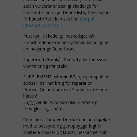
salon vurderer er særligt skadelige for
sundhed eller miljø. Denne liste, Grøn Salons
forbudtstofliste kan ses her:
pos.pdf
(groensalon.com)
Pust nyt liv i kedeligt, beskadiget hår.
En helbredende og beskyttende blanding af
aminosyrerige Superfoods.
Superfood: Grønkål. Genopfylder fedtsyrer,
vitaminer og mineraler.
SUPPLEMENT: Vitamin B7, hjælper spaltede
spidser, der har brug for reparation.
Protein: Quinoa-protein, Styrker svækkede
hårstrå.
Fugtgivende: Avocado olie. Glatter og
forsegler fugt i håret.
Condition: Damage Detox Condition hjælper
med at beskytte og genopbygge fugt til
spaltede spidser og kruset, beskadiget hår