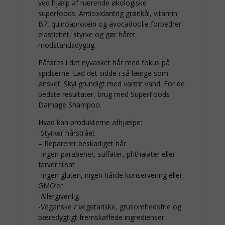
ved hjælp af nærende økologiske
superfoods. Antioxidantrig grønkål, vitamin
B7, quinoaprotein og avocadoolie forbedrer
elasticitet, styrke og gør håret
modstandsdygtig.
Påføres i det nyvasket hår med fokus på
spidserne. Lad det sidde i så længe som
ønsket. Skyl grundigt med varmt vand. For de
bedste resultater, brug med SuperFoods
Damage Shampoo.
Hvad kan produkterne afhjælpe:
-Styrker hårstrået
– Reparerer beskadiget hår
-Ingen parabener, sulfater, phthalater eller
farver tilsat
-Ingen gluten, ingen hårde konservering eller
GMO’er
-Allergivenlig
-Veganske / vegetariske, grusomhedsfrie og
bæredygtigt fremskaffede ingredienser