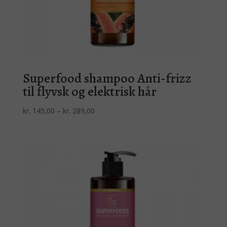
Superfood shampoo Anti-frizz
til flyvsk og elektrisk hår
Prisinterval:
kr.
145,00
–
kr.
289,00
kr. 145,00
til
kr. 289,00