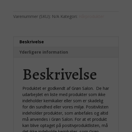
control
til
Varenummer (SKU):
N/A
Kategori:
Hårprodukter
ødelagt
hår
antal
Beskrivelse
Yderligere information
Beskrivelse
Produktet er godkendt af Grøn Salon. De har
udarbejdet en liste med produkter som ikke
indeholder kemikalier eller som er skadelig
for din sundhed eller vores miljø. Positivlisten
indeholder produkter, som anbefales og altid
må anvendes i Grøn Salon. For at et produkt
kan blive optaget på positivproduktlisten, må
det ikke indeholde kemikalier, som Grøn