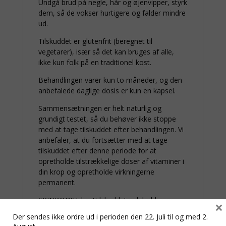
Undgå brud på negle, hår og øjenvipper, styrk
dem, så de vokser hurtigere og falder mindre
ud.
Tilskuddet er glutenfrit (beregnet til
vegetarer), især så det kan bruges af alle,
ikke kun folk på en traditionel kost.
Behandlingen varer kun to måneder, og den
anbefalede daglige dosis er kun en kapsel.
Sammensætningen er helt naturlig og
grundigt testet, så du behøver ikke stoppe
med at tage tilskuddet efter behandlingen. Vi
anbefaler, at du fortsætter med at tage
tilskuddet efter denne periode for at
opretholde tilstrækkelige doser af vitaminer i
din krop og opretholde virkningerne
permanent.
SKINBOOST kosttilskuddet indeholder en
×
meget høj koncentration af næringsstoffer,
Der sendes ikke ordre ud i perioden den 22. Juli til og med 2.
som giver dig mulighed for at nyde gode og