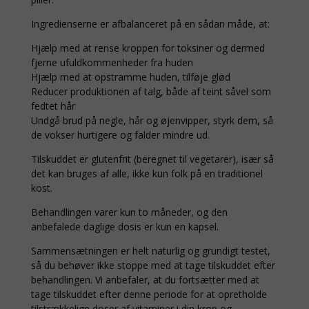
Ingredienserne er afbalanceret på en sådan måde, at:
Hjælp med at rense kroppen for toksiner og dermed
fjerne ufuldkommenheder fra huden
Hjælp med at opstramme huden, tilføje glød
Reducer produktionen af talg, både af teint såvel som
fedtet hår
Undgå brud på negle, hår og øjenvipper, styrk dem, så
de vokser hurtigere og falder mindre ud.
Tilskuddet er glutenfrit (beregnet til vegetarer), især så
det kan bruges af alle, ikke kun folk på en traditionel
kost.
Behandlingen varer kun to måneder, og den
anbefalede daglige dosis er kun en kapsel.
Sammensætningen er helt naturlig og grundigt testet,
så du behøver ikke stoppe med at tage tilskuddet efter
behandlingen. Vi anbefaler, at du fortsætter med at
tage tilskuddet efter denne periode for at opretholde
tilstrækkelige doser af vitaminer i din krop og