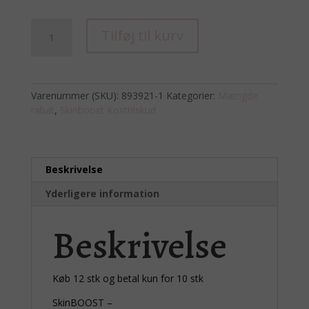
SkinBOOST
Tilføj til kurv
–
kosttilskud
til
hud,
Varenummer (SKU):
893921-1
Kategorier:
Mængde
hår,
rabat
,
Skinboost Kosttilskud
øjenvipper
og
negle
(60
Beskrivelse
kapsler)
Køb
Yderligere information
12
stk
Beskrivelse
antal
Køb 12 stk og betal kun for 10 stk
SkinBOOST –