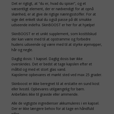
Det er rigtigt, at “du er, hvad du spiser”, og et
væsentligt element, der er nødvendigt for at opnå
skønhed, er at give de rigtige næringsstoffer. For at
sige det enkelt skal du også passe på dit smukke
udseende indefra. SkinBOOST er her for at hjælpe!
SkinBOOST er et unikt supplement, som kosttilskud
der kan være med til at opstramme og forbedre
hudens udseende og være med til at styrke øjenvipper,
hår og negle.
Daglig dosis: 1 kapsel. Daglig dosis bør ikke
overskrides. Det er bedst at tage kapslen efter et
måltid og med et stort glas vand.
Kapslerne opbevares et mørkt sted ved max 25 grader.
Skinboost er ikke beregnet til at erstatte en sund kost
eller livsstil. Opbevares utilgængelig for børn.
Anbefales ikke til gravide eller ammende.
Alle de vigtigste ingredienser akkumuleres i en kapsel.
Der er ikke længere behov for at tage en håndfuld
piller.