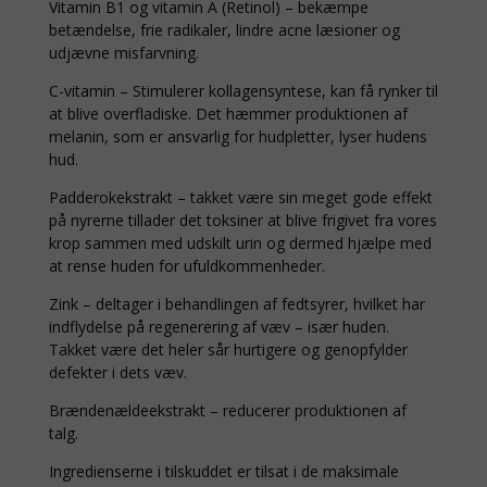
Vitamin B1 og vitamin A (Retinol) – bekæmpe
betændelse, frie radikaler, lindre acne læsioner og
udjævne misfarvning.
C-vitamin – Stimulerer kollagensyntese, kan få rynker til
at blive overfladiske. Det hæmmer produktionen af
melanin, som er ansvarlig for hudpletter, lyser hudens
hud.
Padderokekstrakt – takket være sin meget gode effekt
på nyrerne tillader det toksiner at blive frigivet fra vores
krop sammen med udskilt urin og dermed hjælpe med
at rense huden for ufuldkommenheder.
Zink – deltager i behandlingen af fedtsyrer, hvilket har
indflydelse på regenerering af væv – især huden.
Takket være det heler sår hurtigere og genopfylder
defekter i dets væv.
Brændenældeekstrakt – reducerer produktionen af
talg.
Ingredienserne i tilskuddet er tilsat i de maksimale