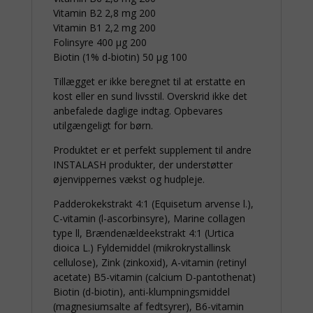
Vitamin B2 2,8 mg 200
Vitamin B1 2,2 mg 200
Folinsyre 400 μg 200
Biotin (1% d-biotin) 50 μg 100
Tillægget er ikke beregnet til at erstatte en
kost eller en sund livsstil. Overskrid ikke det
anbefalede daglige indtag. Opbevares
utilgængeligt for børn.
Produktet er et perfekt supplement til andre
INSTALASH produkter, der understøtter
øjenvippernes vækst og hudpleje.
Padderokekstrakt 4:1 (Equisetum arvense l.),
C-vitamin (l-ascorbinsyre), Marine collagen
type ll, Brændenældeekstrakt 4:1 (Urtica
dioica L.) Fyldemiddel (mikrokrystallinsk
cellulose), Zink (zinkoxid), A-vitamin (retinyl
acetate) B5-vitamin (calcium D-pantothenat)
Biotin (d-biotin), anti-klumpningsmiddel
(magnesiumsalte af fedtsyrer), B6-vitamin