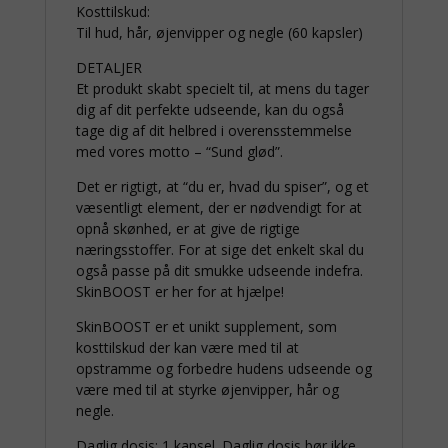
Kosttilskud:
Til hud, hår, øjenvipper og negle (60 kapsler)
DETALJER
Et produkt skabt specielt til, at mens du tager
dig af dit perfekte udseende, kan du også
tage dig af dit helbred i overensstemmelse
med vores motto – “Sund glød”.
Det er rigtigt, at “du er, hvad du spiser”, og et
væsentligt element, der er nødvendigt for at
opnå skønhed, er at give de rigtige
næringsstoffer. For at sige det enkelt skal du
også passe på dit smukke udseende indefra.
SkinBOOST er her for at hjælpe!
SkinBOOST er et unikt supplement, som
kosttilskud der kan være med til at
opstramme og forbedre hudens udseende og
være med til at styrke øjenvipper, hår og
negle.
Daglig dosis: 1 kapsel. Daglig dosis bør ikke