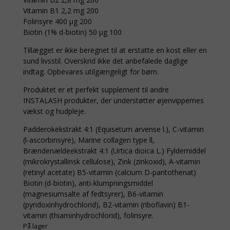
Vitamin B1 2,2 mg 200
Folinsyre 400 μg 200
Biotin (1% d-biotin) 50 μg 100
Tillægget er ikke beregnet til at erstatte en kost eller en
sund livsstil. Overskrid ikke det anbefalede daglige
indtag. Opbevares utilgængeligt for børn.
Produktet er et perfekt supplement til andre
INSTALASH produkter, der understøtter øjenvippernes
vækst og hudpleje.
Padderokekstrakt 4:1 (Equisetum arvense l.), C-vitamin
(l-ascorbinsyre), Marine collagen type ll,
Brændenældeekstrakt 4:1 (Urtica dioica L.) Fyldemiddel
(mikrokrystallinsk cellulose), Zink (zinkoxid), A-vitamin
(retinyl acetate) B5-vitamin (calcium D-pantothenat)
Biotin (d-biotin), anti-klumpningsmiddel
(magnesiumsalte af fedtsyrer), B6-vitamin
(pyridoxinhydrochlorid), B2-vitamin (riboflavin) B1-
vitamin (thiaminhydrochlorid), folinsyre.
På lager