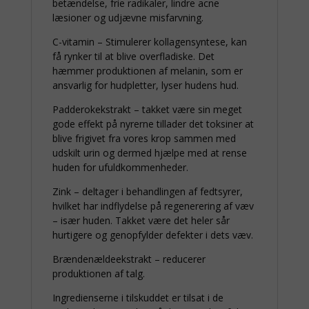
betændelse, frie radikaler, lindre acne
læsioner og udjævne misfarvning.
C-vitamin – Stimulerer kollagensyntese, kan
få rynker til at blive overfladiske. Det
hæmmer produktionen af melanin, som er
ansvarlig for hudpletter, lyser hudens hud.
Padderokekstrakt – takket være sin meget
gode effekt på nyrerne tillader det toksiner at
blive frigivet fra vores krop sammen med
udskilt urin og dermed hjælpe med at rense
huden for ufuldkommenheder.
Zink – deltager i behandlingen af fedtsyrer,
hvilket har indflydelse på regenerering af væv
– især huden. Takket være det heler sår
hurtigere og genopfylder defekter i dets væv.
Brændenældeekstrakt – reducerer
produktionen af talg.
Ingredienserne i tilskuddet er tilsat i de