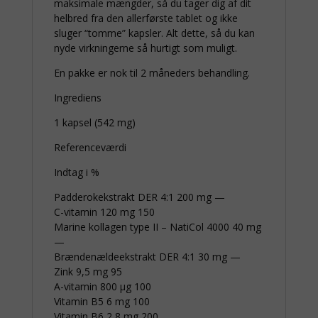
maksimale mængder, så du tager dig af dit
helbred fra den allerførste tablet og ikke
sluger “tomme” kapsler. Alt dette, så du kan
nyde virkningerne så hurtigt som muligt.
En pakke er nok til 2 måneders behandling.
Ingrediens
1 kapsel (542 mg)
Referenceværdi
Indtag i %
Padderokekstrakt DER 4:1 200 mg —
C-vitamin 120 mg 150
Marine kollagen type II – NatiCol 4000 40 mg
—
Brændenældeekstrakt DER 4:1 30 mg —
Zink 9,5 mg 95
A-vitamin 800 μg 100
Vitamin B5 6 mg 100
Vitamin B6 2,8 mg 200