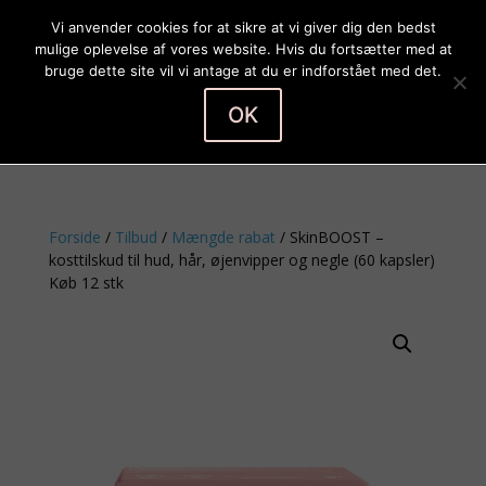
Vi anvender cookies for at sikre at vi giver dig den bedst
mulige oplevelse af vores website. Hvis du fortsætter med at
bruge dette site vil vi antage at du er indforstået med det.
OK
Vælg en side
Forside
/
Tilbud
/
Mængde rabat
/ SkinBOOST –
kosttilskud til hud, hår, øjenvipper og negle (60 kapsler)
Køb 12 stk