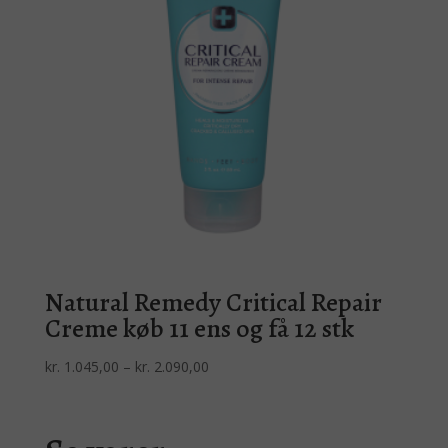
Natural Remedy Critical Repair
Creme køb 11 ens og få 12 stk
Prisinterval:
kr.
1.045,00
–
kr.
2.090,00
kr. 1.045,00
til
kr. 2.090,00