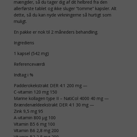
mængder, så du tager dig af dit helbred fra den
allerførste tablet og ikke sluger “tomme” kapsler. Alt
dette, så du kan nyde virkningerne så hurtigt som
muligt.
En pakke er nok til 2 måneders behandling.
Ingrediens
1 kapsel (542 mg)
Referenceværdi
Indtag i %
Padderokekstrakt DER 4:1 200 mg —
C-vitamin 120 mg 150
Marine kollagen type II – NatiCol 4000 40 mg —
Brændenældeekstrakt DER 4:1 30 mg —
Zink 9,5 mg 95
A-vitamin 800 μg 100
Vitamin B5 6 mg 100
Vitamin B6 2,8 mg 200
Vitamin B2 2,8 mg 200