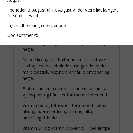
August.
hurtige resultater.
I perioden 3. August til 17. August vil der være lidt længere
Vitamin B5 – reducerer antallet af
forsendelses tid.
hudlæsioner, forsinker hudens aldring og
Ingen afhentning i den periode
rynker. Forbedrer hår- og øjenvippevækst.
God sommer 😎
Vitamin B2 – reducerer hudlæsioner og
seborré (øget talgsekretion). Styrker hår og
negle.
Marine kollagen – fugter huden. Takket være
sin høje evne til at binde vand gør det huden
mere elastisk, regenererer hår, øjenvipper og
negle.
Biotin – understøtter det sunde udseende af
øjenvipper og hår. Det forhindrer fedtet hud.
Vitamin B6 og folinsyre – forhindrer hudens
aldring, hæmmer fotografering, tilføjer
udstråling til huden.
Vitamin B1 og vitamin A (Retinol) – bekæmpe