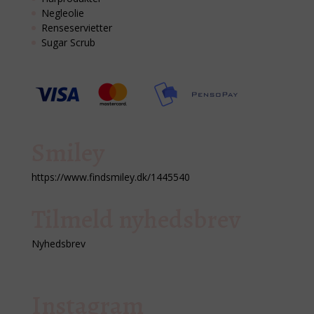
Negleolie
Renseservietter
Sugar Scrub
Smiley
https://www.findsmiley.dk/1445540
Tilmeld nyhedsbrev
Nyhedsbrev
Instagram