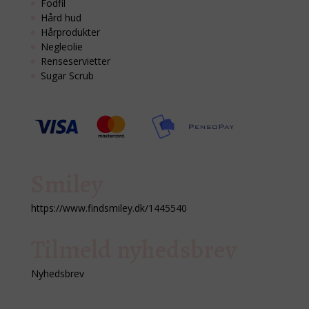
Fodfil
Hård hud
Hårprodukter
Negleolie
Renseservietter
Sugar Scrub
Smiley
https://www.findsmiley.dk/1445540
Tilmeld nyhedsbrev
Nyhedsbrev