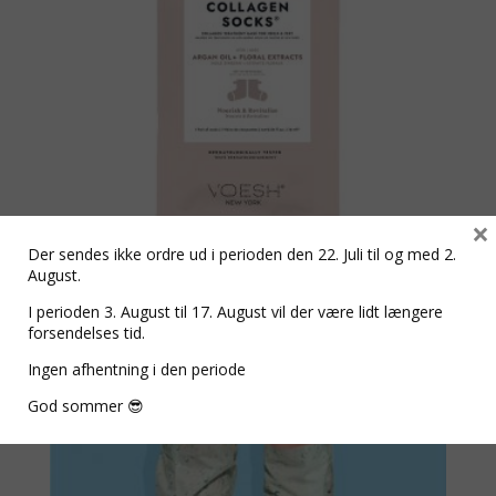
×
Der sendes ikke ordre ud i perioden den 22. Juli til og med 2.
August.
Collagen Socks / sokker 1 par
I perioden 3. August til 17. August vil der være lidt længere
forsendelses tid.
kr.
59,00
Ingen afhentning i den periode
God sommer 😎