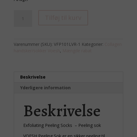
Exfoliating
Tilføj til kurv
Peeling
Socks
-
Peeling
Varenummer (SKU):
VFP101LVR-1
Kategorier:
Collagen
sok
handsker/sokker Voesh
,
Mængde rabat
køb
10
stk
betal
Beskrivelse
for
9
Yderligere information
stk
antal
Beskrivelse
Exfoliating Peeling Socks – Peeling sok
VOESH Peeling Sok er en sikker peeling til