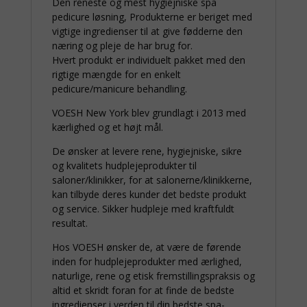
Den reneste og mest hygiejniske spa
pedicure løsning, Produkterne er beriget med
vigtige ingredienser til at give fødderne den
næring og pleje de har brug for.
Hvert produkt er individuelt pakket med den
rigtige mængde for en enkelt
pedicure/manicure behandling.
VOESH New York blev grundlagt i 2013 med
kærlighed og et højt mål.
De ønsker at levere rene, hygiejniske, sikre
og kvalitets hudplejeprodukter til
saloner/klinikker, for at salonerne/klinikkerne,
kan tilbyde deres kunder det bedste produkt
og service. Sikker hudpleje med kraftfuldt
resultat.
Hos VOESH ønsker de, at være de førende
inden for hudplejeprodukter med ærlighed,
naturlige, rene og etisk fremstillingspraksis og
altid et skridt foran for at finde de bedste
ingredienser i verden til din bedste spa-