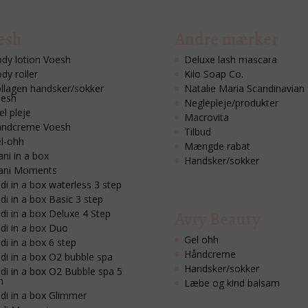
esh
Andre mærker
dy lotion Voesh
Deluxe lash mascara
dy roller
Kilo Soap Co.
llagen handsker/sokker
Natalie Maria Scandinavian
esh
Neglepleje/produkter
l pleje
Macrovita
ndcreme Voesh
Tilbud
l-ohh
Mængde rabat
ni in a box
Handsker/sokker
ani Moments
di in a box waterless 3 step
di in a box Basic 3 step
di in a box Deluxe 4 Step
Avry Beauty
di in a box Duo
Gel ohh
di in a box 6 step
Håndcreme
di in a box O2 bubble spa
Handsker/sokker
di in a box O2 Bubble spa 5
n
Læbe og kind balsam
di in a box Glimmer