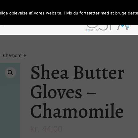
ulige oplevelse af vores website. Hvis du fortsætter med at bruge dette 
ngelser/Persondata
Forhandler
 – Chamomile
Shea Butter
Gloves –
Chamomile
kr.
44,00