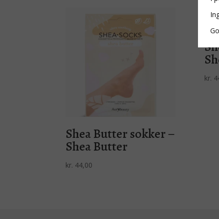
In
Go
Sh
Sh
kr.
4
Shea Butter sokker –
Shea Butter
kr.
44,00