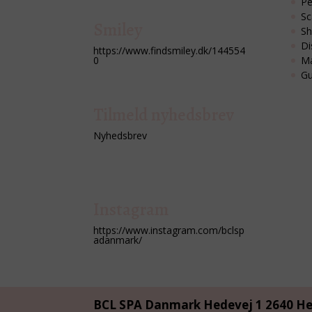
Pe
Sc
Smiley
Sh
Di
https://www.findsmiley.dk/144554
Ma
0
Gu
Tilmeld nyhedsbrev
Nyhedsbrev
Instagram
https://www.instagram.com/bclsp
adanmark/
BCL SPA Danmark Hedevej 1 2640 H