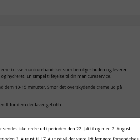
n
serne i disse manicurehandsker som beroliger huden og leverer
og hydreret. En simpel tilføjelse til din manicureservice.
 med dem 10-15 minutter. Smør det overskydende creme ud på
endt for dem der laver gel ohh
r sendes ikke ordre ud i perioden den 22. Juli til og med 2. August.
erioden 3. August til 17. August vil der være lidt længere forsendelses 