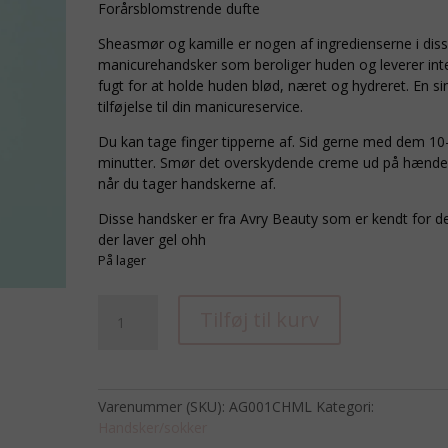
Forårsblomstrende dufte
Sheasmør og kamille er nogen af ingredienserne i dis
manicurehandsker som beroliger huden og leverer int
fugt for at holde huden blød, næret og hydreret. En s
tilføjelse til din manicureservice.
Du kan tage finger tipperne af. Sid gerne med dem 10
minutter. Smør det overskydende creme ud på hænde
når du tager handskerne af.
Disse handsker er fra Avry Beauty som er kendt for 
der laver gel ohh
På lager
Shea
Tilføj til kurv
Butter
Gloves
-
Chamomile
Varenummer (SKU):
AG001CHML
Kategori:
antal
Handsker/sokker