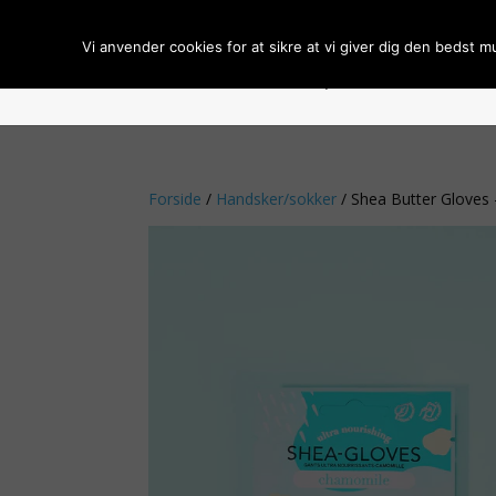
Vi anvender cookies for at sikre at vi giver dig den bedst m
Forside
Om BCL Spa
Handelsbeti
Forside
/
Handsker/sokker
/ Shea Butter Gloves