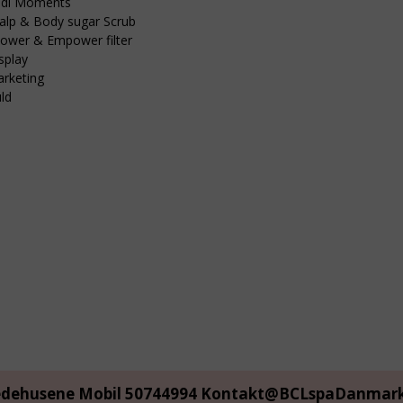
di Moments
alp & Body sugar Scrub
ower & Empower filter
splay
rketing
ld
edehusene Mobil 50744994
Kontakt@BCLspaDanmark