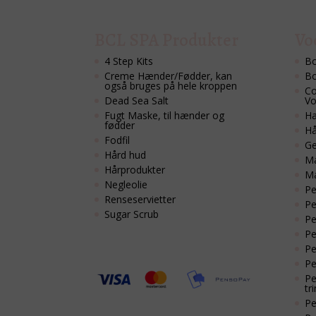
BCL SPA Produkter
Vo
4 Step Kits
Bo
Creme Hænder/Fødder, kan
Bo
også bruges på hele kroppen
Co
Dead Sea Salt
Vo
Fugt Maske, til hænder og
Hæ
fødder
Hå
Fodfil
Ge
Hård hud
Ma
Hårprodukter
M
Negleolie
Pe
Renseservietter
Pe
Sugar Scrub
Pe
Pe
Pe
Pe
Pe
tri
Pe