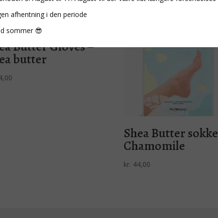
gen afhentning i den periode
d sommer 😎
ea Butter Gloves –
ea butter
4,00
Shea Butter sokke
Chamomile
kr.
44,00