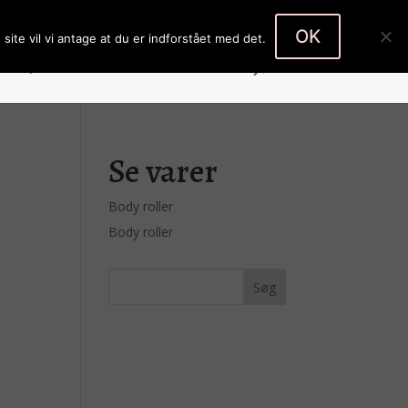
Body roller
Body roller
0 emner
OK
site vil vi antage at du er indforstået med det.
Køb produkter
Kontakt
Kasse
Se varer
Body roller
Body roller