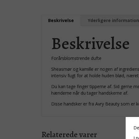
Beskrivelse
Yderligere informatio
Beskrivelse
Forårsblomstrende dufte
Sheasmør og kamille er nogen af ingredien
intensiv fugt for at holde huden blød, næret 
Du kan tage finger tipperne af. Sid gerne
hænderne når du tager handskerne af.
Disse handsker er fra Avry Beauty som er k
De
Relaterede varer
I p