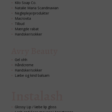
Kilo Soap Co.
Natalie Maria Scandinavian
Neglepleje/produkter
Macrovita
Tilbud
Mængde rabat
Handsker/sokker
Avry Beauty
Gel ohh
Håndcreme
Handsker/sokker
Læbe og kind balsam
Instalash
Glossy Lip / læbe lip gloss