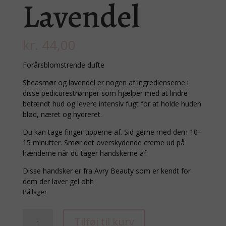
Lavendel
kr.
44,00
Forårsblomstrende dufte
Sheasmør og lavendel er nogen af ingredienserne i
disse pedicurestrømper som hjælper med at lindre
betændt hud og levere intensiv fugt for at holde huden
blød, næret og hydreret.
Du kan tage finger tipperne af. Sid gerne med dem 10-
15 minutter. Smør det overskydende creme ud på
hænderne når du tager handskerne af.
Disse handsker er fra Avry Beauty som er kendt for
dem der laver gel ohh
På lager
Shea
Tilføj til kurv
Butter