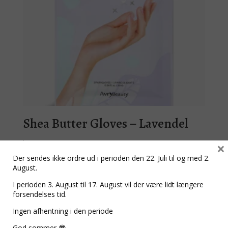
Shea Butter Gloves – Lavendel
kr.
44,00
×
Der sendes ikke ordre ud i perioden den 22. Juli til og med 2.
August.
I perioden 3. August til 17. August vil der være lidt længere
forsendelses tid.
Shea Butter Gloves – Shea butter
Ingen afhentning i den periode
kr.
44,00
God sommer 😎