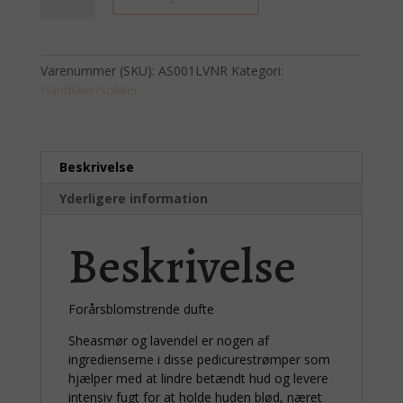
sokker
-
Lavendel
Varenummer (SKU):
AS001LVNR
Kategori:
antal
Handsker/sokker
Beskrivelse
Yderligere information
Beskrivelse
Forårsblomstrende dufte
Sheasmør og lavendel er nogen af
ingredienserne i disse pedicurestrømper som
hjælper med at lindre betændt hud og levere
intensiv fugt for at holde huden blød, næret