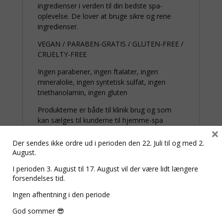
ingredienser i verden til din bedste spa-
oplevelse. De lover at bruge sikre og rene
ingredienser.
VEGAN / PARABEN-GRATIS / GLUTEN-FREE /
CRUELTY-FREE
Ingen parabener, ingen ftalater, ingen
mineralolie, ingen syntetisk sulfat, ingen
triethanolamin, ingen gluten
Produkterne er både til klinik brug og som
kan sælges til kunderne til hjemme-spa
×
oplevelser.
Der sendes ikke ordre ud i perioden den 22. Juli til og med 2.
August.
I perioden 3. August til 17. August vil der være lidt længere
forsendelses tid.
Relaterede varer
Ingen afhentning i den periode
God sommer 😎