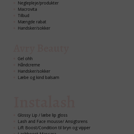
Neglepleje/produkter
Macrovita
Tilbud
Mængde rabat
Handsker/sokker
Avry Beauty
Gel ohh
Håndcreme
Handsker/sokker
Læbe og kind balsam
Instalash
Glossy Lip / læbe lip gloss
Lash and Face mousse/ Ansigtsrens
Lift Boost/Condition til bryn og vipper
Lashboost Mascara