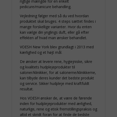
rigtige mængde for en enkelt
pedicure/manicure behandling.
Vejledning følger med så du ved hvordan
produktet skal bruges. 4 steps sættet findes i
mange forskellige varianter. Hvor du enten
kan vælge din ynglings duft, eller gå efter
effekten af hvad man ønsker behandlet.
VOESH New York blev grundlagt i 2013 med
kærlighed og et højt mål.
De ønsker at levere rene, hygiejniske, sikre
og kvalitets hudplejeprodukter til
saloner/klinikker, for at salonerne/klinikkerne,
kan tilbyde deres kunder det bedste produkt
og service. Sikker hudpleje med kraftfuldt
resultat.
Hos VOESH ønsker de, at være de førende
inden for hudplejeprodukter med ærlighed,
naturlige, rene og etisk fremstillingspraksis og
altid et skridt foran for at finde de bedste