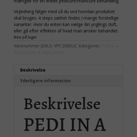
mængde for en enkelt pedicure/manicure behandling.
Vejledning følger med så du ved hvordan produktet
skal bruges. 4 steps sættet findes i mange forskellige
varianter. Hvor du enten kan vælge din ynglings duft,
eller gå efter effekten af hvad man ønsker behandlet.
Ikke på lager
Varenummer (SKU):
VPC208EUC
Kategorier:
Pedi in a
box Deluxe 4 Step
,
Voesh
Beskrivelse
Yderligere information
Beskrivelse
PEDI IN A