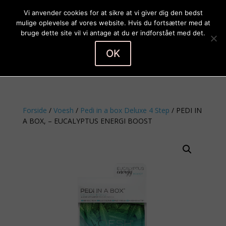
Vi anvender cookies for at sikre at vi giver dig den bedst
mulige oplevelse af vores website. Hvis du fortsætter med at
bruge dette site vil vi antage at du er indforstået med det.
OK
Vælg en side
Forside
/
Voesh
/
Pedi in a box Deluxe 4 Step
/ PEDI IN
A BOX, – EUCALYPTUS ENERGI BOOST