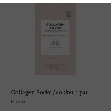
Collagen Socks / sokker 1 par
kr.
59,00