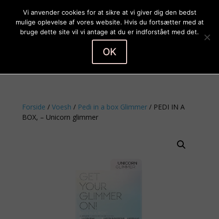
Vi anvender cookies for at sikre at vi giver dig den bedst
mulige oplevelse af vores website. Hvis du fortsætter med at
bruge dette site vil vi antage at du er indforstået med det.
OK
Vælg en side
Forside
/
Voesh
/
Pedi in a box Glimmer
/ PEDI IN A
BOX, – Unicorn glimmer