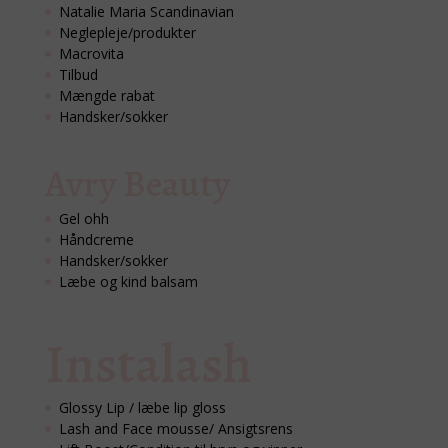
Natalie Maria Scandinavian
Neglepleje/produkter
Macrovita
Tilbud
Mængde rabat
Handsker/sokker
Avry Beauty
Gel ohh
Håndcreme
Handsker/sokker
Læbe og kind balsam
Instalash
Glossy Lip / læbe lip gloss
Lash and Face mousse/ Ansigtsrens