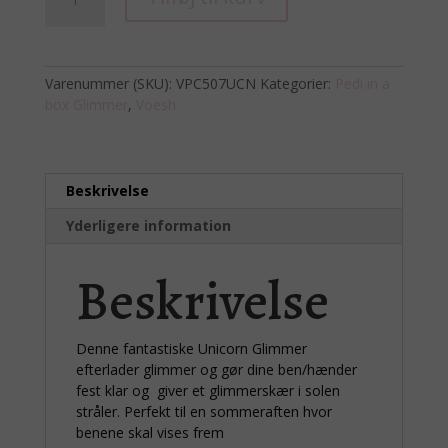
IN
A
BOX,
–
Varenummer (SKU):
VPC507UCN
Kategorier:
Pedi in a
Unicorn
box Glimmer
,
Voesh
glimmer
antal
Beskrivelse
Yderligere information
Beskrivelse
Denne fantastiske Unicorn Glimmer
efterlader glimmer og gør dine ben/hænder
fest klar og giver et glimmerskær i solen
stråler. Perfekt til en sommeraften hvor
benene skal vises frem