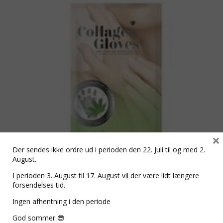
×
Der sendes ikke ordre ud i perioden den 22. Juli til og med 2.
August.
I perioden 3. August til 17. August vil der være lidt længere
forsendelses tid.
Collagen gloves/handsker med
Ingen afhentning i den periode
Hemp oliep
God sommer 😎