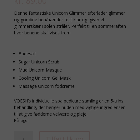
kr.
89,00
Denne fantastiske Unicorn Glimmer efterlader glimmer
og gør dine ben/hænder fest klar og giver et
glimmerskær i solen stråler. Perfekt til en sommeraften
hvor benene skal vises frem
Badesalt
Sugar Unicorn Scrub
Mud Unicorn Masque
Cooling Unicorn Gel Mask
Massage Unicorn fodcreme
VOESH’s individuelle spa pedicure samling er en 5-trins
behandling, der beriger huden med vigtige ingredienser
til at give fødderne velvære og pleje.
På lager
PEDI
Tilføj til kurv