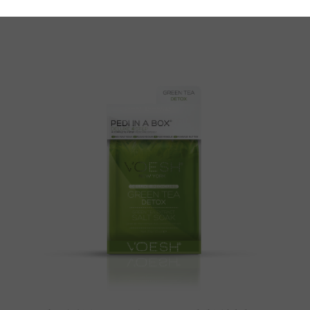
kr.
59,00