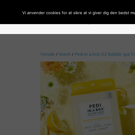
Vi anvender cookies for at sikre at vi giver dig den bedst m
Forside
Om BCL Spa
Handelsbeti
Forside
/
Voesh
/
Pedi in a box O2 Bubble spa 5 