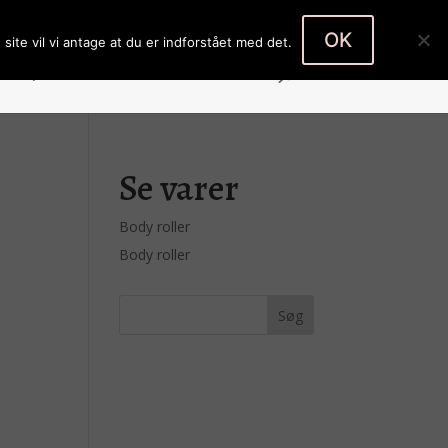
Body roller
Body roller
0 emner
OK
site vil vi antage at du er indforstået med det.
Køb produkter
Kontakt
Kasse
Se varer
Body roller
Body roller