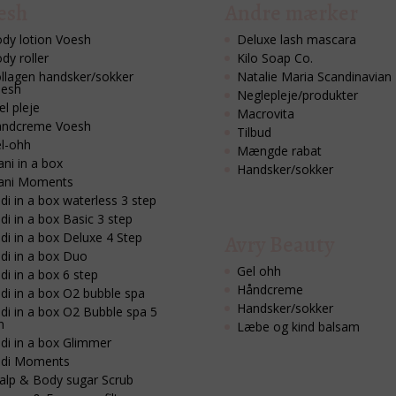
esh
Andre mærker
dy lotion Voesh
Deluxe lash mascara
dy roller
Kilo Soap Co.
llagen handsker/sokker
Natalie Maria Scandinavian
esh
Neglepleje/produkter
l pleje
Macrovita
ndcreme Voesh
Tilbud
l-ohh
Mængde rabat
ni in a box
Handsker/sokker
ani Moments
di in a box waterless 3 step
di in a box Basic 3 step
di in a box Deluxe 4 Step
Avry Beauty
di in a box Duo
Gel ohh
di in a box 6 step
Håndcreme
di in a box O2 bubble spa
Handsker/sokker
di in a box O2 Bubble spa 5
n
Læbe og kind balsam
di in a box Glimmer
di Moments
alp & Body sugar Scrub