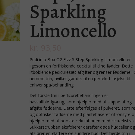
Sparkling
Limoncello
kr.
93,50
Pedi in a Box O2 Fizz 5 Step Sparkling Limoncello er
ligesom en forfriskende cocktail til dine fødder. Dette
iltboblende pedicuresæt afgifter og renser fødderne i 
nemme trin, hvilket gør det til en perfekt tilføjelse til
enhver spa-behandling.
Det første trin i pedicurebehandlingen er
havsaltblødgøring, som hjælper med at slappe af og
afgifte fødderne. Dette efterfølges af pulveret, som r
og opfrisker fødderne med plantebaseret citronsyre o
hjælper med at booste cirkulationen med cica-ekstrak
Sukkerscrubben eksfolierer derefter døde hudceller o
afslører en glattere og sundere hud. Det fjerde trin i