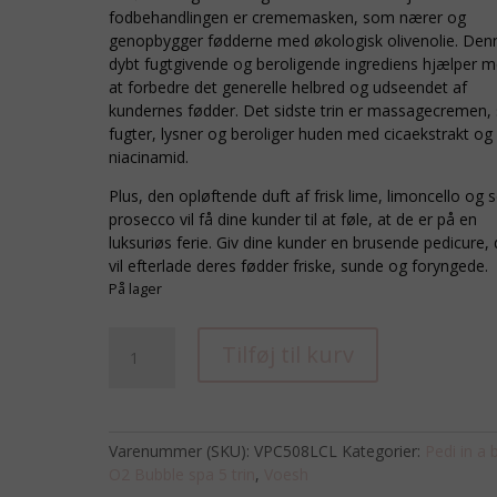
fodbehandlingen er crememasken, som nærer og
genopbygger fødderne med økologisk olivenolie. Den
dybt fugtgivende og beroligende ingrediens hjælper 
at forbedre det generelle helbred og udseendet af
kundernes fødder. Det sidste trin er massagecremen
fugter, lysner og beroliger huden med cicaekstrakt og
niacinamid.
Plus, den opløftende duft af frisk lime, limoncello og 
prosecco vil få dine kunder til at føle, at de er på en
luksuriøs ferie. Giv dine kunder en brusende pedicure, 
vil efterlade deres fødder friske, sunde og foryngede.
På lager
PEDI
Tilføj til kurv
IN
A
BOX
02
Varenummer (SKU):
VPC508LCL
Kategorier:
Pedi in a 
Bubble
O2 Bubble spa 5 trin
,
Voesh
Spa