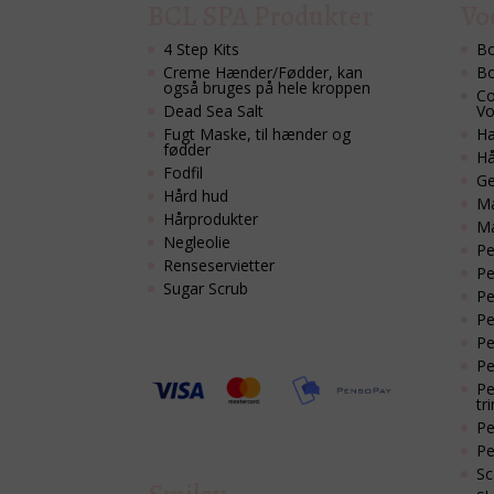
BCL SPA Produkter
Vo
4 Step Kits
Bo
Creme Hænder/Fødder, kan
Bo
også bruges på hele kroppen
Co
Dead Sea Salt
Vo
Fugt Maske, til hænder og
Hæ
fødder
Hå
Fodfil
Ge
Hård hud
Ma
Hårprodukter
M
Negleolie
Pe
Renseservietter
Pe
Sugar Scrub
Pe
Pe
Pe
Pe
Pe
tri
Pe
Pe
Sc