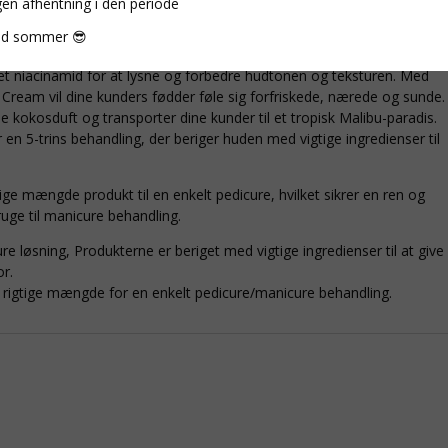
gen afhentning i den periode
d rene, hudelskende ingredienser og giver en række forskellige
d sommer 😎
beroliger huden, mens cicaekstrakt forbedrer cirkulationen og
ret niacinamid for at lysne og forbedre hudtonen og teksturen. Med
Cream vil dine kunders fødder føle sig forfriskede, nærede og sunde.
 kokosduft og transporter dine kunder til et tropisk Malibu-paradis.
 en 5-trins behandling, der beriger huden med vigtige ingredienser til
ige mængde produkt til en enkelt pedicure, hvilket sikrer en ren og
ruge til manicure behandling.
e løsning, Produkterne er beriget med vigtige ingredienser til at give
or.
n rigtige mængde for en enkelt pedicure/manicure behandling.