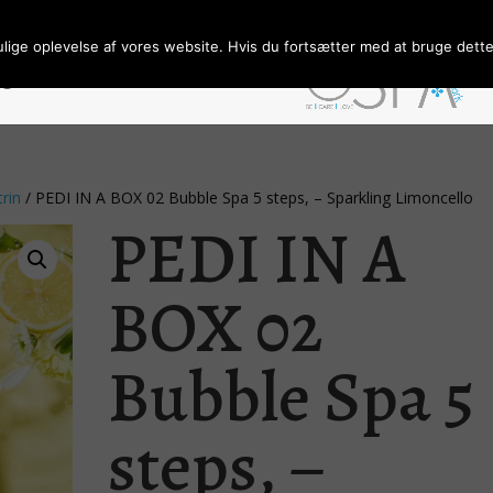
ulige oplevelse af vores website. Hvis du fortsætter med at bruge dette 
ngelser/Persondata
Forhandler
trin
/ PEDI IN A BOX 02 Bubble Spa 5 steps, – Sparkling Limoncello
PEDI IN A
BOX 02
Bubble Spa 5
steps, –