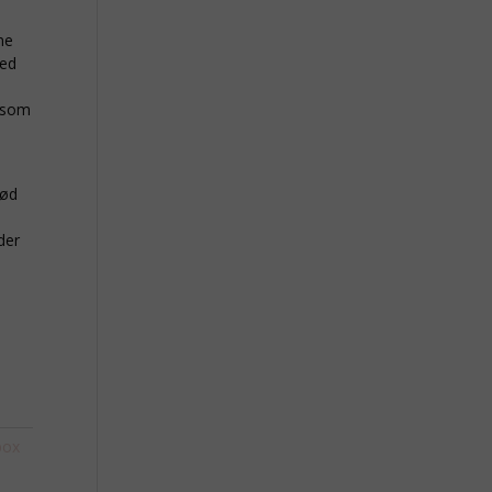
ne
med
, som
sød
der
box