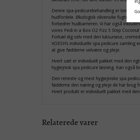
In
Denne spa-pedicurebehandling er beriget me
Go
hudfordele. Økologisk olivenolie fugter og 
forbedrer hudbarrieren. Vi har også inklude
vores Pedi in a Box O2 Fizz 5 Step Coconut 
Forkæl dig selv med den luksuriøse, cremede
VOESH’s individuelle spa pedicure samling er
at give fødderne velvære og pleje.
Hvert sæt er individuelt pakket med den rigt
hygiejnisk spa pedicure løsning. Kan også b
Den reneste og mest hygiejniske spa pedicur
fødderne den næring og pleje de har brug f
Hvert produkt er individuelt pakket med de
Relaterede varer