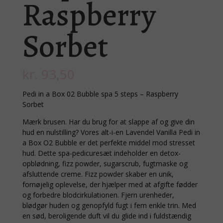
Raspberry
Sorbet
kr.
93,50
Pedi in a Box 02 Bubble spa 5 steps – Raspberry
Sorbet
Mærk brusen. Har du brug for at slappe af og give din
hud en nulstilling? Vores alt-i-en Lavendel Vanilla Pedi in
a Box O2 Bubble er det perfekte middel mod stresset
hud. Dette spa-pedicuresæt indeholder en detox-
opblødning, fizz powder, sugarscrub, fugtmaske og
afsluttende creme. Fizz powder skaber en unik,
fornøjelig oplevelse, der hjælper med at afgifte fødder
og forbedre blodcirkulationen. Fjern urenheder,
blødgør huden og genopfyld fugt i fem enkle trin. Med
en sød, beroligende duft vil du glide ind i fuldstændig