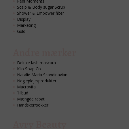
Pedi Moments
Scalp & Body sugar Scrub
Shower & Empower filter
Display
Marketing
Guld
Andre mærker
Deluxe lash mascara
Kilo Soap Co.
Natalie Maria Scandinavian
Neglepleje/produkter
Macrovita
Tilbud
Mængde rabat
Handsker/sokker
Avry Beauty