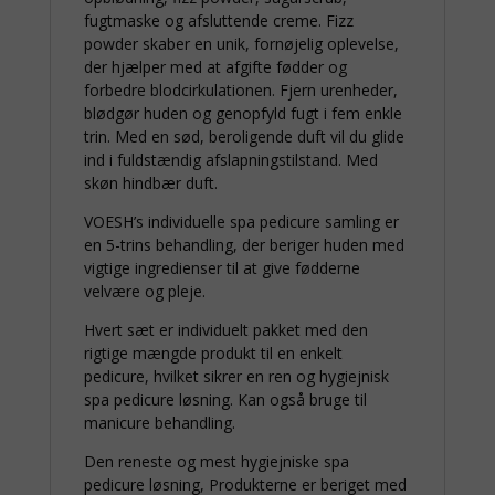
fugtmaske og afsluttende creme. Fizz
powder skaber en unik, fornøjelig oplevelse,
der hjælper med at afgifte fødder og
forbedre blodcirkulationen. Fjern urenheder,
blødgør huden og genopfyld fugt i fem enkle
trin. Med en sød, beroligende duft vil du glide
ind i fuldstændig afslapningstilstand. Med
skøn hindbær duft.
VOESH’s individuelle spa pedicure samling er
en 5-trins behandling, der beriger huden med
vigtige ingredienser til at give fødderne
velvære og pleje.
Hvert sæt er individuelt pakket med den
rigtige mængde produkt til en enkelt
pedicure, hvilket sikrer en ren og hygiejnisk
spa pedicure løsning. Kan også bruge til
manicure behandling.
Den reneste og mest hygiejniske spa
pedicure løsning, Produkterne er beriget med