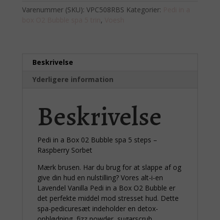
02
Varenummer (SKU):
VPC508RBS
Kategorier:
Pedi in a
Bubble
box O2 Bubble spa 5 trin
,
Voesh
Spa
5
steps,
–
Beskrivelse
Raspberry
Sorbet
Yderligere information
antal
Beskrivelse
Pedi in a Box 02 Bubble spa 5 steps –
Raspberry Sorbet
Mærk brusen. Har du brug for at slappe af og
give din hud en nulstilling? Vores alt-i-en
Lavendel Vanilla Pedi in a Box O2 Bubble er
det perfekte middel mod stresset hud. Dette
spa-pedicuresæt indeholder en detox-
opblødning, fizz powder, sugarscrub,