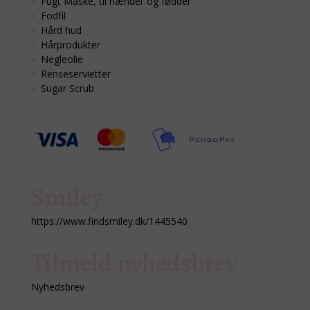
Fugt Maske, til hænder og fødder
Fodfil
Hård hud
Hårprodukter
Negleolie
Renseservietter
Sugar Scrub
Smiley
https://www.findsmiley.dk/1445540
Tilmeld nyhedsbrev
Nyhedsbrev