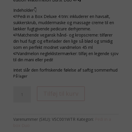
Indeholder👇
🍉Pedi in a Box Deluxe 4 trin: inkluderer en havsalt,
sukkerskrub, muddermaske og massage creme til en
lækker fugtgivende pedicure derhjemme.
🍉Matchende vegansk hånd- og kropscreme: tilfører
din hud fugt og efterlader den lige så blød og smidig
som en perfekt modnet vandmelon 45 ml
🍉Vandmelon negleklistermærker: tilføj en legende sjov
til din mani eller pedi!
Intet slår den forfriskende følelse af saftig sommerhud
På lager
Watermelon
Tilføj til kurv
Duo
med
negle
stickers
Varenummer (SKU):
VSC001WTR
Kategori:
Pedi in a
antal
box Duo