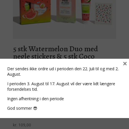
5 stk Watermelon Duo med
negle stickers & 5 stk Coco
×
Colada Duo med negle stickers
Der sendes ikke ordre ud i perioden den 22. Juli til og med 2.
August.
Den
Den
kr.
981,00
kr.
872,00
oprindelige
aktuelle
I perioden 3. August til 17. August vil der være lidt længere
pris
pris
forsendelses tid.
var:
er:
Ingen afhentning i den periode
kr. 981,00.
kr. 872,00.
Coco Colada Duo med negle
God sommer 😎
stickers
kr.
109,00