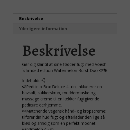
Beskrivelse
Yderligere information
Beskrivelse
Gør dig klar til at dine fødder fugt med Voesh
´s limited edition Watermelon Burst Duo 🍉👣
Indeholder👇
🍉Pedi in a Box Deluxe 4 trin: inkluderer en
havsalt, sukkerskrub, muddermaske og
massage creme til en lækker fugtgivende
pedicure derhjemme.
🍉Matchende vegansk hånd- og kropscreme:
tilfører din hud fugt og efterlader den lige så
blød og smidig som en perfekt modnet
vandmelon 45 ml