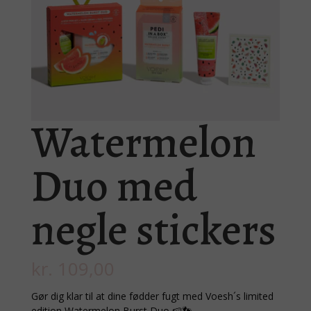
Watermelon
Duo med
negle stickers
kr.
109,00
Gør dig klar til at dine fødder fugt med Voesh´s limited
edition Watermelon Burst Duo 🍉👣