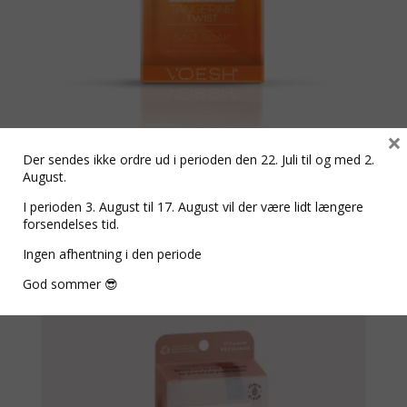
×
PEDI IN A BOX, – TANGERINE
Der sendes ikke ordre ud i perioden den 22. Juli til og med 2.
August.
TWIST
I perioden 3. August til 17. August vil der være lidt længere
kr.
59,00
forsendelses tid.
Ingen afhentning i den periode
God sommer 😎