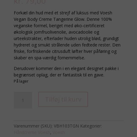
kr.
79,00
Forkæl din hud med et strejf af luksus med Voesh
Vegan Body Creme Tangerine Glow. Denne 100%
veganske formel, beriget med øko-certificeret
økologisk jomfruolivenolie, avocadoolie og
urteekstrakter, efterlader huden utrolig blød, grundigt
hydreret og smukt strålende uden fedtede rester. Den
friske, forfriskende citrusduft løfter hver påføring og
skaber en spa-værdig fornemmelse.
Derudover kommer den i en elegant designet pakke i
begrænset oplag, der er fantastisk til en gave.
På lager
VOESH
Tilføj til kurv
håndcreme
Tangerine
Glow
88
Varenummer (SKU):
VBH103TGN
Kategorier:
ml
Håndcreme Voesh
,
Voesh
antal