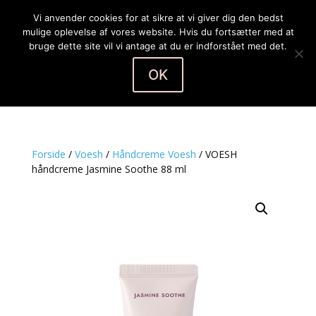
Vi anvender cookies for at sikre at vi giver dig den bedst
mulige oplevelse af vores website. Hvis du fortsætter med at
bruge dette site vil vi antage at du er indforstået med det.
OK
Vælg en side
Forside
/
Voesh
/
Håndcreme Voesh
/ VOESH
håndcreme Jasmine Soothe 88 ml