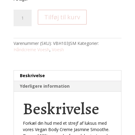
VOESH
Tilføj til kurv
håndcreme
Jasmine
Soothe
88
Varenummer (SKU):
VBH103JSM
Kategorier:
ml
Håndcreme Voesh
,
Voesh
antal
Beskrivelse
Yderligere information
Beskrivelse
Forkæl din hud med et strejf af luksus med
vores Vegan Body Creme Jasmine Smoothe.