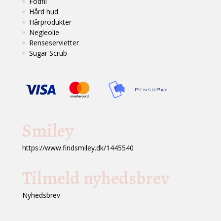
Fodfil
Hård hud
Hårprodukter
Negleolie
Renseservietter
Sugar Scrub
Smiley
https://www.findsmiley.dk/1445540
Tilmeld nyhedsbrev
Nyhedsbrev