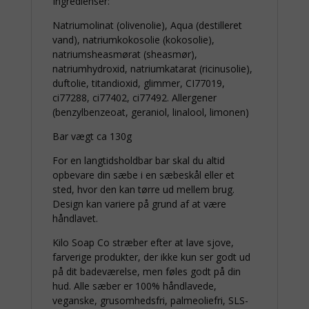
Ingredienser:
Natriumolinat (olivenolie), Aqua (destilleret
vand), natriumkokosolie (kokosolie),
natriumsheasmørat (sheasmør),
natriumhydroxid, natriumkatarat (ricinusolie),
duftolie, titandioxid, glimmer, CI77019,
ci77288, ci77402, ci77492. Allergener
(benzylbenzeoat, geraniol, linalool, limonen)
Bar vægt ca 130g
For en langtidsholdbar bar skal du altid
opbevare din sæbe i en sæbeskål eller et
sted, hvor den kan tørre ud mellem brug.
Design kan variere på grund af at være
håndlavet.
Kilo Soap Co stræber efter at lave sjove,
farverige produkter, der ikke kun ser godt ud
på dit badeværelse, men føles godt på din
hud. Alle sæber er 100% håndlavede,
veganske, grusomhedsfri, palmeoliefri, SLS-