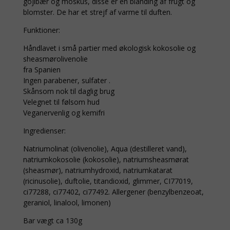
gojibær og moskus, disse er en blanding af frugt og
blomster. De har et strejf af varme til duften.
Funktioner:
Håndlavet i små partier med økologisk kokosolie og
sheasmørolivenolie
fra Spanien
Ingen parabener, sulfater .
Skånsom nok til daglig brug
Velegnet til følsom hud
Veganervenlig og kemifri
Ingredienser:
Natriumolinat (olivenolie), Aqua (destilleret vand),
natriumkokosolie (kokosolie), natriumsheasmørat
(sheasmør), natriumhydroxid, natriumkatarat
(ricinusolie), duftolie, titandioxid, glimmer, CI77019,
ci77288, ci77402, ci77492. Allergener (benzylbenzeoat,
geraniol, linalool, limonen)
Bar vægt ca 130g