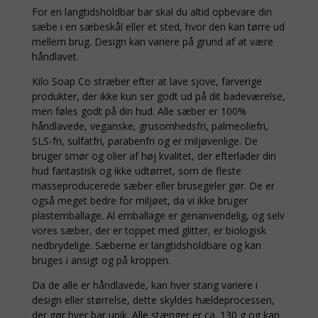
For en langtidsholdbar bar skal du altid opbevare din
sæbe i en sæbeskål eller et sted, hvor den kan tørre ud
mellem brug. Design kan variere på grund af at være
håndlavet.
Kilo Soap Co stræber efter at lave sjove, farverige
produkter, der ikke kun ser godt ud på dit badeværelse,
men føles godt på din hud. Alle sæber er 100%
håndlavede, veganske, grusomhedsfri, palmeoliefri,
SLS-fri, sulfatfri, parabenfri og er miljøvenlige. De
bruger smør og olier af høj kvalitet, der efterlader din
hud fantastisk og ikke udtørret, som de fleste
masseproducerede sæber eller brusegeler gør. De er
også meget bedre for miljøet, da vi ikke bruger
plastemballage. Al emballage er genanvendelig, og selv
vores sæber, der er toppet med glitter, er biologisk
nedbrydelige. Sæberne er langtidsholdbare og kan
bruges i ansigt og på kroppen.
Da de alle er håndlavede, kan hver stang variere i
design eller størrelse, dette skyldes hældeprocessen,
der gør hver bar unik. Alle stænger er ca. 130 g og kan