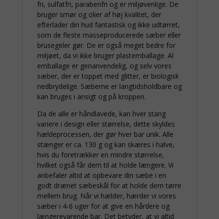
fri, sulfatfri, parabenfri og er miljøvenlige. De
bruger smør og olier af høj kvalitet, der
efterlader din hud fantastisk og ikke udtørret,
som de fleste masseproducerede sæber eller
brusegeler gør. De er også meget bedre for
miljøet, da vi ikke bruger plastemballage. Al
emballage er genanvendelig, og selv vores
sæber, der er toppet med glitter, er biologisk
nedbrydelige. Sæberne er langtidsholdbare og
kan bruges i ansigt og på kroppen.
Da de alle er håndlavede, kan hver stang
variere i design eller størrelse, dette skyldes
hældeprocessen, der gør hver bar unik. Alle
stænger er ca. 130 g og kan skæres i halve,
hvis du foretrækker en mindre størrelse,
hvilket også får dem til at holde længere. Vi
anbefaler altid at opbevare din sæbe i en
godt drænet sæbeskål for at holde dem tørre
mellem brug. Når vi hælder, hærder vi vores
sæber i 4-6 uger for at give en hårdere og
længerevarende bar. Det betyder, at vi altid