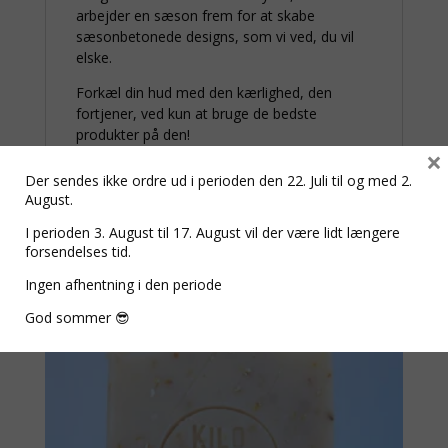
arbejder en sæson frem for at skabe
sæsonbetonede designs, som vi ved, du vil
elske.
Forkæl din hud med den kærlighed, den
fortjener, ved kun at bruge de bedste
produkter på den!
×
Der sendes ikke ordre ud i perioden den 22. Juli til og med 2.
August.
Relaterede varer
I perioden 3. August til 17. August vil der være lidt længere
forsendelses tid.
Ingen afhentning i den periode
God sommer 😎