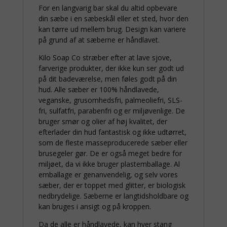
For en langvarig bar skal du altid opbevare
din sæbe i en sæbeskål eller et sted, hvor den
kan tørre ud mellem brug. Design kan variere
på grund af at sæberne er håndlavet.
Kilo Soap Co stræber efter at lave sjove,
farverige produkter, der ikke kun ser godt ud
på dit badeværelse, men føles godt på din
hud. Alle sæber er 100% håndlavede,
veganske, grusomhedsfri, palmeoliefri, SLS-
fri, sulfatfri, parabenfri og er miljøvenlige. De
bruger smør og olier af høj kvalitet, der
efterlader din hud fantastisk og ikke udtørret,
som de fleste masseproducerede sæber eller
brusegeler gør. De er også meget bedre for
miljøet, da vi ikke bruger plastemballage. Al
emballage er genanvendelig, og selv vores
sæber, der er toppet med glitter, er biologisk
nedbrydelige. Sæberne er langtidsholdbare og
kan bruges i ansigt og på kroppen.
Da de alle er håndlavede, kan hver stang