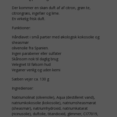
Der kommer en skøn duft af af citron, grøn te,
citrongræs, ingefær og lime.
En virkelig frisk duft.
Funktioner:
Håndlavet i små partier med økologisk kokosolie og
sheasmør
olivenolie fra Spanien.
Ingen parabener eller sulfater
Skånsom nok til daglig brug
Velegnet til følsom hud
Veganer venlig og uden kemi
Sæben vejer ca. 130 g
Ingredienser:
Natriumolinat (olivenolie), Aqua (destilleret vand),
natriumkokosolie (kokosolie), natriumsheasmørat
(sheasmør), natriumhydroxid, natriumkatarat
(ricinusolie), duftolie, titandioxid, glimmer, CI77019,