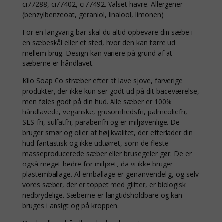
ci77288, ci77402, ci77492. Valset havre. Allergener
(benzylbenzeoat, geraniol, linalool, limonen)
For en langvarig bar skal du altid opbevare din sæbe i
en sæbeskål eller et sted, hvor den kan tørre ud
mellem brug. Design kan variere på grund af at
sæberne er håndlavet.
Kilo Soap Co stræber efter at lave sjove, farverige
produkter, der ikke kun ser godt ud på dit badeværelse,
men føles godt på din hud. Alle sæber er 100%
håndlavede, veganske, grusomhedsfri, palmeoliefri,
SLS-fri, sulfatfri, parabenfri og er miljøvenlige. De
bruger smør og olier af høj kvalitet, der efterlader din
hud fantastisk og ikke udtørret, som de fleste
masseproducerede sæber eller brusegeler gør. De er
også meget bedre for miljøet, da vi ikke bruger
plastemballage. Al emballage er genanvendelig, og selv
vores sæber, der er toppet med glitter, er biologisk
nedbrydelige. Sæberne er langtidsholdbare og kan
bruges i ansigt og på kroppen.