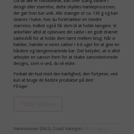
Da de alle er håndlavede, kan hver stang variere i
design eller størrelse, dette skyldes hældeprocessen,
der gør hver bar unik. Alle stænger er ca. 130 g og kan
skæres i halve, hvis du foretrækker en mindre
størrelse, hvilket også får dem til at holde længere. Vi
anbefaler altid at opbevare din sæbe i en godt drænet
sæbeskål for at holde dem tørre mellem brug. Når vi
hælder, hærder vi vores sæber i 4-6 uger for at give en
hårdere og længerevarende bar. Det betyder, at vi altid
arbejder en sæson frem for at skabe sæsonbetonede
designs, som vi ved, du vil elske.
Forkæl din hud med den kærlighed, den fortjener, ved
kun at bruge de bedste produkter på den!
På lager
Coastline
Tilføj til kurv
håndlavet
sæbe
antal
Varenummer (SKU):
Coast
Kategori:
Kilo Soap Co.