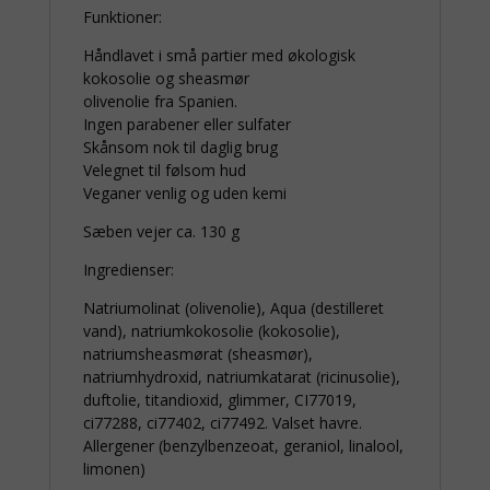
Funktioner:
Håndlavet i små partier med økologisk
kokosolie og sheasmør
olivenolie fra Spanien.
Ingen parabener eller sulfater
Skånsom nok til daglig brug
Velegnet til følsom hud
Veganer venlig og uden kemi
Sæben vejer ca. 130 g
Ingredienser:
Natriumolinat (olivenolie), Aqua (destilleret
vand), natriumkokosolie (kokosolie),
natriumsheasmørat (sheasmør),
natriumhydroxid, natriumkatarat (ricinusolie),
duftolie, titandioxid, glimmer, CI77019,
ci77288, ci77402, ci77492. Valset havre.
Allergener (benzylbenzeoat, geraniol, linalool,
limonen)