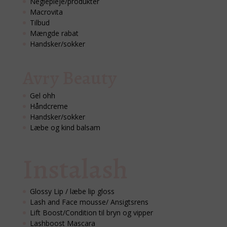
Neglepleje/produkter
Macrovita
Tilbud
Mængde rabat
Handsker/sokker
Avry Beauty
Gel ohh
Håndcreme
Handsker/sokker
Læbe og kind balsam
Instalash
Glossy Lip / læbe lip gloss
Lash and Face mousse/ Ansigtsrens
Lift Boost/Condition til bryn og vipper
Lashboost Mascara