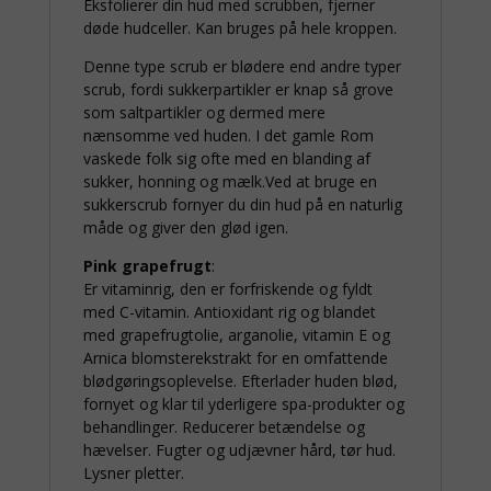
Eksfolierer din hud med scrubben, fjerner
døde hudceller. Kan bruges på hele kroppen.
Denne type scrub er blødere end andre typer
scrub, fordi sukkerpartikler er knap så grove
som saltpartikler og dermed mere
nænsomme ved huden. I det gamle Rom
vaskede folk sig ofte med en blanding af
sukker, honning og mælk.Ved at bruge en
sukkerscrub fornyer du din hud på en naturlig
måde og giver den glød igen.
Pink grapefrugt
:
Er vitaminrig, den er forfriskende og fyldt
med C-vitamin. Antioxidant rig og blandet
med grapefrugtolie, arganolie, vitamin E og
Arnica blomsterekstrakt for en omfattende
blødgøringsoplevelse. Efterlader huden blød,
fornyet og klar til yderligere spa-produkter og
behandlinger. Reducerer betændelse og
hævelser. Fugter og udjævner hård, tør hud.
Lysner pletter.