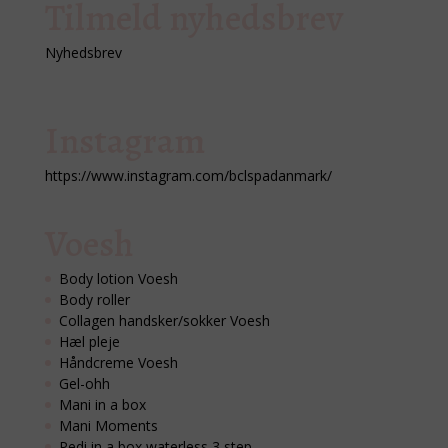
Tilmeld nyhedsbrev
Nyhedsbrev
Instagram
https://www.instagram.com/bclspadanmark/
Voesh
Body lotion Voesh
Body roller
Collagen handsker/sokker Voesh
Hæl pleje
Håndcreme Voesh
Gel-ohh
Mani in a box
Mani Moments
Pedi in a box waterless 3 step