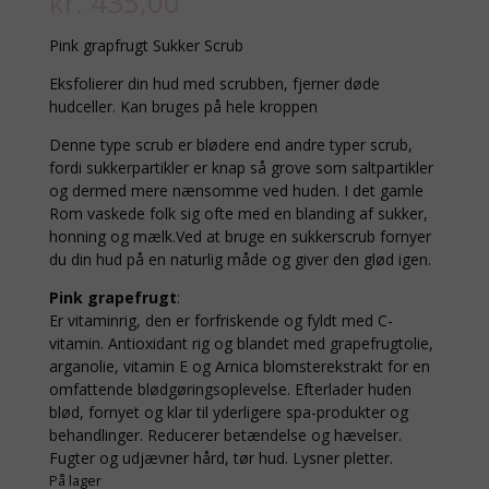
kr.
435,00
Pink grapfrugt Sukker Scrub
Eksfolierer din hud med scrubben, fjerner døde
hudceller. Kan bruges på hele kroppen
Denne type scrub er blødere end andre typer scrub,
fordi sukkerpartikler er knap så grove som saltpartikler
og dermed mere nænsomme ved huden. I det gamle
Rom vaskede folk sig ofte med en blanding af sukker,
honning og mælk.Ved at bruge en sukkerscrub fornyer
du din hud på en naturlig måde og giver den glød igen.
Pink grapefrugt
:
Er vitaminrig, den er forfriskende og fyldt med C-
vitamin. Antioxidant rig og blandet med grapefrugtolie,
arganolie, vitamin E og Arnica blomsterekstrakt for en
omfattende blødgøringsoplevelse. Efterlader huden
blød, fornyet og klar til yderligere spa-produkter og
behandlinger. Reducerer betændelse og hævelser.
Fugter og udjævner hård, tør hud. Lysner pletter.
På lager