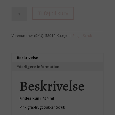
Sugar
Tilføj til kurv
Scrub
Pink
grapefrugt
454
Varenummer (SKU):
58012
Kategori:
Sugar Scrub
ml
antal
Beskrivelse
Yderligere information
Beskrivelse
Findes kun i 454 ml
Pink grapfrugt Sukker Scrub