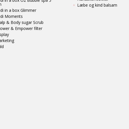
di in a box O2 Bubble spa 5
n
Læbe og kind balsam
di in a box Glimmer
di Moments
alp & Body sugar Scrub
ower & Empower filter
splay
rketing
ld