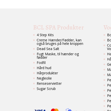
BCL SPA Produkter
Vo
4 Step Kits
Bo
Creme Hænder/Fødder, kan
Bo
også bruges på hele kroppen
Co
Dead Sea Salt
Vo
Fugt Maske, til hænder og
Hæ
fødder
Hå
Fodfil
Ge
Hård hud
Ma
Hårprodukter
M
Negleolie
Pe
Renseservietter
Pe
Sugar Scrub
Pe
Pe
Pe
Pe