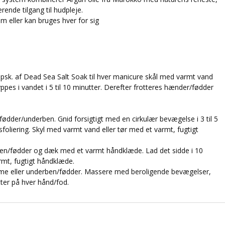
rende tilgang til hudpleje.
m eller kan bruges hver for sig
 2 spsk. af Dead Sea Salt Soak til hver manicure skål med varmt vand
ppes i vandet i 5 til 10 minutter. Derefter frotteres hænder/fødder
.
ødder/underben. Gnid forsigtigt med en cirkulær bevægelse i 3 til 5
foliering. Skyl med varmt vand eller tør med et varmt, fugtigt
en/fødder og dæk med et varmt håndklæde. Lad det sidde i 10
armt, fugtigt håndklæde.
e eller underben/fødder. Massere med beroligende bevægelser,
tter på hver hånd/fod.