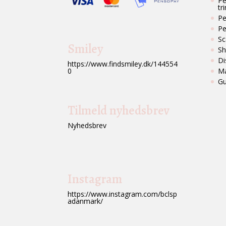
Pe
tri
Pe
Pe
Sc
Smiley
Sh
Di
https://www.findsmiley.dk/144554
Ma
0
Gu
Tilmeld nyhedsbrev
Nyhedsbrev
Instagram
https://www.instagram.com/bclsp
adanmark/