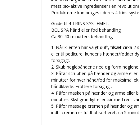
mest bio-aktive ingredienser i en revolutione
Produkterne kan bruges i deres 4 trins syste
Guide til 4 TRINS SYSTEMET:
BCL SPA hånd eller fod behandling:
Ca 30-40 minutters behandling
1. Når klienten har valgt duft, tilsæt cirka
eller til pedicure, kundens hænder/fødder dy
forsigtigt.
2. Skub neglebåndene ned og form neglene
3. Påfør scrubben på hænder og arme eller f
minutter for hver hånd/fod for maksimal eks
håndklæde. Frottere forsigtigt.
4. Påfør masken på hænder og arme eller b
minutter. Skyl grundigt eller tør med rent v
5. Påfør massage cremen på hænder og arm
indtil cremen er fuldt absorberet, ca 5 minu