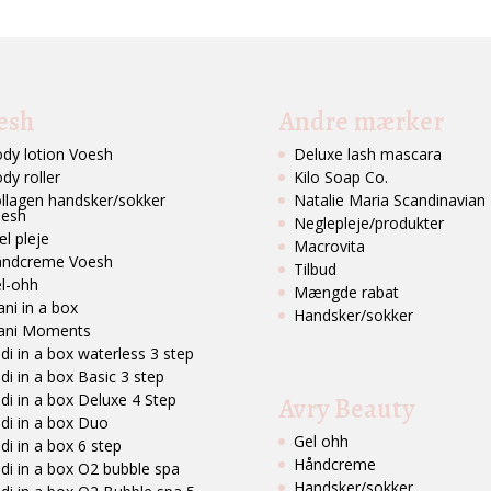
esh
Andre mærker
dy lotion Voesh
Deluxe lash mascara
dy roller
Kilo Soap Co.
llagen handsker/sokker
Natalie Maria Scandinavian
esh
Neglepleje/produkter
l pleje
Macrovita
ndcreme Voesh
Tilbud
l-ohh
Mængde rabat
ni in a box
Handsker/sokker
ani Moments
di in a box waterless 3 step
di in a box Basic 3 step
di in a box Deluxe 4 Step
Avry Beauty
di in a box Duo
Gel ohh
di in a box 6 step
Håndcreme
di in a box O2 bubble spa
Handsker/sokker