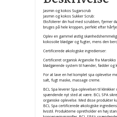
Jasmin og kokos Sugarscrub
Jasmin og kokos Sukker Scrub:
Eksfolierer din hud med scrubben, fjerner 
bruges på hele kroppen, perfekt efter hårfje
Oplev en gammel østlig skønhedshemmeligh
kokosolie blødgør og fugter, mens den beroli
Certificerede økologiske ingredienser:
Certificeret organisk Arganolie fra Marokko
blødgørende system til hænder, fødder og 
For at lave en hel komplet spa oplevelse m
salt, fugt maske, massage creme.
BCL Spa leverer Spa-oplevelsen til klinikker
spændende nyt sted at være. BCL SPA sikre,
organiske oplevelse. Med disse produkter k
BCL Spa certificerede økologiske ingrediens
livsstil. Produkterne opretholder en høj sta
konserveringsmidler. BCL SPA’s spændende