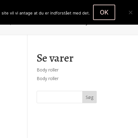
Body roller
Body roller
0 emner
OK
site vil vi antage at du er indforstået med det.
Køb produkter
Kontakt
Kasse
Se varer
Body roller
Body roller