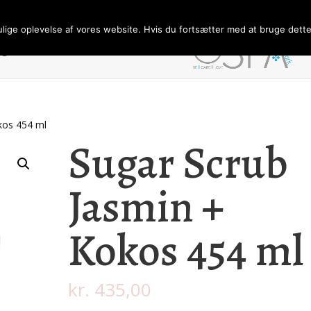
ulige oplevelse af vores website. Hvis du fortsætter med at bruge dette 
ngelser/Persondata
Forhandler
kos 454 ml
Sugar Scrub
Jasmin +
Kokos 454 ml
kr.
435,00