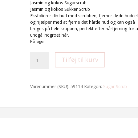
Jasmin og kokos Sugarscrub
Jasmin og kokos Sukker Scrub
Eksfolierer din hud med scrubben, fjerner døde hudcel
og hjælper med at fjerne det hårde hud og kan også
bruges på hele kroppen, perfekt efter hårfjerning for a
undgå indgroet hår.
På lager
Sugar
Tilføj til kurv
Scrub
Jasmin
+
Kokos
Varenummer (SKU):
59114
Kategori:
Sugar Scrub
454
ml
antal
n