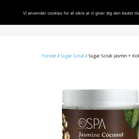
Vi anvender cookies for at sikre at vi giver dig den bedst m
Forside
Om BCL Spa
Handelsbeti
Forside
/
Sugar Scrub
/ Sugar Scrub Jasmin + Ko