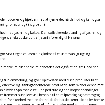
døde hudceller og hjælper med at fjerne det hårde hud og kan også
rning for at undgå indgroet hår.
ed med jasmin og kokos. Den sofistikerede blanding af jasmin og
gende, eksotiske duft af jasmin fører dig til Nirvana.
 gør SPA Organics jasmin og kokos til et usædvanligt rigt og
krop.
ed manicure eller pedicure anbefales det også at bruge: Dead see
 og til hjemmebrug, og giver oplevelsen med disse produkter til et
 effektive og løsningsorienterede produkter, som skaber denne rent
an tilbydes Spa manicure, Spa pedicure og spa kropsbehandlinger.
er fremmer sund levevis i henhold til en miljøvenlig og bæredygtig
ndard for skønhed med en formel fri for barske kemikalier eller barske
 system kombinerer Argan olie fra Marokko med naturens reneste,