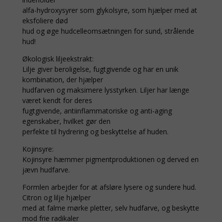
alfa-hydroxysyrer som glykolsyre, som hjælper med at
eksfoliere død
hud og øge hudcelleomsætningen for sund, strålende
hud!
Økologisk liljeekstrakt:
Lilje giver beroligelse, fugtgivende og har en unik
kombination, der hjælper
hudfarven og maksimere lysstyrken. Liljer har længe
været kendt for deres
fugtgivende, antiinflammatoriske og anti-aging
egenskaber, hvilket gør den
perfekte til hydrering og beskyttelse af huden.
Kojinsyre:
Kojinsyre hæmmer pigmentproduktionen og derved en
jævn hudfarve.
Formlen arbejder for at afsløre lysere og sundere hud.
Citron og lilje hjælper
med at falme mørke pletter, selv hudfarve, og beskytte
mod frie radikaler