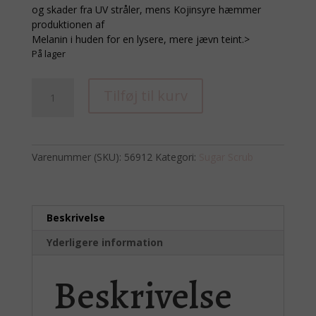
og skader fra UV stråler, mens Kojinsyre hæmmer
produktionen af
Melanin i huden for en lysere, mere jævn teint.>
På lager
Sugar
Tilføj til kurv
Scrub
Citron
+
Lilje
Varenummer (SKU):
56912
Kategori:
Sugar Scrub
454
ml
antal
Beskrivelse
Yderligere information
Beskrivelse