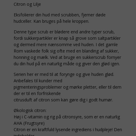
Citron og Lilje
Eksfolierer din hud med scrubben, fjerner døde
hudceller. Kan bruges på hele kroppen.
Denne type scrub er blødere end andre typer scrub,
fordi sukkerpartikler er knap så grove som saltpartikler
og dermed mere nænsomme ved huden. I det gamle
Rom vaskede folk sig ofte med en blanding af sukker,
honning og mælk. Ved at bruge en sukkerscrub fornyer
du din hud på en naturlig måde og giver den glød igen.
Serien her er med til at forynge og give huden glød.
Anbefales til kunder med
pigmenteringsproblemer og mørke pletter, eller til dem
der er til en forfriskende
citrusduft af citron som kan gøre dig i godt humør.
Økologisk citron:
Høj i C-vitamin og rig på citronsyre, som er en naturlig
AHA (Frugtsyre)
Citron er en kraftfuld lysende ingrediens i hudpleje! Den
indeholder