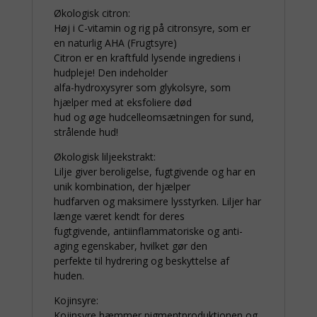
Økologisk citron:
Høj i C-vitamin og rig på citronsyre, som er
en naturlig AHA (Frugtsyre)
Citron er en kraftfuld lysende ingrediens i
hudpleje! Den indeholder
alfa-hydroxysyrer som glykolsyre, som
hjælper med at eksfoliere død
hud og øge hudcelleomsætningen for sund,
strålende hud!
Økologisk liljeekstrakt:
Lilje giver beroligelse, fugtgivende og har en
unik kombination, der hjælper
hudfarven og maksimere lysstyrken. Liljer har
længe været kendt for deres
fugtgivende, antiinflammatoriske og anti-
aging egenskaber, hvilket gør den
perfekte til hydrering og beskyttelse af
huden.
Kojinsyre:
Kojinsyre hæmmer pigmentproduktionen og