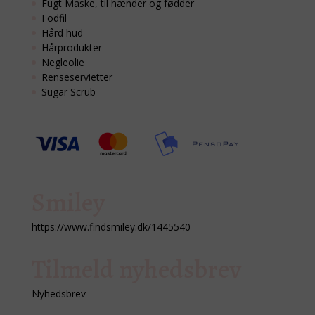
Fugt Maske, til hænder og fødder
Fodfil
Hård hud
Hårprodukter
Negleolie
Renseservietter
Sugar Scrub
Smiley
https://www.findsmiley.dk/1445540
Tilmeld nyhedsbrev
Nyhedsbrev