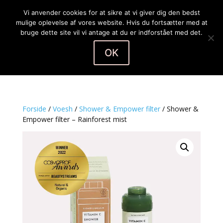
Vi anvender cookies for at sikre at vi giver dig den bedst
mulige oplevelse af vores website. Hvis du fortsætter med at
bruge dette site vil vi antage at du er indforstået med det.
OK
Vælg en side
Forside
/
Voesh
/
Shower & Empower filter
/ Shower &
Empower filter – Rainforest mist