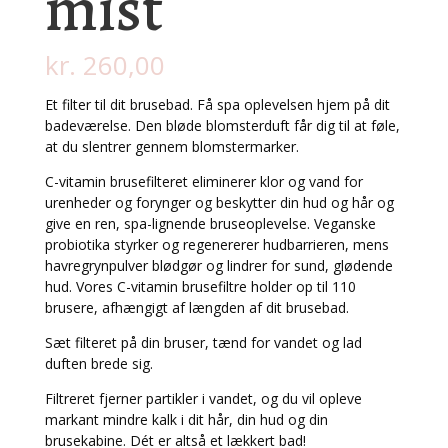
mist
kr.
260,00
Et filter til dit brusebad. Få spa oplevelsen hjem på dit
badeværelse. Den bløde blomsterduft får dig til at føle,
at du slentrer gennem blomstermarker.
C-vitamin brusefilteret eliminerer klor og vand for
urenheder og forynger og beskytter din hud og hår og
give en ren, spa-lignende bruseoplevelse. Veganske
probiotika styrker og regenererer hudbarrieren, mens
havregrynpulver blødgør og lindrer for sund, glødende
hud. Vores C-vitamin brusefiltre holder op til 110
brusere, afhængigt af længden af dit brusebad.
Sæt filteret på din bruser, tænd for vandet og lad
duften brede sig.
Filtreret fjerner partikler i vandet, og du vil opleve
markant mindre kalk i dit hår, din hud og din
brusekabine. Dét er altså et lækkert bad!