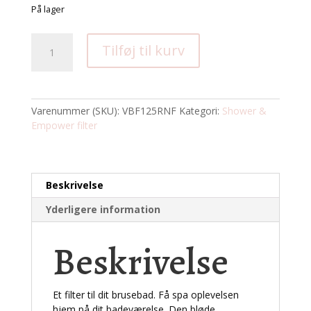
På lager
Shower
Tilføj til kurv
&
Empower
filter
-
Varenummer (SKU):
VBF125RNF
Kategori:
Shower &
Rainforest
Empower filter
mist
antal
Beskrivelse
Yderligere information
Beskrivelse
Et filter til dit brusebad. Få spa oplevelsen
hjem på dit badeværelse. Den bløde