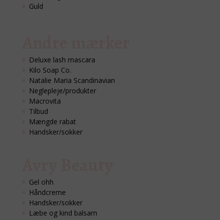
Guld
Andre mærker
Deluxe lash mascara
Kilo Soap Co.
Natalie Maria Scandinavian
Neglepleje/produkter
Macrovita
Tilbud
Mængde rabat
Handsker/sokker
Avry Beauty
Gel ohh
Håndcreme
Handsker/sokker
Læbe og kind balsam