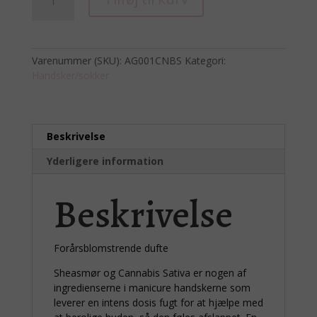
Butter
Gloves
-
Cannabis
Varenummer (SKU):
AG001CNBS
Kategori:
Sativa
Handsker/sokker
antal
Beskrivelse
Yderligere information
Beskrivelse
Forårsblomstrende dufte
Sheasmør og Cannabis Sativa er nogen af
ingredienserne i manicure handskerne som
leverer en intens dosis fugt for at hjælpe med