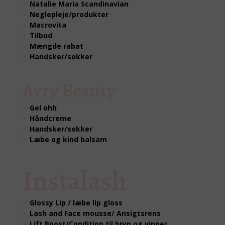
Natalie Maria Scandinavian
Neglepleje/produkter
Macrovita
Tilbud
Mængde rabat
Handsker/sokker
Avry Beauty
Gel ohh
Håndcreme
Handsker/sokker
Læbe og kind balsam
Instalash
Glossy Lip / læbe lip gloss
Lash and Face mousse/ Ansigtsrens
Lift Boost/Condition til bryn og vipper