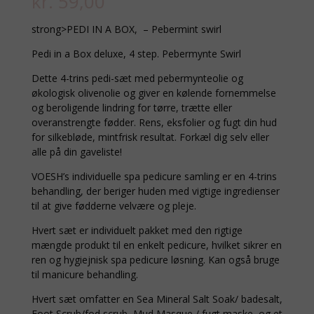
kr.
59,00
strong>PEDI IN A BOX, – Pebermint swirl
Pedi in a Box deluxe, 4 step. Pebermynte Swirl
Dette 4-trins pedi-sæt med pebermynteolie og
økologisk olivenolie og giver en kølende fornemmelse
og beroligende lindring for tørre, trætte eller
overanstrengte fødder. Rens, eksfolier og fugt din hud
for silkebløde, mintfrisk resultat. Forkæl dig selv eller
alle på din gaveliste!
VOESH’s individuelle spa pedicure samling er en 4-trins
behandling, der beriger huden med vigtige ingredienser
til at give fødderne velvære og pleje.
Hvert sæt er individuelt pakket med den rigtige
mængde produkt til en enkelt pedicure, hvilket sikrer en
ren og hygiejnisk spa pedicure løsning. Kan også bruge
til manicure behandling.
Hvert sæt omfatter en Sea Mineral Salt Soak/ badesalt,
Foot Scrub/fod scrub, Mud Masque / fugt maske, og et