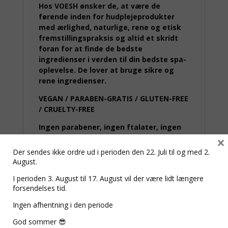
Hos VOESH ønsker de, at være de
førende inden for hudplejeprodukter
med ærlighed, naturlige, rene og etisk
fremstillingspraksis og altid et skridt
foran for at finde de bedste
ingredienser i verden til din bedste spa-
oplevelse. De lover at bruge sikre og
rene ingredienser.
VEGAN / PARABEN-GRATIS / GLUTEN-FREE
/ CRUELTY-FREE
Ingen parabener, ingen ftalater, ingen
×
mineralolie, ingen syntetisk sulfat,
ingen triethanolamin,
Der sendes ikke ordre ud i perioden den 22. Juli til og med 2.
August.
I perioden 3. August til 17. August vil der være lidt længere
forsendelses tid.
Relaterede varer
Ingen afhentning i den periode
God sommer 😎