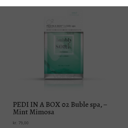
PEDI IN A BOX 02 Buble spa, –
Mint Mimosa
kr.
79,00