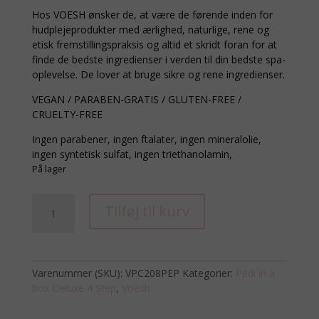
Hos VOESH ønsker de, at være de førende inden for
hudplejeprodukter med ærlighed, naturlige, rene og
etisk fremstillingspraksis og altid et skridt foran for at
finde de bedste ingredienser i verden til din bedste spa-
oplevelse. De lover at bruge sikre og rene ingredienser.
VEGAN / PARABEN-GRATIS / GLUTEN-FREE /
CRUELTY-FREE
Ingen parabener, ingen ftalater, ingen mineralolie,
ingen syntetisk sulfat, ingen triethanolamin,
På lager
PEDI
Tilføj til kurv
IN
A
BOX,
-
Varenummer (SKU):
VPC208PEP
Kategorier:
Pedi in a
Peppermint
box Deluxe 4 Step
,
Voesh
Swirl
antal