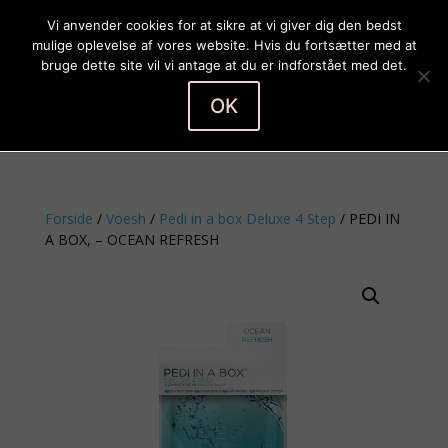
Vi anvender cookies for at sikre at vi giver dig den bedst
mulige oplevelse af vores website. Hvis du fortsætter med at
bruge dette site vil vi antage at du er indforstået med det.
OK
Vælg en side
Forside
/
Voesh
/
Pedi in a box Deluxe 4 Step
/ PEDI IN
A BOX, – OCEAN REFRESH