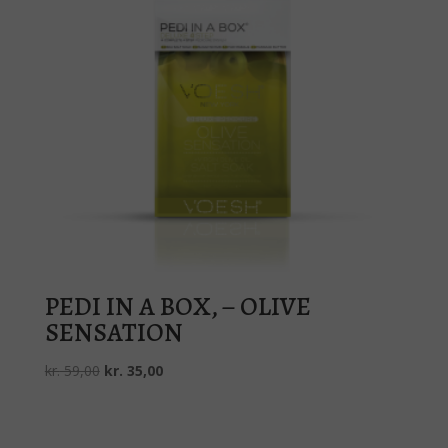
PEDI IN A BOX, – OLIVE
SENSATION
Den
Den
kr.
59,00
kr.
35,00
oprindelige
aktuelle
pris
pris
var:
er: