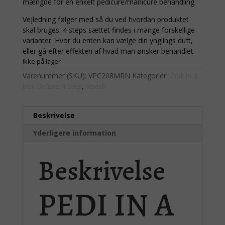
mængde for en enkelt pedicure/manicure behandling.
Vejledning følger med så du ved hvordan produktet
skal bruges. 4 steps sættet findes i mange forskellige
varianter. Hvor du enten kan vælge din ynglings duft,
eller gå efter effekten af hvad man ønsker behandlet.
Ikke på lager
Varenummer (SKU):
VPC208MRN
Kategorier:
Pedi in a
box Deluxe 4 Step
,
Voesh
Beskrivelse
Yderligere information
Beskrivelse
PEDI IN A