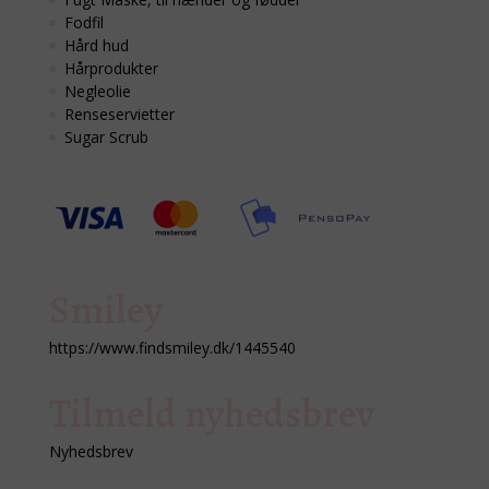
Fodfil
Hård hud
Hårprodukter
Negleolie
Renseservietter
Sugar Scrub
Smiley
https://www.findsmiley.dk/1445540
Tilmeld nyhedsbrev
Nyhedsbrev