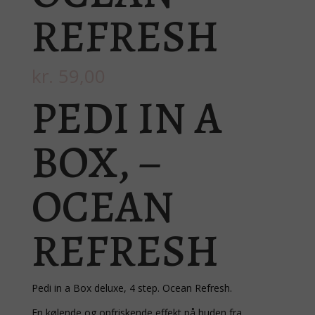
REFRESH
kr.
59,00
PEDI IN A
BOX, –
OCEAN
REFRESH
Pedi in a Box deluxe, 4 step. Ocean Refresh.
En kølende og opfriskende effekt på huden fra