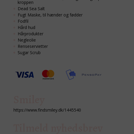
kroppen
Dead Sea Salt
Fugt Maske, til hænder og fødder
Fodfil
Hård hud
Hårprodukter
Negleolie
Renseservietter
Sugar Scrub
Smiley
https://www.findsmiley.dk/1445540
Tilmeld nyhedsbrev