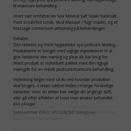
til manicure behandling.
Hvert sæt omfatter en Sea Mineral Salt Soak/ badesalt,
Foot Scrub/fod scrub, Mud Masque / fugt maske, og et
Massage creme/som afslutning på behandlingen.
Detaljer:
Den reneste og mest hygiejniske spa pedicure løsning,
Produkterne er beriget med vigtige ingredienser til at
give fødderne den næring og pleje de har brug for.
Hvert produkt er individuelt pakket med den rigtige
mængde for en enkelt pedicure/manicure behandling.
Vejledning følger med så du ved hvordan produktet
skal bruges. 4 steps sættet findes i mange forskellige
varianter. Hvor du enten kan vælge din ynglings duft,
eller gå efter effekten af hvad man ønsker behandlet.
Ikke på lager
Varenummer (SKU):
VPC208CBD
Kategorier:
Pedi in a
box Deluxe 4 Step
,
Voesh