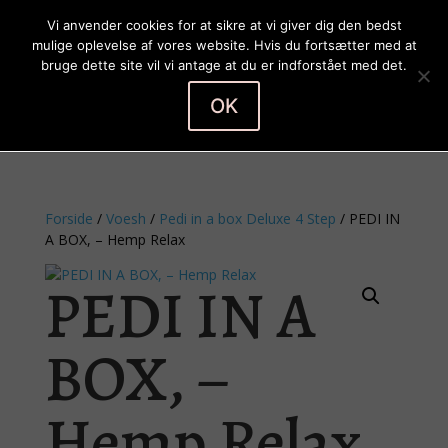
Vi anvender cookies for at sikre at vi giver dig den bedst
mulige oplevelse af vores website. Hvis du fortsætter med at
bruge dette site vil vi antage at du er indforstået med det.
OK
Vælg en side
Forside
/
Voesh
/
Pedi in a box Deluxe 4 Step
/ PEDI IN
A BOX, – Hemp Relax
PEDI IN A
BOX, –
Hemp Relax