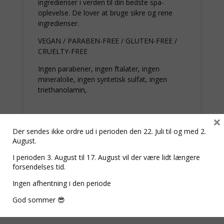
ingredienser i verden til din bedste spa-
oplevelse. De lover at bruge sikre og rene
ingredienser.
VEGAN / PARABEN-FREE / GLUTEN-FREE /
CRUELTY-FREE
Ingen parabener, ingen ftalater, ingen
mineralolie, ingen syntetisk sulfat, ingen
triethanolamin,
×
Der sendes ikke ordre ud i perioden den 22. Juli til og med 2.
August.
I perioden 3. August til 17. August vil der være lidt længere
forsendelses tid.
Ingen afhentning i den periode
Relaterede varer
God sommer 😎