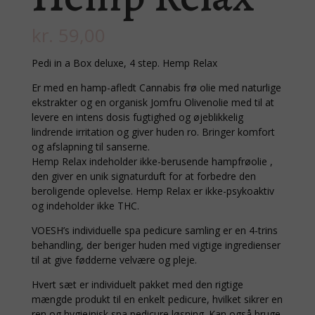
kr.
59,00
Pedi in a Box deluxe, 4 step. Hemp Relax
Er med en hamp-afledt Cannabis frø olie med naturlige
ekstrakter og en organisk Jomfru Olivenolie med til at
levere en intens dosis fugtighed og øjeblikkelig
lindrende irritation og giver huden ro. Bringer komfort
og afslapning til sanserne.
Hemp Relax indeholder ikke-berusende hampfrøolie ,
den giver en unik signaturduft for at forbedre den
beroligende oplevelse. Hemp Relax er ikke-psykoaktiv
og indeholder ikke THC.
VOESH’s individuelle spa pedicure samling er en 4-trins
behandling, der beriger huden med vigtige ingredienser
til at give fødderne velvære og pleje.
Hvert sæt er individuelt pakket med den rigtige
mængde produkt til en enkelt pedicure, hvilket sikrer en
ren og hygiejnisk spa pedicure løsning. Kan også bruge