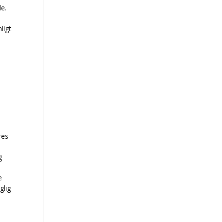
le.
ligt
s
res
g
e
glig