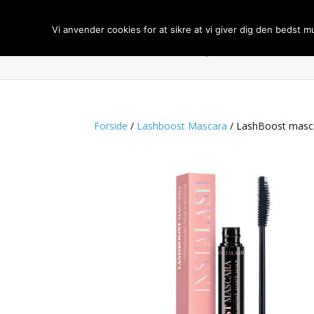
Vi anvender cookies for at sikre at vi giver dig den bedst m
Forside
Om BCL Spa
Handelsbeti
Forside
/
Lashboost Mascara
/ LashBoost masca