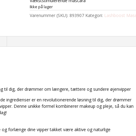
Vækststimulerende mascara
Ikke på lager
Varenummer (SKU):
893907
Kategori:
Lashboost Mas
n
 til dig, der drømmer om længere, tættere og sundere øjenvipper
ngredienser er en revolutionerende løsning til dig, der drømmer
nvipper. Denne unikke formel kombinerer makeup og pleje, så du kan
dag!
 og forlænge dine vipper takket være aktive og naturlige