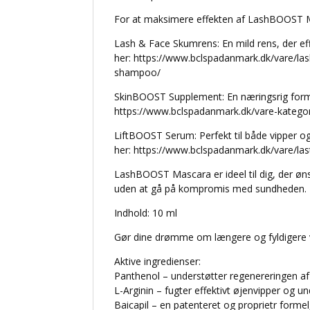
For at maksimere effekten af LashBOOST M
Lash & Face Skumrens: En mild rens, der eff
her: https://www.bclspadanmark.dk/vare/
shampoo/
SkinBOOST Supplement: En næringsrig formel
https://www.bclspadanmark.dk/vare-kategor
LiftBOOST Serum: Perfekt til både vipper og 
her: https://www.bclspadanmark.dk/vare/las
LashBOOST Mascara er ideel til dig, der øns
uden at gå på kompromis med sundheden.
Indhold: 10 ml
Gør dine drømme om længere og fyldigere vip
Aktive ingredienser:
Panthenol – understøtter regenereringen a
L-Arginin – fugter effektivt øjenvipper og 
Baicapil – en patenteret og proprietr forme