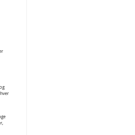
er
r
 og
 hver
nge
r,