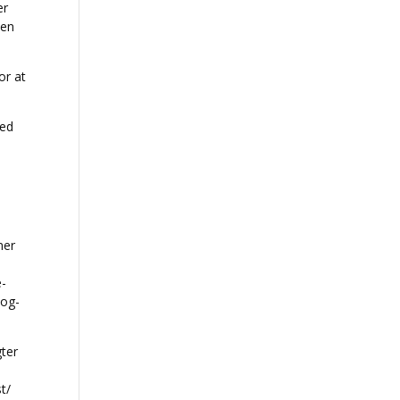
er
den
or at
hed
ner
e-
og-
ter
t/