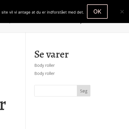
Body roller
Body roller
0 emner
OK
site vil vi antage at du er indforstået med det.
Køb produkter
Kontakt
Kasse
Se varer
Body roller
Body roller
r