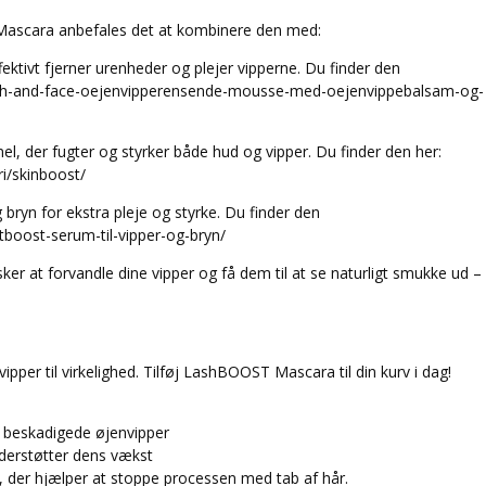
ascara anbefales det at kombinere den med:
ektivt fjerner urenheder og plejer vipperne. Du finder den
lash-and-face-oejenvipperensende-mousse-med-oejenvippebalsam-og-
, der fugter og styrker både hud og vipper. Du finder den her:
i/skinboost/
bryn for ekstra pleje og styrke. Du finder den
tboost-serum-til-vipper-og-bryn/
ker at forvandle dine vipper og få dem til at se naturligt smukke ud –
per til virkelighed. Tilføj LashBOOST Mascara til din kurv i dag!
f beskadigede øjenvipper
understøtter dens vækst
l, der hjælper at stoppe processen med tab af hår.