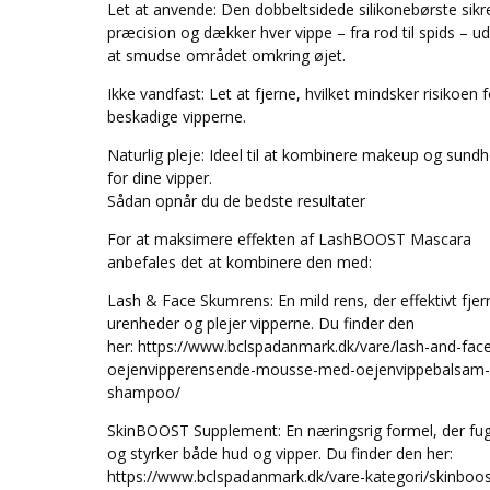
Let at anvende: Den dobbeltsidede silikonebørste sikr
præcision og dækker hver vippe – fra rod til spids – u
at smudse området omkring øjet.
Ikke vandfast: Let at fjerne, hvilket mindsker risikoen f
beskadige vipperne.
Naturlig pleje: Ideel til at kombinere makeup og sund
for dine vipper.
Sådan opnår du de bedste resultater
For at maksimere effekten af LashBOOST Mascara
anbefales det at kombinere den med:
Lash & Face Skumrens: En mild rens, der effektivt fjer
urenheder og plejer vipperne. Du finder den
her: https://www.bclspadanmark.dk/vare/lash-and-fac
oejenvipperensende-mousse-med-oejenvippebalsam-
shampoo/
SkinBOOST Supplement: En næringsrig formel, der fug
og styrker både hud og vipper. Du finder den her:
https://www.bclspadanmark.dk/vare-kategori/skinboos