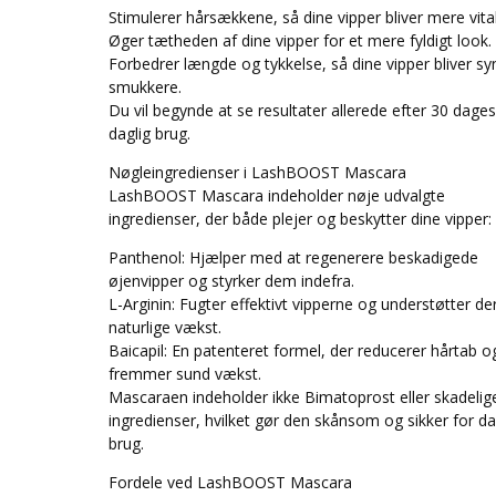
Stimulerer hårsækkene, så dine vipper bliver mere vita
Øger tætheden af dine vipper for et mere fyldigt look.
Forbedrer længde og tykkelse, så dine vipper bliver syn
smukkere.
Du vil begynde at se resultater allerede efter 30 dage
daglig brug.
Nøgleingredienser i LashBOOST Mascara
LashBOOST Mascara indeholder nøje udvalgte
ingredienser, der både plejer og beskytter dine vipper:
Panthenol: Hjælper med at regenerere beskadigede
øjenvipper og styrker dem indefra.
L-Arginin: Fugter effektivt vipperne og understøtter de
naturlige vækst.
Baicapil: En patenteret formel, der reducerer hårtab o
fremmer sund vækst.
Mascaraen indeholder ikke Bimatoprost eller skadelig
ingredienser, hvilket gør den skånsom og sikker for da
brug.
Fordele ved LashBOOST Mascara