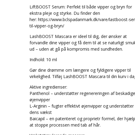
LiftBOOST Serum: Perfekt til både vipper og bryn for
ekstra pleje og styrke. Du finder den
her: https://www.bclspadanmark.dk/vare/lastboost-se
til-vipper-og-bryn/
LashBOOST Mascara er ideel til dig, der ønsker at
forvandle dine vipper og få dem til at se naturligt smu
ud – uden at gå på kompromis med sundheden.
Indhold: 10 ml
Gør dine drømme om længere og fyldigere vipper til
virkelighed. Tilføj LashBOOST Mascara til din kurv i da
Aktive ingredienser:
Panthenol – understøtter regenereringen af beskadig
øjenvipper
L-Arginin – fugter effektivt øjenvipper og understøtter
dens vækst
Baicapil – en patenteret og proprietr formel, der hjæl
at stoppe processen med tab af hår.