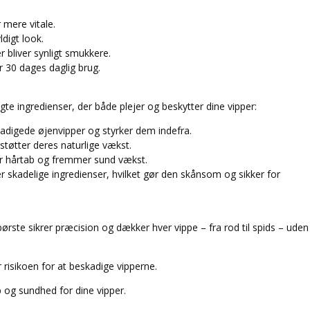
 mere vitale.
digt look.
 bliver synligt smukkere.
er 30 dages daglig brug.
 ingredienser, der både plejer og beskytter dine vipper:
adigede øjenvipper og styrker dem indefra.
rstøtter deres naturlige vækst.
rer hårtab og fremmer sund vækst.
 skadelige ingredienser, hvilket gør den skånsom og sikker for
ørste sikrer præcision og dækker hver vippe – fra rod til spids – uden
r risikoen for at beskadige vipperne.
p og sundhed for dine vipper.