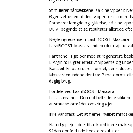
Stimulerer hårsækkene, så dine vipper bliver
Øger tætheden af dine vipper for et mere fyl
Forbedrer længde og tykkelse, så dine vipper
Du vil begynde at se resultater allerede eft
Nøgleingredienser i LashBOOST Mascara
LashBOOST Mascara indeholder nøje udvalgte
Panthenol: Hjælper med at regenerere besk
L-Arginin: Fugter effektivt vipperne og unde
Baicapil: En patenteret formel, der reduce
Mascaraen indeholder ikke Bimatoprost eller
daglig brug.
Fordele ved LashBOOST Mascara
Let at anvende: Den dobbeltsidede silikoneb
at smudse området omkring øjet.
Ikke vandfast: Let at fjerne, hvilket mindske
Naturlig pleje: Ideel til at kombinere makeu
Sådan opnår du de bedste resultater