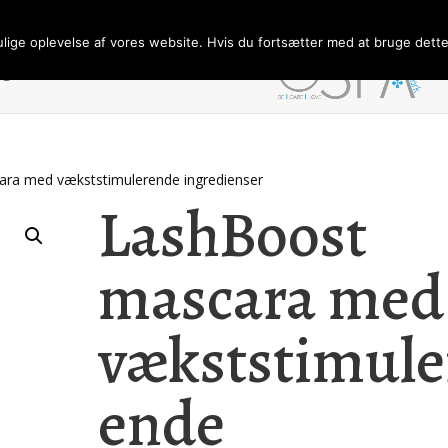
ulige oplevelse af vores website. Hvis du fortsætter med at bruge dette 
ngelser/Persondata
Forhandler
ra med vækststimulerende ingredienser
LashBoost
mascara med
vækststimule
ende