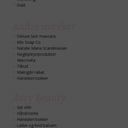
Guld
Andre mærker
Deluxe lash mascara
Kilo Soap Co.
Natalie Maria Scandinavian
Neglepleje/produkter
Macrovita
Tilbud
Mængde rabat
Handsker/sokker
Avry Beauty
Gel ohh
Håndcreme
Handsker/sokker
Læbe og kind balsam