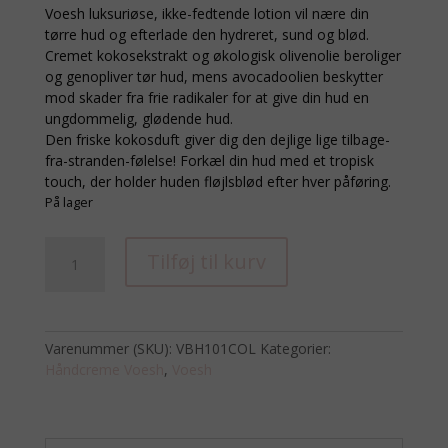
Voesh luksuriøse, ikke-fedtende lotion vil nære din
tørre hud og efterlade den hydreret, sund og blød.
Cremet kokosekstrakt og økologisk olivenolie beroliger
og genopliver tør hud, mens avocadoolien beskytter
mod skader fra frie radikaler for at give din hud en
ungdommelig, glødende hud.
Den friske kokosduft giver dig den dejlige lige tilbage-
fra-stranden-følelse! Forkæl din hud med et tropisk
touch, der holder huden fløjlsblød efter hver påføring.
På lager
Håndcreme
Tilføj til kurv
Coco
Colada
Oasis
45
Varenummer (SKU):
VBH101COL
Kategorier:
ml
Håndcreme Voesh
,
Voesh
antal