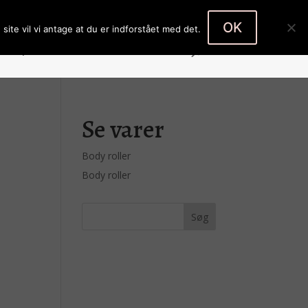
Body roller
Body roller
0 emner
OK
site vil vi antage at du er indforstået med det.
Køb produkter
Kontakt
Kasse
Se varer
Body roller
Body roller