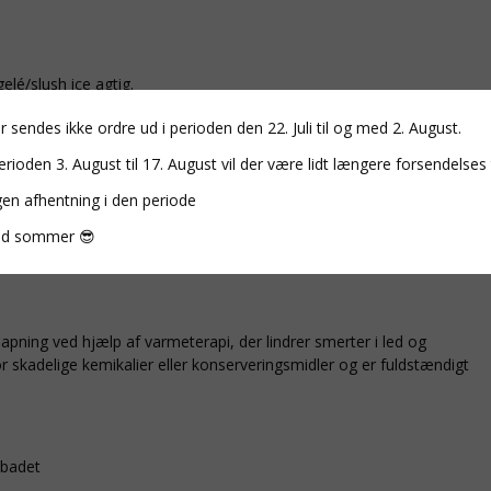
elé/slush ice agtig.
kan dræne.
r sendes ikke ordre ud i perioden den 22. Juli til og med 2. August.
erioden 3. August til 17. August vil der være lidt længere forsendelses 
gen afhentning i den periode
er varmt vand 5 gange længere end vand alene)
d sommer 😎
ringsmidler
lapning ved hjælp af varmeterapi, der lindrer smerter i led og
r skadelige kemikalier eller konserveringsmidler og er fuldstændigt
dbadet