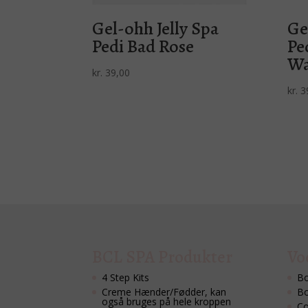
Gel-ohh Jelly Spa
Ge
Pedi Bad Rose
Pe
Wa
kr.
39,00
kr.
3
BCL SPA Produkter
Vo
4 Step Kits
Bo
Creme Hænder/Fødder, kan
Bo
også bruges på hele kroppen
Co