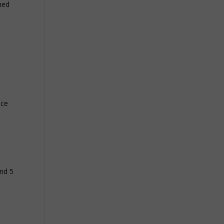
med
ice
and 5