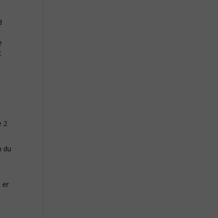
d
e
t
e 2
n du
 er