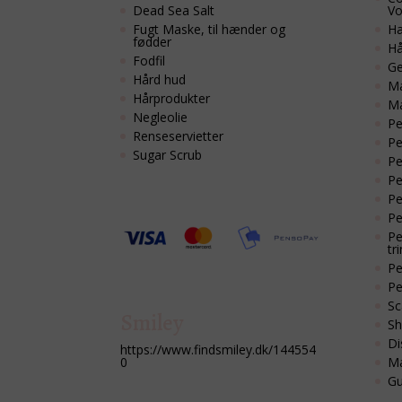
Dead Sea Salt
Vo
Fugt Maske, til hænder og
Hæ
fødder
Hå
Fodfil
Ge
Hård hud
Ma
Hårprodukter
M
Negleolie
Pe
Renseservietter
Pe
Sugar Scrub
Pe
Pe
Pe
Pe
Pe
tri
Pe
Pe
Sc
Smiley
Sh
Di
https://www.findsmiley.dk/144554
Ma
0
Gu