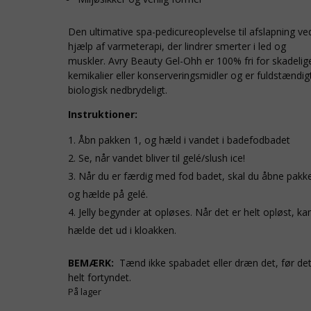
Den ultimative spa-pedicureoplevelse til afslapning ve
hjælp af varmeterapi, der lindrer smerter i led og
muskler. Avry Beauty Gel-Ohh er 100% fri for skadelig
kemikalier eller konserveringsmidler og er fuldstændig
biologisk nedbrydeligt.
Instruktioner:
Åbn pakken 1, og hæld i vandet i badefodbadet
Se, når vandet bliver til gelé/slush ice!
Når du er færdig med fod badet, skal du åbne pakk
og hælde på gelé.
Jelly begynder at opløses. Når det er helt opløst, ka
hælde det ud i kloakken.
BEMÆRK:
Tænd ikke spabadet eller dræn det, før det
helt fortyndet.
På lager