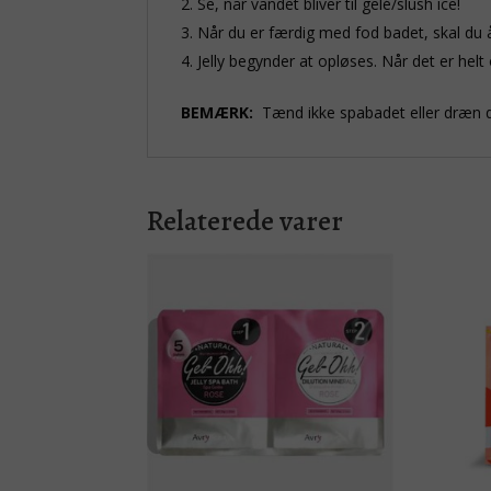
Se, når vandet bliver til gelé/slush ice!
Når du er færdig med fod badet, skal du
Jelly begynder at opløses. Når det er helt
BEMÆRK:
Tænd ikke spabadet eller dræn de
Relaterede varer