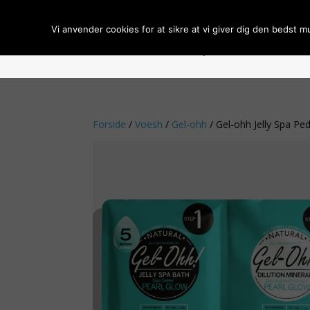
Vi anvender cookies for at sikre at vi giver dig den bedst m
Forside
Om BCL Spa
Handelsbeti
Forside
/
Voesh
/
Gel-ohh
/ Gel-ohh Jelly Spa Pe