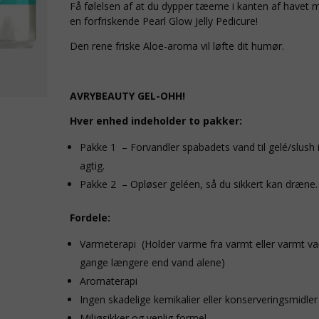
Få følelsen af at du dypper tæerne i kanten af ​​havet 
en forfriskende Pearl Glow Jelly Pedicure!
Den rene friske Aloe-aroma vil løfte dit humør.
AVRYBEAUTY GEL-OHH!
Hver enhed indeholder to pakker:
Pakke 1 – Forvandler spabadets vand til gelé/slush 
agtig.
Pakke 2 – Opløser geléen, så du sikkert kan dræne.
Fordele:
Varmeterapi (Holder varme fra varmt eller varmt v
gange længere end vand alene)
Aromaterapi
Ingen skadelige kemikalier eller konserveringsmidler
Miljøsikker og venlig formel