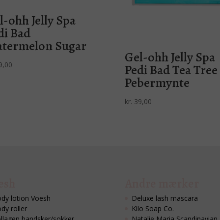
l-ohh Jelly Spa
di Bad
termelon Sugar
Gel-ohh Jelly Spa
9,00
Pedi Bad Tea Tree
Pebermynte
kr.
39,00
esh
Andre mærker
dy lotion Voesh
Deluxe lash mascara
dy roller
Kilo Soap Co.
llagen handsker/sokker
Natalie Maria Scandinavian