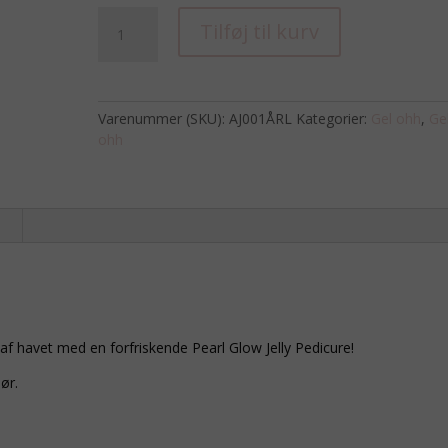
Gel-
Tilføj til kurv
ohh
Jelly
Spa
Pedi
Varenummer (SKU):
AJ001ÅRL
Kategorier:
Gel ohh
,
Ge
Bad
ohh
Pearl
Glow
antal
n
af ​​havet med en forfriskende Pearl Glow Jelly Pedicure!
ør.