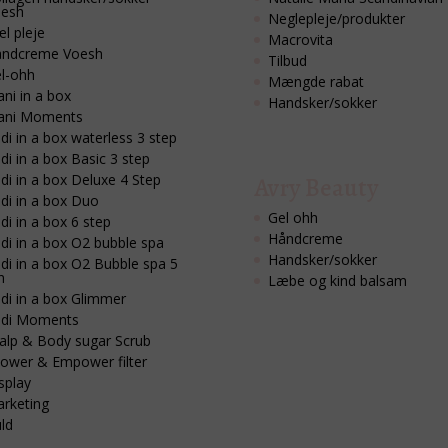
esh
Neglepleje/produkter
l pleje
Macrovita
ndcreme Voesh
Tilbud
l-ohh
Mængde rabat
ni in a box
Handsker/sokker
ani Moments
di in a box waterless 3 step
di in a box Basic 3 step
di in a box Deluxe 4 Step
Avry Beauty
di in a box Duo
Gel ohh
di in a box 6 step
Håndcreme
di in a box O2 bubble spa
Handsker/sokker
di in a box O2 Bubble spa 5
n
Læbe og kind balsam
di in a box Glimmer
di Moments
alp & Body sugar Scrub
ower & Empower filter
splay
rketing
ld