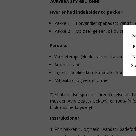
AVRYBEAUTY GEL-OHH!
Hver enhed indeholder to pakker:
Pakke 1 – Forvandler spabadets vand til g
Pakke 2 – Opløser geléen, så du sikkert 
De
Fordele:
I p
In
Varmeterapi (Holder varme fra varmt ell
Aromaterapi
Go
Ingen skadelige kemikalier eller konserve
Miljøsikker og venlig formel
Den ultimative spa-pedicureoplevelse til afs
muskler. Avry Beauty Gel-Ohh er 100% fri fo
biologisk nedbrydeligt.
Instruktioner:
Åbn pakken 1, og hæld i vandet i badefo