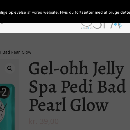
ulige oplevelse af vores website. Hvis du fortsætter med at bruge dette 
ngelser/Persondata
Forhandler
di Bad Pearl Glow
Gel-ohh Jelly
Spa Pedi Bad
Pearl Glow
kr.
39,00