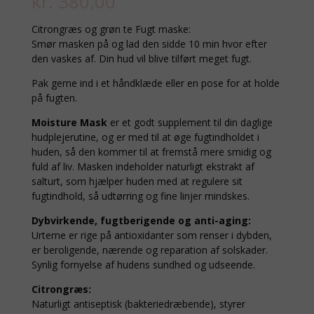
kr.
380,00
Citrongræs og grøn te Fugt maske:
Smør masken på og lad den sidde 10 min hvor efter
den vaskes af. Din hud vil blive tilført meget fugt.
Pak gerne ind i et håndklæde eller en pose for at holde
på fugten.
Moisture Mask
er et godt supplement til din daglige
hudplejerutine, og er med til at øge fugtindholdet i
huden, så den kommer til at fremstå mere smidig og
fuld af liv. Masken indeholder naturligt ekstrakt af
salturt, som hjælper huden med at regulere sit
fugtindhold, så udtørring og fine linjer mindskes.
Dybvirkende, fugtberigende og anti-aging:
Urterne er rige på antioxidanter som renser i dybden,
er beroligende, nærende og reparation af solskader.
Synlig fornyelse af hudens sundhed og udseende.
Citrongræs:
Naturligt antiseptisk (bakteriedræbende), styrer