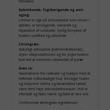
mindskes.
Dybvirkende, fugtberigende og anti-
aging:
Urterne er rige på antioxidanter som renser i
dybden, er beroligende, nærende og
reparation af solskader. Synlig fornyelse af
hudens sundhed og udseende.
Citrongræs:
Naturligt antiseptisk (bakteriedræbende),
styrer olieproduktionen og for yngre hudens
hud ved at minimere udseendet af por
er
Grøn te:
Neutraliserer frie radikaler og hjælper med at
helbrede solbeskadiget hud. Beroliger huden
og reducerer rødme og betændelse takket
være dens høje antioxidantniveauer. Hud er
efterladt og føles næret og blød at røre ved.
Certificerede økologiske ingredienser: