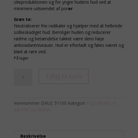
olieproduktionen og for yngre hudens hud ved at
minimere udseendet af por
er
Grøn te:
Neutraliserer frie radikaler og hjælper med at helbrede
solbeskadiget hud. Beroliger huden og reducerer
rødme og betændelse takket være dens høje
antioxidantniveauer. Hud er efterladt og føles næret og
blød at røre ved.
På lager
Fugt
Tilføj til kurv
Maske
Citrongræs
+
Grøn
Varenummer (SKU):
51100
Kategori:
Fugt Maske, til
Te
hænder og fødder
454
ml
antal
Beskrivelse