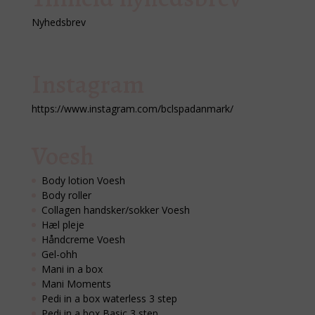
Nyhedsbrev
Instagram
https://www.instagram.com/bclspadanmark/
Voesh
Body lotion Voesh
Body roller
Collagen handsker/sokker Voesh
Hæl pleje
Håndcreme Voesh
Gel-ohh
Mani in a box
Mani Moments
Pedi in a box waterless 3 step
Pedi in a box Basic 3 step