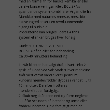
med en formel fri for barske kemikalier eller
barske konserveringsmidler. BCL SPA’s
spændende system kombinerer Argan olie fra
Marokko med naturens reneste, mest bio-
aktive ingredienser i en revolutionerende
tilgang til hudpleje.
Produkterne kan bruges i deres 4 trins
system eller kan bruges hver for sig
Guide til 4 TRINS SYSTEMET:
BCL SPA hånd eller fod behandling:
Ca 30-40 minutters behandling
1. Når klienten har valgt duft, tilsæt cirka 2
spsk. af Dead Sea Salt Soak til hver manicure
skål med varmt vand eller til pedicure,
kundens hænder/fødder dyppes i vandet i 5 til
10 minutter. Derefter frotteres
hænder/fødder forsigtigt.
2. Skub neglebåndene ned og form neglene.
3. Påfør scrubben på hænder og arme eller
fødder/underben. Gnid forsigtigt med en