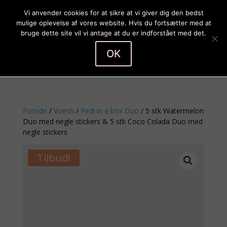
Vi anvender cookies for at sikre at vi giver dig den bedst
mulige oplevelse af vores website. Hvis du fortsætter med at
bruge dette site vil vi antage at du er indforstået med det.
OK
Vælg en side
Forside
/
Voesh
/
Pedi in a box Duo
/ 5 stk Watermelon
Duo med negle stickers & 5 stk Coco Colada Duo med
negle stickers
Tilbud!