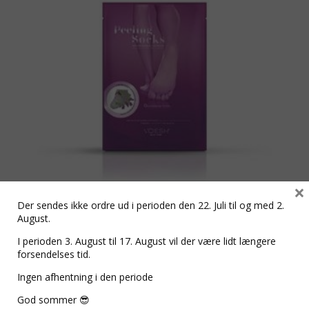
×
Der sendes ikke ordre ud i perioden den 22. Juli til og med 2.
August.
Exfoliating Peeling Socks –
I perioden 3. August til 17. August vil der være lidt længere
Peeling sok køb 10 stk betal for 9
forsendelses tid.
stk
Ingen afhentning i den periode
kr.
1.773,00
God sommer 😎