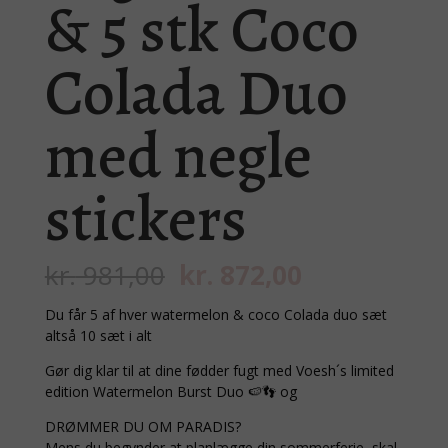
& 5 stk Coco
Colada Duo
med negle
stickers
Den
Den
kr.
981,00
kr.
872,00
oprindelige
aktuelle
pris
pris
Du får 5 af hver watermelon & coco Colada duo sæt
var:
er:
altså 10 sæt i alt
kr. 981,00.
kr. 872,00.
Gør dig klar til at dine fødder fugt med Voesh´s limited
edition Watermelon Burst Duo 🍉👣 og
DRØMMER DU OM PARADIS?
Mens du begynder at planlægge din sommerferie, skal