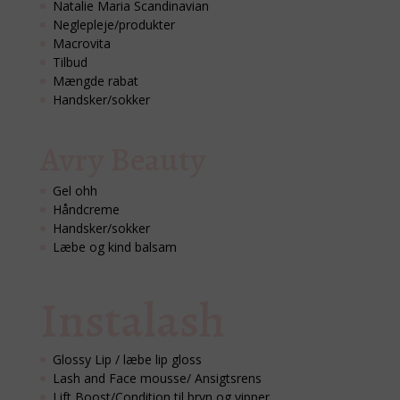
Natalie Maria Scandinavian
Neglepleje/produkter
Macrovita
Tilbud
Mængde rabat
Handsker/sokker
Avry Beauty
Gel ohh
Håndcreme
Handsker/sokker
Læbe og kind balsam
Instalash
Glossy Lip / læbe lip gloss
Lash and Face mousse/ Ansigtsrens
Lift Boost/Condition til bryn og vipper