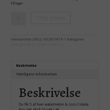
På lager
5
Tilføj til kurv
stk
Watermelon
Duo
med
Varenummer (SKU):
VSC001WTR-1
Kategorier:
negle
Mængde rabat
,
Pedi in a box Duo
stickers
&
5
stk
Beskrivelse
Coco
Colada
Yderligere information
Duo
med
Beskrivelse
negle
stickers
antal
Du får 5 af hver watermelon & coco Colada
duo sæt altså 10 sæt i alt