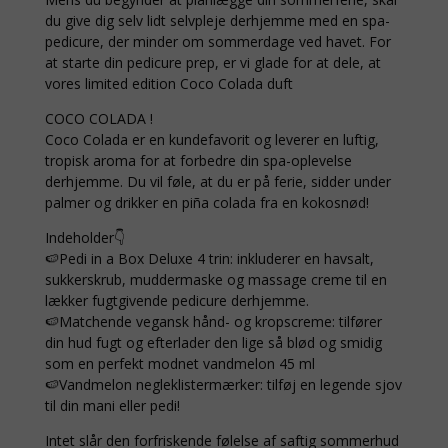
du give dig selv lidt selvpleje derhjemme med en spa-
pedicure, der minder om sommerdage ved havet. For
at starte din pedicure prep, er vi glade for at dele, at
vores limited edition Coco Colada duft
COCO COLADA !
Coco Colada er en kundefavorit og leverer en luftig,
tropisk aroma for at forbedre din spa-oplevelse
derhjemme. Du vil føle, at du er på ferie, sidder under
palmer og drikker en piña colada fra en kokosnød!
Indeholder👇
🍉Pedi in a Box Deluxe 4 trin: inkluderer en havsalt,
sukkerskrub, muddermaske og massage creme til en
lækker fugtgivende pedicure derhjemme.
🍉Matchende vegansk hånd- og kropscreme: tilfører
din hud fugt og efterlader den lige så blød og smidig
som en perfekt modnet vandmelon 45 ml
🍉Vandmelon negleklistermærker: tilføj en legende sjov
til din mani eller pedi!
Intet slår den forfriskende følelse af saftig sommerhud