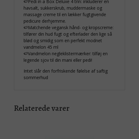
🍉Pedi in a Box Deluxe 4 trin: inkluderer en
havsalt, sukkerskrub, muddermaske og
massage creme til en lækker fugtgivende
pedicure derhjemme.
🍉Matchende vegansk hånd- og kropscreme:
tilfører din hud fugt og efterlader den lige så
blød og smidig som en perfekt modnet
vandmelon 45 ml
🍉Vandmelon negleklistermærker: tilføj en
legende sjov til din mani eller pedi!
Intet slår den forfriskende følelse af saftig
sommerhud
Relaterede varer