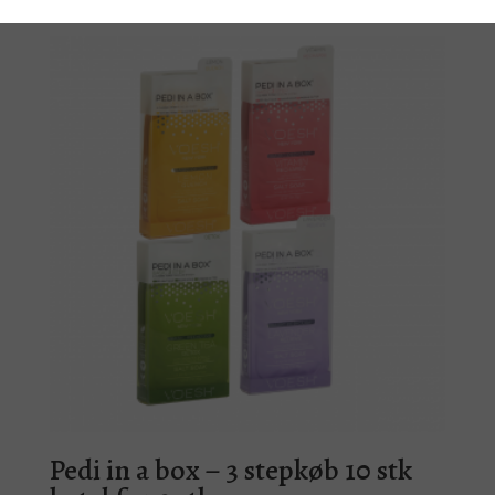
Pedi in a box – 3 stepkøb 10 stk