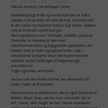
Prisinterval:
kr.
95,00
–
kr.
190,00
kr. 95,00
Natural Remedy Critical Repair Creme
til
kr. 190,00
Øjeblikkelig fugt til tør og revnet hud uden at fedte.
Hjælper med at lindre tør kløende hud, samtidig med
at den nærer og reparerer hudens fugt barrier. Hjælper
med at forhindre revnet hud igen.
Med ingredienser som: Safflower, Solsikke, Jojoba &
Olivenolie. En blanding af olier med
antiinflammatoriske og fugtgivende egenskaber, der
hjælper med at fodre og hydrere huden. Højt i
antioxidanter beskytter disse olier huden mod frie
radikaler skader forårsaget af miljømæssige
stressfaktorer.
Tager også kløe ved eksem.
Med en unik ikke-fedtet formel, der absorberer på
huden i løbet af få minutter.
Mere end bare en håndcreme, det er også fantastisk til
fødder, albuer, knæ, næsten hvor som helst, der er
tørt, revnet, eller meget tør hud. Denne reparations
creme en favorit for mange kunder. Har en meget svag