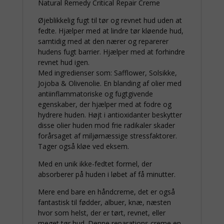
Natural Remedy Critical Repair Creme
Øjeblikkelig fugt til tør og revnet hud uden at
fedte. Hjælper med at lindre tør kløende hud,
samtidig med at den nærer og reparerer
hudens fugt barrier. Hjælper med at forhindre
revnet hud igen.
Med ingredienser som: Safflower, Solsikke,
Jojoba & Olivenolie. En blanding af olier med
antiinflammatoriske og fugtgivende
egenskaber, der hjælper med at fodre og
hydrere huden. Højt i antioxidanter beskytter
disse olier huden mod frie radikaler skader
forårsaget af miljømæssige stressfaktorer.
Tager også kløe ved eksem.
Med en unik ikke-fedtet formel, der
absorberer på huden i løbet af få minutter.
Mere end bare en håndcreme, det er også
fantastisk til fødder, albuer, knæ, næsten
hvor som helst, der er tørt, revnet, eller
meget tør hud. Denne reparations creme en