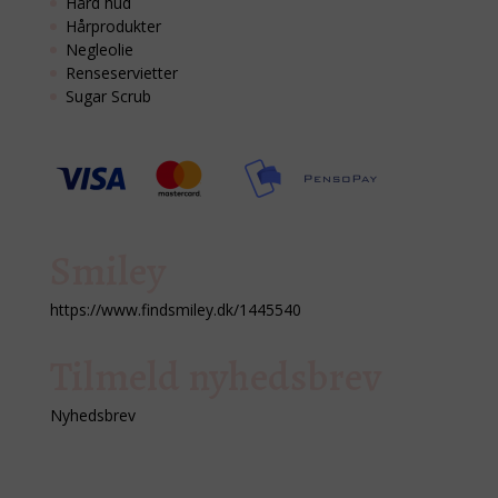
Hård hud
Hårprodukter
Negleolie
Renseservietter
Sugar Scrub
Smiley
https://www.findsmiley.dk/1445540
Tilmeld nyhedsbrev
Nyhedsbrev