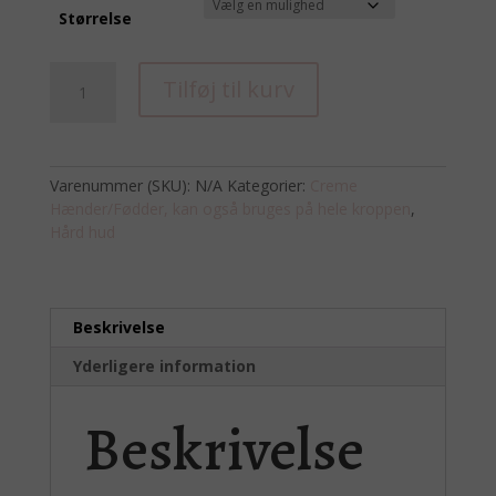
Størrelse
Natural
Tilføj til kurv
Remedy
Critical
Repair
Creme
Varenummer (SKU):
N/A
Kategorier:
Creme
antal
Hænder/Fødder, kan også bruges på hele kroppen
,
Hård hud
Beskrivelse
Yderligere information
Beskrivelse