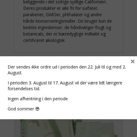
beliggende i det solrige sydlige Californien.
Deres produkter er alle fri for sulfater,
parabener, GMOer, phthalater og andre
hårde konserveringsmidler. De bruger kun de
bedste ingredienser, de håndvælger frugt og
botanicals, der er bæredygtige indkøbt og
certificeret økologisk.
×
Der sendes ikke ordre ud i perioden den 22. Juli til og med 2.
Relaterede varer
August.
I perioden 3. August til 17. August vil der være lidt længere
forsendelses tid.
Ingen afhentning i den periode
God sommer 😎