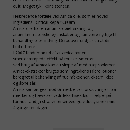
duft. Meget tyk i konsistensen.
Helbredende fordele ved Arnica olie, som er hoved
Ingrediens i Critical Repair Cream.
Arnica-olie har en antimikrobiel virkning og
antiinflammatoriske egenskaber og kan være nyttige til
behandling eller lindring. Derudover undgår du at din
hud udtørre.
I 2007 fandt man ud af at arnica har en
smertedæmpede effekt på muskel smerter.
Ved brug af Arnica kan du slippe af med hudproblemer.
Arnica-ekstrakter bruges som ingrediens i flere lotioner
beregnet til behandling af hudinfektioner, eksem, kløe
og åbne sår.
Arnica kan bruges mod ømhed, efter forstuvninger, blå
mærker og hævelser vedr feks Insektbid. Hjælper på
tør hud. Undgå strækmærker ved graviditet, smør min.
4 gange om dagen.