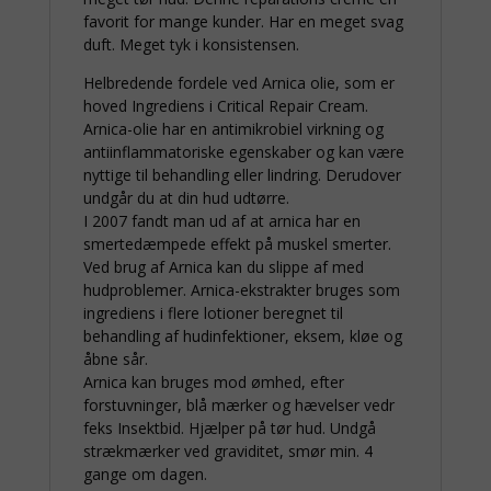
favorit for mange kunder. Har en meget svag
duft. Meget tyk i konsistensen.
Helbredende fordele ved Arnica olie, som er
hoved Ingrediens i Critical Repair Cream.
Arnica-olie har en antimikrobiel virkning og
antiinflammatoriske egenskaber og kan være
nyttige til behandling eller lindring. Derudover
undgår du at din hud udtørre.
I 2007 fandt man ud af at arnica har en
smertedæmpede effekt på muskel smerter.
Ved brug af Arnica kan du slippe af med
hudproblemer. Arnica-ekstrakter bruges som
ingrediens i flere lotioner beregnet til
behandling af hudinfektioner, eksem, kløe og
åbne sår.
Arnica kan bruges mod ømhed, efter
forstuvninger, blå mærker og hævelser vedr
feks Insektbid. Hjælper på tør hud. Undgå
strækmærker ved graviditet, smør min. 4
gange om dagen.