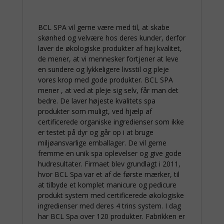
BCL SPA vil gerne være med til, at skabe
skønhed og velvære hos deres kunder, derfor
laver de økologiske produkter af høj kvalitet,
de mener, at vi mennesker fortjener at leve
en sundere og lykkeligere livsstil og pleje
vores krop med gode produkter. BCL SPA
mener , at ved at pleje sig selv, får man det
bedre. De laver højeste kvalitets spa
produkter som muligt, ved hjælp af
certificerede organiske ingredienser som ikke
er testet på dyr og går op i at bruge
miljøansvarlige emballager. De vil gerne
fremme en unik spa oplevelser og give gode
hudresultater. Firmaet blev grundlagt i 2011,
hvor BCL Spa var et af de første mærker, til
at tilbyde et komplet manicure og pedicure
produkt system med certificerede økologiske
ingredienser med deres 4 trins system. I dag
har BCL Spa over 120 produkter. Fabrikken er