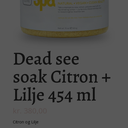
Dead see
soak Citron +
Lilje 454 ml
kr.
380,00
Citron og Lilje