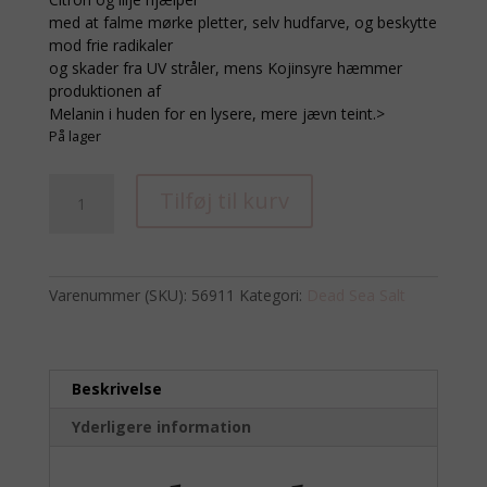
med at falme mørke pletter, selv hudfarve, og beskytte
mod frie radikaler
og skader fra UV stråler, mens Kojinsyre hæmmer
produktionen af
Melanin i huden for en lysere, mere jævn teint.>
På lager
Dead
Tilføj til kurv
see
soak
Citron
+
Varenummer (SKU):
56911
Kategori:
Dead Sea Salt
Lilje
454
ml
antal
Beskrivelse
Yderligere information