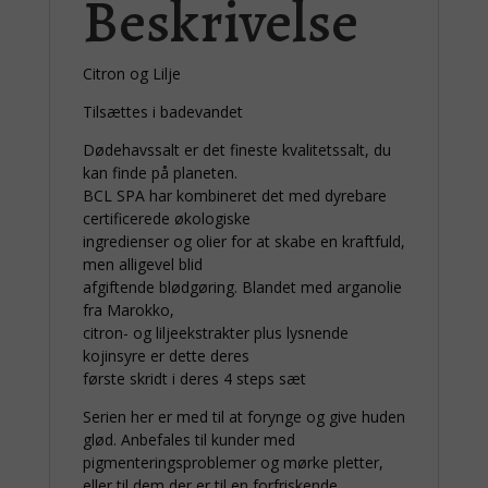
Beskrivelse
Citron og Lilje
Tilsættes i badevandet
Dødehavssalt er det fineste kvalitetssalt, du
kan finde på planeten.
BCL SPA har kombineret det med dyrebare
certificerede økologiske
ingredienser og olier for at skabe en kraftfuld,
men alligevel blid
afgiftende blødgøring. Blandet med arganolie
fra Marokko,
citron- og liljeekstrakter plus lysnende
kojinsyre er dette deres
første skridt i deres 4 steps sæt
Serien her er med til at forynge og give huden
glød. Anbefales til kunder med
pigmenteringsproblemer og mørke pletter,
eller til dem der er til en forfriskende