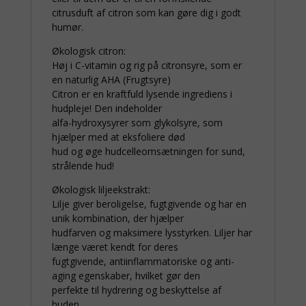
citrusduft af citron som kan gøre dig i godt
humør.
Økologisk citron:
Høj i C-vitamin og rig på citronsyre, som er
en naturlig AHA (Frugtsyre)
Citron er en kraftfuld lysende ingrediens i
hudpleje! Den indeholder
alfa-hydroxysyrer som glykolsyre, som
hjælper med at eksfoliere død
hud og øge hudcelleomsætningen for sund,
strålende hud!
Økologisk liljeekstrakt:
Lilje giver beroligelse, fugtgivende og har en
unik kombination, der hjælper
hudfarven og maksimere lysstyrken. Liljer har
længe været kendt for deres
fugtgivende, antiinflammatoriske og anti-
aging egenskaber, hvilket gør den
perfekte til hydrering og beskyttelse af
huden.