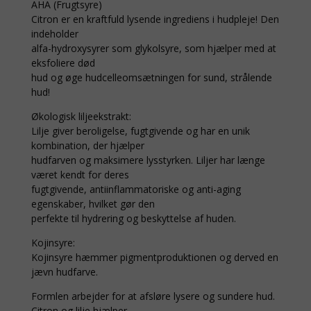
AHA (Frugtsyre)
Citron er en kraftfuld lysende ingrediens i hudpleje! Den
indeholder
alfa-hydroxysyrer som glykolsyre, som hjælper med at
eksfoliere død
hud og øge hudcelleomsætningen for sund, strålende
hud!
Økologisk liljeekstrakt:
Lilje giver beroligelse, fugtgivende og har en unik
kombination, der hjælper
hudfarven og maksimere lysstyrken. Liljer har længe
været kendt for deres
fugtgivende, antiinflammatoriske og anti-aging
egenskaber, hvilket gør den
perfekte til hydrering og beskyttelse af huden.
Kojinsyre:
Kojinsyre hæmmer pigmentproduktionen og derved en
jævn hudfarve.
Formlen arbejder for at afsløre lysere og sundere hud.
Citron og lilje hjælper