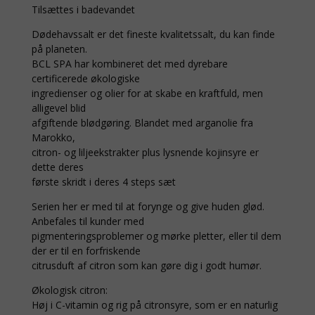
Tilsættes i badevandet
Dødehavssalt er det fineste kvalitetssalt, du kan finde
på planeten.
BCL SPA har kombineret det med dyrebare
certificerede økologiske
ingredienser og olier for at skabe en kraftfuld, men
alligevel blid
afgiftende blødgøring. Blandet med arganolie fra
Marokko,
citron- og liljeekstrakter plus lysnende kojinsyre er
dette deres
første skridt i deres 4 steps sæt
Serien her er med til at forynge og give huden glød.
Anbefales til kunder med
pigmenteringsproblemer og mørke pletter, eller til dem
der er til en forfriskende
citrusduft af citron som kan gøre dig i godt humør.
Økologisk citron:
Høj i C-vitamin og rig på citronsyre, som er en naturlig