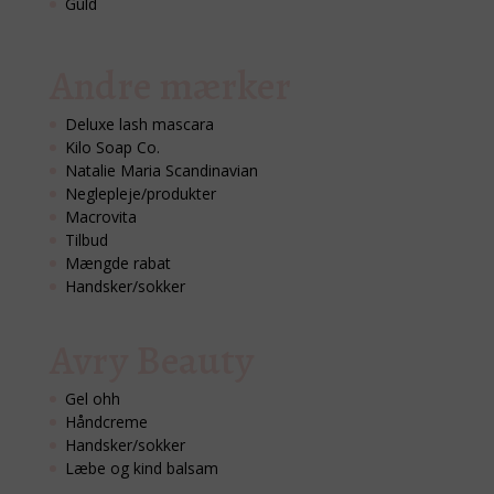
Guld
Andre mærker
Deluxe lash mascara
Kilo Soap Co.
Natalie Maria Scandinavian
Neglepleje/produkter
Macrovita
Tilbud
Mængde rabat
Handsker/sokker
Avry Beauty
Gel ohh
Håndcreme
Handsker/sokker
Læbe og kind balsam