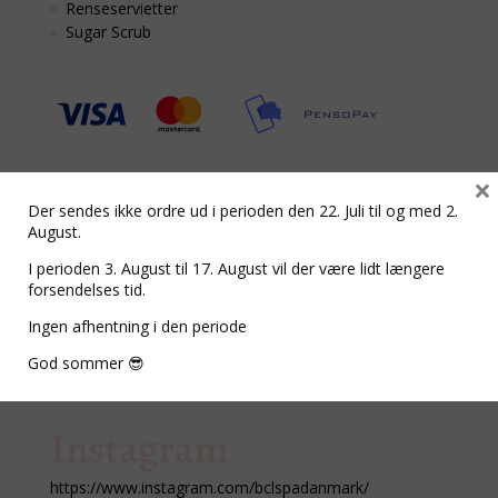
Renseservietter
Sugar Scrub
×
Smiley
Der sendes ikke ordre ud i perioden den 22. Juli til og med 2.
August.
https://www.findsmiley.dk/1445540
I perioden 3. August til 17. August vil der være lidt længere
forsendelses tid.
Tilmeld nyhedsbrev
Ingen afhentning i den periode
Nyhedsbrev
God sommer 😎
Instagram
https://www.instagram.com/bclspadanmark/