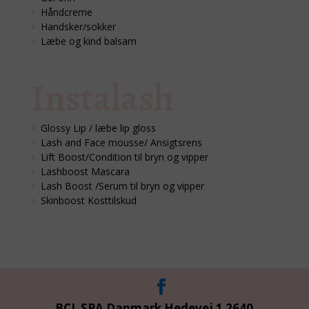
Håndcreme
Handsker/sokker
Læbe og kind balsam
Instalash
Glossy Lip / læbe lip gloss
Lash and Face mousse/ Ansigtsrens
Lift Boost/Condition til bryn og vipper
Lashboost Mascara
Lash Boost /Serum til bryn og vipper
Skinboost Kosttilskud
BCL SPA Danmark Hedevej 1 2640