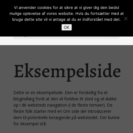
Vi anvender cookies for at sikre at vi giver dig den bedst
mulige oplevelse af vores website. Hvis du fortsætter med at
bruge dette site vil vi antage at du er indforstået med det.
OK
Vælg en side
Eksempelside
Dette er en eksempelside. Den er forskellig fra et
blogindlæg fordi at den vil forblive ét sted og vil dukke
op i dit websteds navigation (i de fleste temaer). De
fleste folk starter med en Om side der introducerer
dem til potentielle besøgende på webstedet. Der kunne
for eksempel stå: