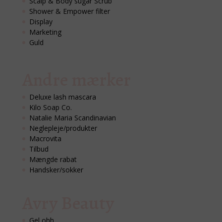
Scalp & Body sugar Scrub
Shower & Empower filter
Display
Marketing
Guld
Andre mærker
Deluxe lash mascara
Kilo Soap Co.
Natalie Maria Scandinavian
Neglepleje/produkter
Macrovita
Tilbud
Mængde rabat
Handsker/sokker
Avry Beauty
Gel ohh