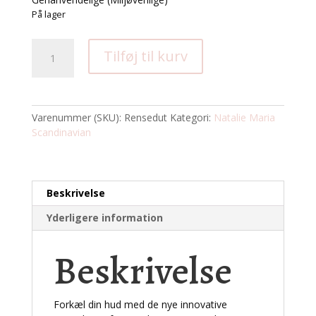
På lager
Rensedutter
Tilføj til kurv
2
stk.
By
Natalie
Varenummer (SKU):
Rensedut
Kategori:
Natalie Maria
Maria
Scandinavian
Scandinavian
antal
Beskrivelse
Yderligere information
Beskrivelse
Forkæl din hud med de nye innovative