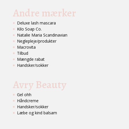
Andre mærker
Deluxe lash mascara
Kilo Soap Co.
Natalie Maria Scandinavian
Neglepleje/produkter
Macrovita
Tilbud
Mængde rabat
Handsker/sokker
Avry Beauty
Gel ohh
Håndcreme
Handsker/sokker
Læbe og kind balsam