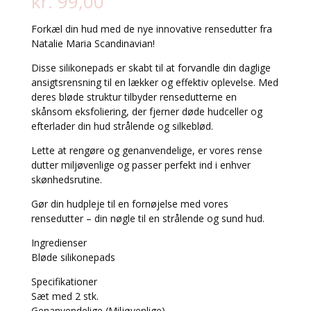
kr.
99,00
Forkæl din hud med de nye innovative rensedutter fra
Natalie Maria Scandinavian!
Disse silikonepads er skabt til at forvandle din daglige
ansigtsrensning til en lækker og effektiv oplevelse. Med
deres bløde struktur tilbyder rensedutterne en
skånsom eksfoliering, der fjerner døde hudceller og
efterlader din hud strålende og silkeblød.
Lette at rengøre og genanvendelige, er vores rense
dutter miljøvenlige og passer perfekt ind i enhver
skønhedsrutine.
Gør din hudpleje til en fornøjelse med vores
rensedutter – din nøgle til en strålende og sund hud.
Ingredienser
Bløde silikonepads
Specifikationer
Sæt med 2 stk.
Genanvendelige (Miljøvenlige)