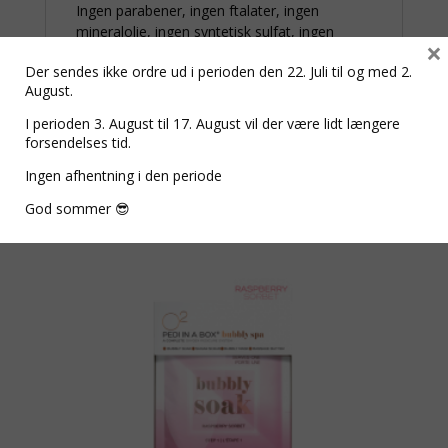
Ingen parabener, ingen ftalater, ingen
mineralolie, ingen syntetisk sulfat, ingen
×
triethanolamin,
Der sendes ikke ordre ud i perioden den 22. Juli til og med 2.
August.
I perioden 3. August til 17. August vil der være lidt længere
forsendelses tid.
Ingen afhentning i den periode
Relaterede varer
God sommer 😎