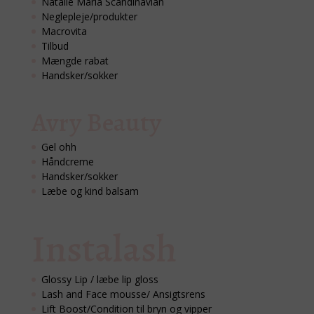
Natalie Maria Scandinavian
Neglepleje/produkter
Macrovita
Tilbud
Mængde rabat
Handsker/sokker
Avry Beauty
Gel ohh
Håndcreme
Handsker/sokker
Læbe og kind balsam
Instalash
Glossy Lip / læbe lip gloss
Lash and Face mousse/ Ansigtsrens
Lift Boost/Condition til bryn og vipper