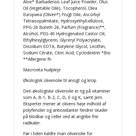
Aloe* Barbadensis Leaf Juice Powder, Olus
Oil (Vegetable Oile), Tocopherol, Olea
Europaea (Oliven*) Frugt Oile, Ascorbyl
Tetraisopalmitate, Hydroxyethylcellulose,
PPG-26 Buteth-26, Parfum (Fragrance)**,
Alcohol, PEG-40 Hydrogenated Castor Oil,
Ethylhexylglycerin, Glyceryl Polyacrylate,
Disodium EDTA, Butylene Glycol, Lecithin,
Sodium Citrate, Citric Acid, Cyclodextrin *Βio
**Allergene fri
Macrovita hudpleje
Økologisk olivenolie til ansigt og krop.
Den økologiske olivenolie er rig på vitaminer
som A, B-1, B-2, C, D, E og K, samt Jern.
Eksperter mener at olivens høje indhold af
polyfenoler og antioxidanter hindrer skader
på blodkar og celler ved at angribe frie
radikaler.
Før i tiden kaldte man olivenolie for