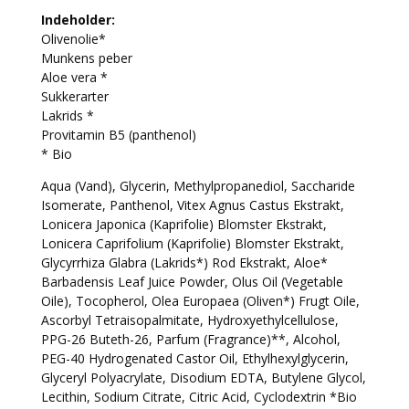
Indeholder:
Olivenolie*
Munkens peber
Aloe vera *
Sukkerarter
Lakrids *
Provitamin B5 (panthenol)
* Bio
Aqua (Vand), Glycerin, Methylpropanediol, Saccharide
Isomerate, Panthenol, Vitex Agnus Castus Ekstrakt,
Lonicera Japonica (Kaprifolie) Blomster Ekstrakt,
Lonicera Caprifolium (Kaprifolie) Blomster Ekstrakt,
Glycyrrhiza Glabra (Lakrids*) Rod Ekstrakt, Aloe*
Barbadensis Leaf Juice Powder, Olus Oil (Vegetable
Oile), Tocopherol, Olea Europaea (Oliven*) Frugt Oile,
Ascorbyl Tetraisopalmitate, Hydroxyethylcellulose,
PPG-26 Buteth-26, Parfum (Fragrance)**, Alcohol,
PEG-40 Hydrogenated Castor Oil, Ethylhexylglycerin,
Glyceryl Polyacrylate, Disodium EDTA, Butylene Glycol,
Lecithin, Sodium Citrate, Citric Acid, Cyclodextrin *Βio