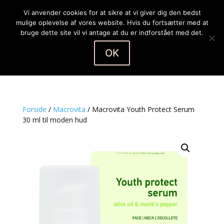
Vi anvender cookies for at sikre at vi giver dig den bedst
mulige oplevelse af vores website. Hvis du fortsætter med at
bruge dette site vil vi antage at du er indforstået med det.
OK
Vælg en side
Forside
/
Macrovita
/ Macrovita Youth Protect Serum
30 ml til moden hud