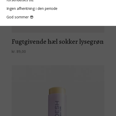
Ingen afhentning i den periode
God sommer 😎
Fugtgivende hæl sokker lysegrøn
kr.
89,00