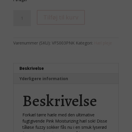
Fugtgivende
Tilføj til kurv
hæl
sokker
lyserød
antal
Varenummer (SKU):
VFS003PNK
Kategori:
Hæl pleje
Beskrivelse
Yderligere information
Beskrivelse
Forkæl tørre hæle med den ultimative
fugtgivende Pink Moisturizing hæl sok! Disse
tåløse fuzzy sokker fås nu i en smuk lyserød