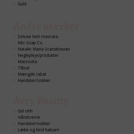
Guld
Andre mærker
Deluxe lash mascara
Kilo Soap Co.
Natalie Maria Scandinavian
Neglepleje/produkter
Macrovita
Tilbud
Mængde rabat
Handsker/sokker
Avry Beauty
Gel ohh
Håndcreme
Handsker/sokker
Læbe og kind balsam