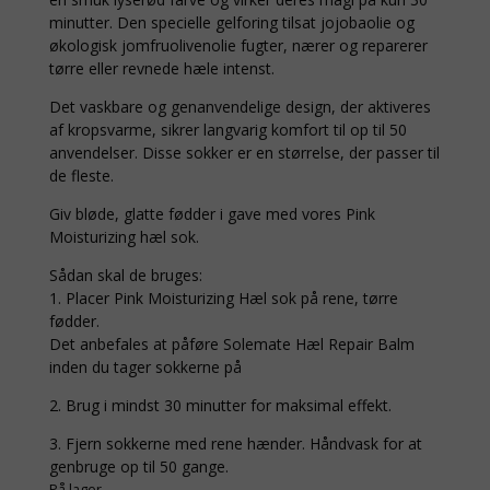
minutter. Den specielle gelforing tilsat jojobaolie og
økologisk jomfruolivenolie fugter, nærer og reparerer
tørre eller revnede hæle intenst.
Det vaskbare og genanvendelige design, der aktiveres
af kropsvarme, sikrer langvarig komfort til op til 50
anvendelser. Disse sokker er en størrelse, der passer til
de fleste.
Giv bløde, glatte fødder i gave med vores Pink
Moisturizing hæl sok.
Sådan skal de bruges:
1. Placer Pink Moisturizing Hæl sok på rene, tørre
fødder.
Det anbefales at påføre Solemate Hæl Repair Balm
inden du tager sokkerne på
2. Brug i mindst 30 minutter for maksimal effekt.
3. Fjern sokkerne med rene hænder. Håndvask for at
genbruge op til 50 gange.
På lager