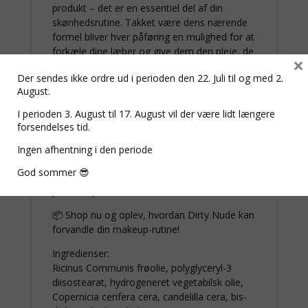
produkt – det er en essentiel del af din
skønhedsrutine. Takket være dens nærende
formel bliver hver påføring en mulighed for at
forkæle dine læber og give dem den pleje, de
×
fortjener.
Der sendes ikke ordre ud i perioden den 22. Juli til og med 2.
Forkæl dine læber med Dirty Nude
August.
Med Dirty Nude Lip Liner får du ikke bare
I perioden 3. August til 17. August vil der være lidt længere
smukke, præcist definerede læber – du får
forsendelses tid.
også komfort, pleje og elegance samlet i ét
produkt. Uanset om du ønsker et naturligt
Ingen afhentning i den periode
look til hverdagen eller en glamourøs finish til
God sommer 😎
en særlig anledning, er Dirty Nude din
perfekte partner.
📦 Shop nu og oplev, hvordan Dirty Nude kan
forvandle din makeup-rutine!
Ingredienser:
Ricinus Communis frøolie, polyglyceryl-3
diisostearat, hydrogeneret vegetabilsk olie,
Copernicia cerifera cera, candelilla cera, bis-