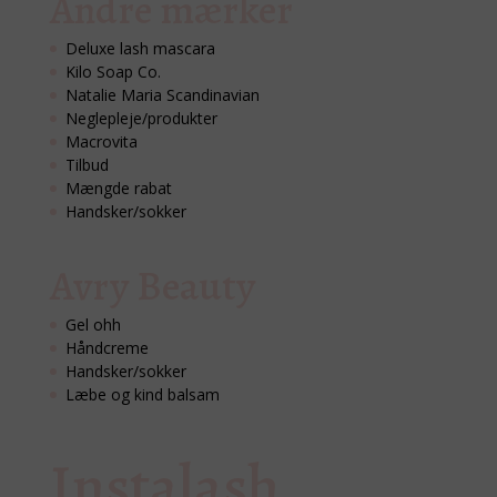
Andre mærker
Deluxe lash mascara
Kilo Soap Co.
Natalie Maria Scandinavian
Neglepleje/produkter
Macrovita
Tilbud
Mængde rabat
Handsker/sokker
Avry Beauty
Gel ohh
Håndcreme
Handsker/sokker
Læbe og kind balsam
Instalash