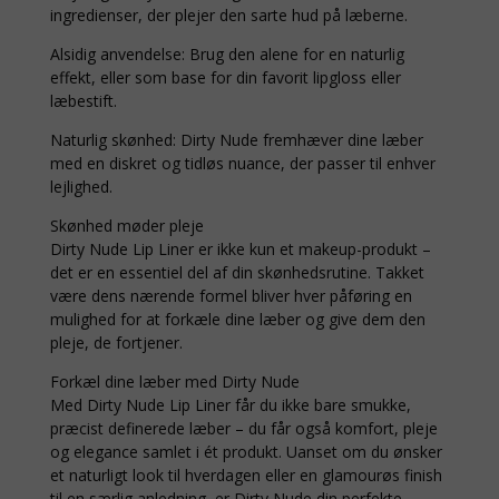
ingredienser, der plejer den sarte hud på læberne.
Alsidig anvendelse: Brug den alene for en naturlig
effekt, eller som base for din favorit lipgloss eller
læbestift.
Naturlig skønhed: Dirty Nude fremhæver dine læber
med en diskret og tidløs nuance, der passer til enhver
lejlighed.
Skønhed møder pleje
Dirty Nude Lip Liner er ikke kun et makeup-produkt –
det er en essentiel del af din skønhedsrutine. Takket
være dens nærende formel bliver hver påføring en
mulighed for at forkæle dine læber og give dem den
pleje, de fortjener.
Forkæl dine læber med Dirty Nude
Med Dirty Nude Lip Liner får du ikke bare smukke,
præcist definerede læber – du får også komfort, pleje
og elegance samlet i ét produkt. Uanset om du ønsker
et naturligt look til hverdagen eller en glamourøs finish
til en særlig anledning, er Dirty Nude din perfekte