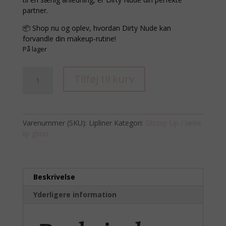
partner.
📦 Shop nu og oplev, hvordan Dirty Nude kan
forvandle din makeup-rutine!
På lager
Dirty
Tilføj til kurv
Nude
lip
liner
antal
Varenummer (SKU):
Lipliner
Kategori:
Glossy Lip / læbe
lip gloss
Beskrivelse
Yderligere information